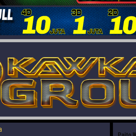
a
Paito 