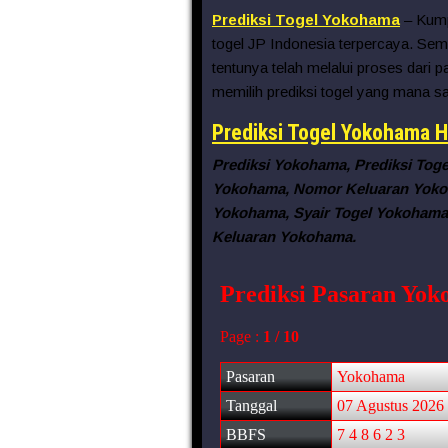
Prediksi Togel Yokohama
– Kumpu
togel JP Indonesia terpercaya. Sem
tentunya telah melalui proses dari 
memilih prediksi togel yang mana 
Prediksi Togel Yokohama
H
Prediksi Yokohama, Prediksi To
Yokohama, Nomor Keluaran Yokoha
Yokohama, Syair Togel Yokohama
Keluaran Yokohama.