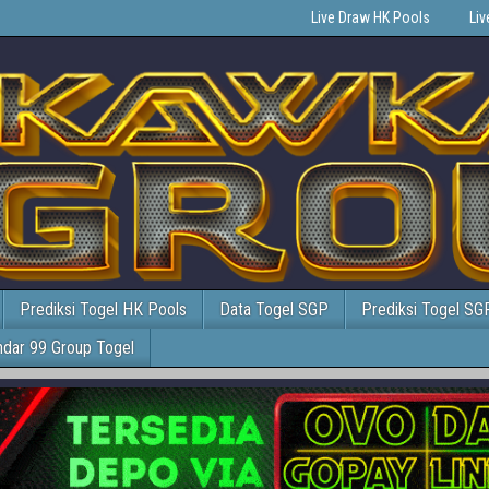
Live Draw HK Pools
Li
Prediksi Togel HK Pools
Data Togel SGP
Prediksi Togel SG
ndar 99 Group Togel