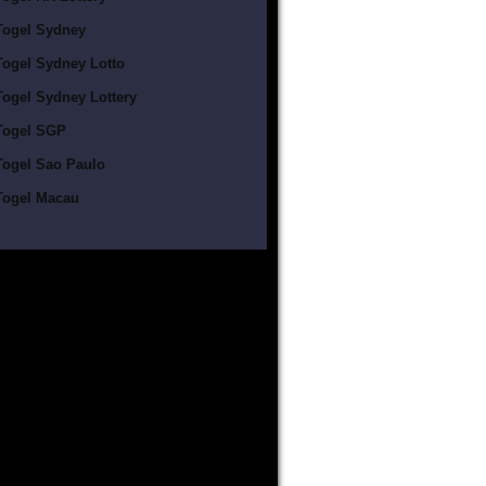
Togel Sydney
Togel Sydney Lotto
Togel Sydney Lottery
Togel SGP
Togel Sao Paulo
Togel Macau