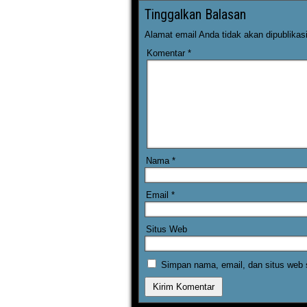
Tinggalkan Balasan
Alamat email Anda tidak akan dipublikas
Komentar
*
Nama
*
Email
*
Situs Web
Simpan nama, email, dan situs web 