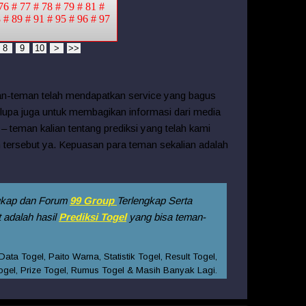
an-teman telah mendapatkan service yang bagus
lupa juga untuk membagikan informasi dari media
– teman kalian tentang prediksi yang telah kami
 tersebut ya. Kepuasan para teman sekalian adalah
ngkap dan Forum
99 Group
Terlengkap Serta
 adalah hasil
Prediksi Togel
yang bisa teman-
Data Togel, Paito Warna, Statistik Togel, Result Togel,
ogel, Prize Togel, Rumus Togel & Masih Banyak Lagi.