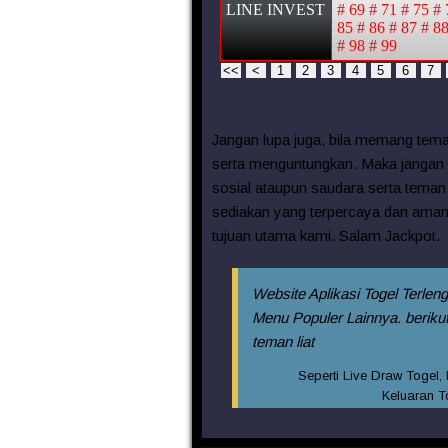
Jangan lupa juga, bila memang tem
serta menguntungkan. Maka jangan 
sosial ataupun saudara serta teman 
sediakan yang terpercaya dan aman
tujuan utama kami. Salam Jackpot.
Website Aplikasi Togel Terle
Menu Populer Lainnya. berikut
teman liat
Seperti Live Draw Togel, 
Keluaran T