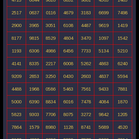
2517
0637
0116
4679
3183
6699
7498
2900
3965
3051
6108
4487
9619
1419
8177
9815
8529
4804
3470
1097
1542
1193
6306
4986
6456
7733
5134
5210
4141
8335
2217
6008
5262
4863
6240
9209
2853
3250
0430
2603
4837
5594
4488
1968
0586
5463
7561
9433
7881
5000
6390
8834
6016
7478
4084
1870
5823
9303
7706
8075
3272
9842
1205
7864
1579
8980
1128
8741
5689
4520