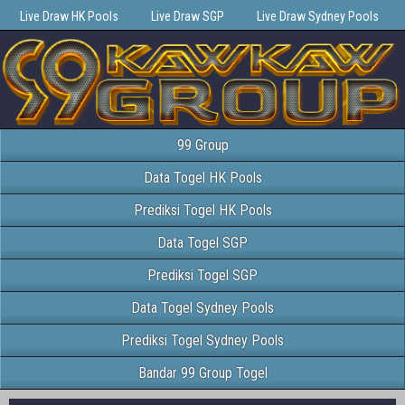
Live Draw HK Pools
Live Draw SGP
Live Draw Sydney Pools
99 Group
Data Togel HK Pools
Prediksi Togel HK Pools
Data Togel SGP
Prediksi Togel SGP
Data Togel Sydney Pools
Prediksi Togel Sydney Pools
Bandar 99 Group Togel