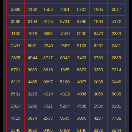
5689
1162
1558
4661
0701
1905
6517
3598
6104
6128
8731
3749
1893
5132
1130
7619
6633
4520
0500
9473
2333
2457
6001
2249
2887
9103
6267
2451
2805
4944
3717
6042
3403
9783
2835
6721
6033
8616
1365
8873
3353
7314
6319
4465
0697
5180
4077
9085
9448
8531
3218
4214
4822
4036
3055
5085
2914
9268
3021
5204
4588
2986
6291
4515
9674
2533
9535
3099
4257
7702
1340
8860
0405
6499
9146
8139
9244