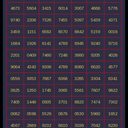
4673
5804
3415
6014
3007
4688
5776
9740
2206
7326
7455
5097
5439
4371
3459
1151
6583
8570
8842
5159
0018
1684
1926
6141
4789
8945
9240
9716
2201
0409
7460
7248
3880
9205
4028
9064
4343
9306
4789
8080
6620
4577
0556
9353
7887
6368
3285
3304
6341
3825
1350
1745
3065
5561
7607
9822
7405
1446
0935
3701
8823
7474
7302
0082
0598
5529
0878
0530
5960
1652
4567
2889
9232
8610
3036
7042
8230