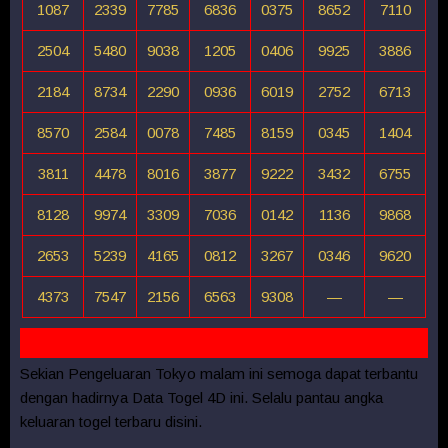
1087
2339
7785
6836
0375
8652
7110
2504
5480
9038
1205
0406
9925
3886
2184
8734
2290
0936
6019
2752
6713
8570
2584
0078
7485
8159
0345
1404
3811
4478
8016
3877
9222
3432
6755
8128
9974
3309
7036
0142
1136
9868
2653
5239
4165
0812
3267
0346
9620
4373
7547
2156
6563
9308
—
—
Sekian Pengeluaran Tokyo malam ini semoga dapat terbantu
dengan hadirnya Data Togel 4D ini. Selalu pantau angka
keluaran togel terbaru disini.