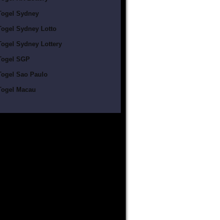
Togel Sydney
Togel Sydney Lotto
Togel Sydney Lottery
Togel SGP
Togel Sao Paulo
Togel Macau