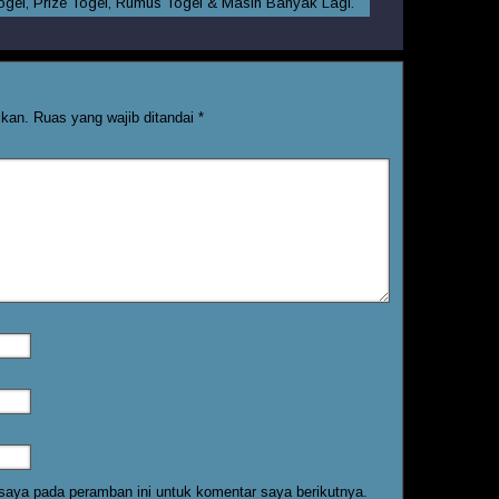
ogel, Prize Togel, Rumus Togel & Masih Banyak Lagi.
ikan.
Ruas yang wajib ditandai
*
saya pada peramban ini untuk komentar saya berikutnya.