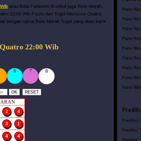
 Wib
atau Bola Fortunes di sebut juga Bola Merah,
Paito Wa
Quatro 22:00 Wib Pools dan Togel Morocco Quatro
Paito Wa
kenal dengan nama Bola Merah Togel yang akan kami
Paito Wa
Paito Wa
Paito War
Paito War
Paito Wa
Paito Wa
Paito Wa
Prediks
Prediksi 
Prediksi 
Prediksi 