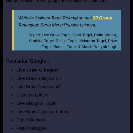
lainnya melalui menu yang kami sediakan di situs ini.
Website Aplikasi Togel Terlengkap dan
99 Group
Terlengkap Serta Menu Populer Lainnya.
Seperti Live Draw Togel, Data Togel, Paito Warna,
Statistik Togel, Result Togel, Keluaran Togel, Prize
Togel, Rumus Togel & Masih Banyak Lagi.
Pencarian Google :
Live Draw Glasgow
Live Draw Glasgow 6D
Live Draw Glasgow 4D
Glasgow Lottery
Live Glasgow Togel
Live Draw Glasgow Lottery
Prize Glasgow
Result Glasgow