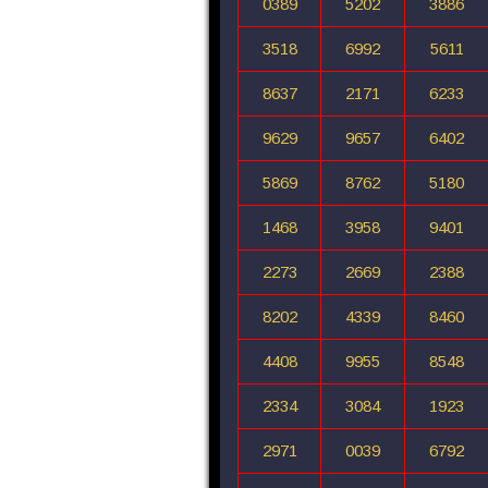
0389
5202
3886
3518
6992
5611
8637
2171
6233
9629
9657
6402
5869
8762
5180
1468
3958
9401
2273
2669
2388
8202
4339
8460
4408
9955
8548
2334
3084
1923
2971
0039
6792