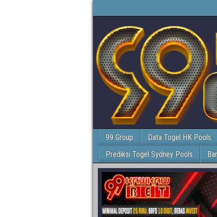
99 Group
Data Togel HK Pools
Prediksi Togel Sydney Pools
Ba