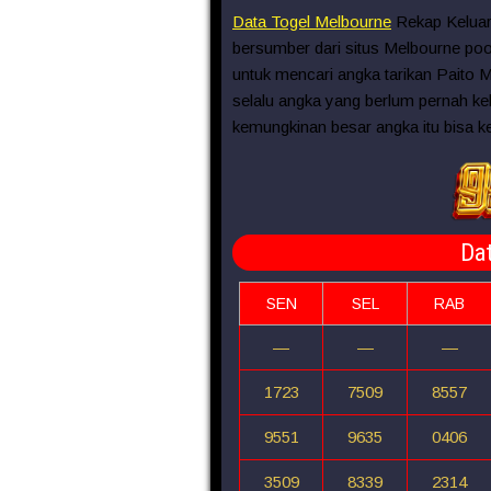
Data Togel Melbourne
Rekap Keluara
bersumber dari situs Melbourne po
untuk mencari angka tarikan Paito Me
selalu angka yang berlum pernah ke
kemungkinan besar angka itu bisa ke
Dat
SEN
SEL
RAB
—
—
—
1723
7509
8557
9551
9635
0406
3509
8339
2314