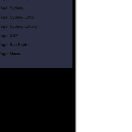
Togel Sydney
Togel Sydney Lotto
Togel Sydney Lottery
Togel SGP
Togel Sao Paulo
Togel Macau