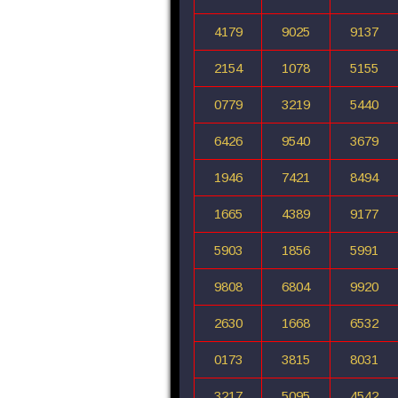
4179
9025
9137
2154
1078
5155
0779
3219
5440
6426
9540
3679
1946
7421
8494
1665
4389
9177
5903
1856
5991
9808
6804
9920
2630
1668
6532
0173
3815
8031
3217
5095
4542