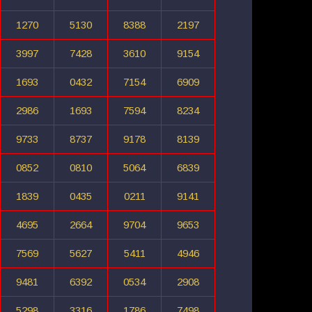
1270
5130
8388
2197
3997
7428
3610
9154
1693
0432
7154
6909
2986
1693
7594
8234
9733
8737
9178
8139
0852
0810
5064
6839
1839
0435
0211
9141
4695
2664
9704
9653
7569
5627
5411
4946
9481
6392
0534
2908
5298
3316
1786
7498