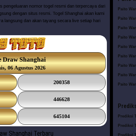
s pengeluaran nomor togel resmi dan terpercaya dari
Paito Wa
gsung dengan situs resmi. Togel Shanghai akan kami
Paito Wa
 langsung dan akan tayang secara live setiap hari
Paito Wa
Paito Wa
Paito War
Paito War
Paito Wa
Paito Wa
Paito Wa
Prediks
Prediksi 
Prediksi 
raw Shanghai Terbaru
Prediksi 