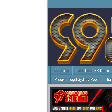
99 Group
Data Togel HK Pools
Prediksi Togel Sydney Pools
Ba