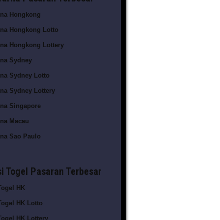
rna Hongkong
rna Hongkong Lotto
rna Hongkong Lottery
rna Sydney
na Sydney Lotto
na Sydney Lottery
rna Singapore
rna Macau
rna Sao Paulo
i Togel Pasaran Terbesar
Togel HK
Togel HK Lotto
Togel HK Lottery