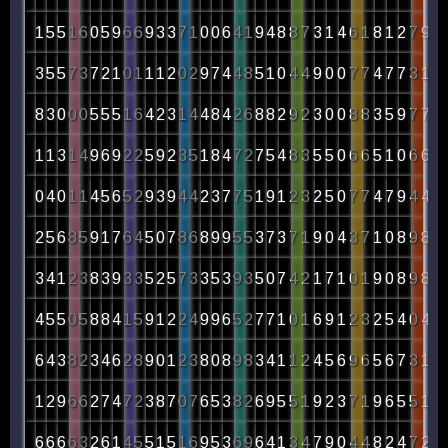
1
5
5
1
6
0
5
9
6
6
9
3
3
7
1
0
0
6
4
1
9
4
8
8
7
3
1
4
6
1
8
1
2
7
9
3
5
5
7
3
7
2
1
0
1
1
1
2
0
2
9
7
4
4
8
5
1
0
4
4
9
0
0
7
7
4
7
7
3
1
8
3
0
0
0
5
5
5
1
6
4
2
3
1
4
4
8
4
2
6
8
8
2
9
2
3
0
0
8
8
3
5
9
7
7
1
1
3
1
4
9
6
9
2
2
5
9
2
3
5
1
8
4
7
2
7
5
4
8
3
5
5
0
6
6
5
1
0
6
6
0
4
0
1
1
4
5
6
5
2
9
3
9
4
4
2
3
7
7
5
1
9
1
2
3
2
5
0
7
7
4
7
9
4
4
2
5
6
8
5
9
1
7
6
4
5
0
7
8
6
8
9
9
5
5
3
7
3
7
1
9
0
4
3
7
1
0
8
9
8
3
4
1
2
3
8
3
9
3
3
5
2
5
7
3
3
5
3
9
3
5
0
7
4
2
1
7
1
0
1
9
0
8
9
8
4
5
5
0
5
8
8
4
1
5
9
1
2
2
4
9
9
6
5
2
7
7
1
0
1
6
9
1
2
3
2
5
4
0
4
6
4
3
8
2
3
4
6
2
8
9
0
1
2
3
8
0
8
9
8
3
4
1
1
2
4
5
6
9
6
5
6
7
3
1
1
2
9
6
6
2
7
4
7
2
3
8
7
0
7
6
5
3
8
2
6
9
5
5
1
9
2
3
7
1
9
6
5
5
1
6
6
6
6
3
2
6
1
4
5
5
1
5
1
6
9
5
3
6
9
6
4
1
3
4
7
9
0
4
4
8
2
4
7
2