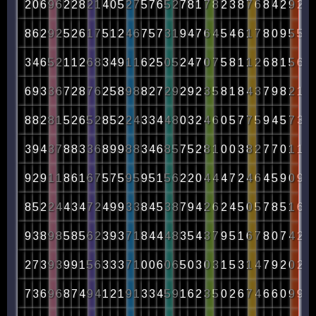
2
0
6
9
6
2
2
8
2
1
4
0
5
2
7
5
7
6
5
2
7
8
1
7
8
2
3
8
7
6
8
4
2
9
2
8
6
2
9
2
5
2
6
1
7
5
1
2
4
6
7
5
7
3
1
9
4
7
6
4
5
4
6
1
7
8
0
9
5
5
3
4
6
5
2
1
1
2
6
8
3
4
9
1
1
6
2
5
0
5
2
4
7
0
7
5
8
1
1
2
6
8
1
5
6
6
9
3
3
6
7
2
8
7
6
2
5
8
9
8
8
2
7
2
9
2
9
2
3
5
8
1
8
4
3
7
9
8
2
1
8
8
2
8
1
5
2
6
5
2
8
5
2
2
4
3
3
4
4
8
0
3
2
4
6
0
5
7
7
5
9
4
5
7
3
3
9
4
3
7
8
8
3
3
6
8
9
9
8
8
3
4
6
8
5
7
5
2
8
1
0
0
3
8
2
7
7
0
1
1
9
2
9
1
1
8
6
1
6
7
5
7
5
9
5
9
5
1
5
6
2
2
0
4
4
4
7
2
4
6
4
5
9
0
9
8
5
2
2
4
4
3
4
7
2
4
9
9
3
3
8
4
5
3
8
7
9
4
2
6
2
4
5
0
5
7
8
5
1
6
9
3
8
9
8
5
8
5
6
2
3
9
3
7
1
8
4
4
4
8
3
5
4
3
7
9
5
1
6
7
8
0
7
4
2
2
7
3
9
3
9
9
1
5
6
3
3
3
7
1
0
0
6
0
6
5
0
3
0
3
1
5
3
1
4
7
9
2
0
2
7
3
6
9
6
8
7
4
9
4
1
2
1
9
1
3
3
4
5
9
1
6
2
3
5
0
2
6
7
4
6
6
0
9
9