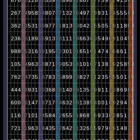
8
7
0
6
6
1
2
8
0
8
5
5
9
3
3
8
9
6
4
1
8
6
7
9
7
7
5
9
2
2
4
1
5
0
5
2
6
7
6
4
9
5
8
5
4
8
0
7
0
7
1
3
2
4
6
4
9
7
2
9
9
3
1
3
4
5
5
5
8
4
3
6
2
1
3
5
3
1
8
9
9
7
7
3
1
8
1
3
0
3
0
4
2
3
5
5
0
5
4
9
1
1
8
5
4
2
3
6
0
6
1
8
9
5
5
9
1
3
3
6
1
1
1
7
8
6
6
3
0
3
5
4
9
0
9
1
0
4
5
9
9
8
8
6
5
3
1
6
3
9
1
9
5
6
2
3
0
1
0
1
6
5
1
0
1
4
7
4
2
6
6
6
1
1
2
1
0
5
8
4
9
6
3
5
8
8
7
1
8
9
0
5
3
5
8
1
0
1
6
7
1
3
8
1
9
2
5
8
5
4
7
6
2
2
4
7
3
5
1
6
7
8
3
2
5
8
9
9
3
3
8
2
7
3
1
2
3
5
9
5
5
0
1
4
5
4
4
4
4
8
9
3
1
8
9
3
6
8
0
8
1
4
0
9
9
1
3
5
4
9
9
1
1
2
3
8
6
9
8
8
6
0
0
6
6
1
4
7
1
8
7
1
7
6
4
6
3
2
6
8
1
3
8
5
4
0
0
1
8
9
2
9
4
1
5
1
1
6
1
7
1
0
1
3
4
5
8
4
7
2
6
5
5
5
1
8
6
8
7
6
9
3
3
0
3
8
5
1
2
3
7
2
1
9
1
9
6
3
1
4
4
3
5
6
2
6
4
2
8
1
3
2
6
8
5
9
7
9
0
9
1
4
8
3
2