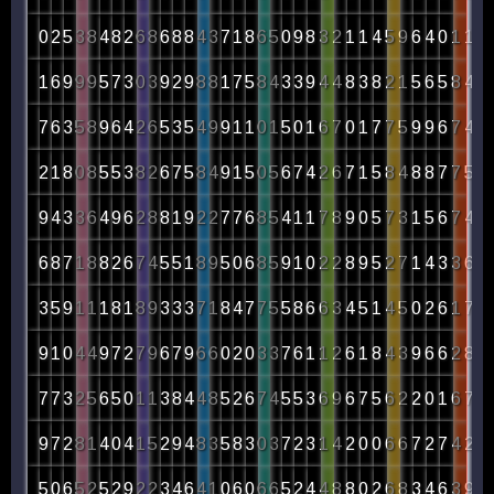
0
2
5
3
8
4
8
2
6
8
6
8
8
4
3
7
1
8
6
5
0
9
8
3
2
1
1
4
5
9
6
4
0
1
1
1
6
9
9
9
5
7
3
0
3
9
2
9
8
8
1
7
5
8
4
3
3
9
4
4
8
3
8
2
1
5
6
5
8
4
7
6
3
5
8
9
6
4
2
6
5
3
5
4
9
9
1
1
0
1
5
0
1
6
7
0
1
7
7
5
9
9
6
7
4
2
1
8
0
8
5
5
3
8
2
6
7
5
8
4
9
1
5
0
5
6
7
4
2
6
7
1
5
8
4
8
8
7
7
5
9
4
3
3
6
4
9
6
2
8
8
1
9
2
2
7
7
6
8
5
4
1
1
7
8
9
0
5
7
3
1
5
6
7
4
6
8
7
1
8
8
2
6
7
4
5
5
1
8
9
5
0
6
8
5
9
1
0
2
2
8
9
5
2
7
1
4
3
3
6
3
5
9
1
1
1
8
1
8
9
3
3
3
7
1
8
4
7
7
5
5
8
6
6
3
4
5
1
4
5
0
2
6
1
7
9
1
0
4
4
9
7
2
7
9
6
7
9
6
6
0
2
0
3
3
7
6
1
1
2
6
1
8
4
3
9
6
6
2
8
7
7
3
2
5
6
5
0
1
1
3
8
4
4
8
5
2
6
7
4
5
5
3
6
9
6
7
5
6
2
2
0
1
6
7
9
7
2
8
1
4
0
4
1
5
2
9
4
8
3
5
8
3
0
3
7
2
3
1
4
2
0
0
6
6
7
2
7
4
2
5
0
6
5
2
5
2
9
2
2
3
4
6
4
1
0
6
0
6
6
5
2
4
4
8
8
0
2
6
8
3
4
6
3
9