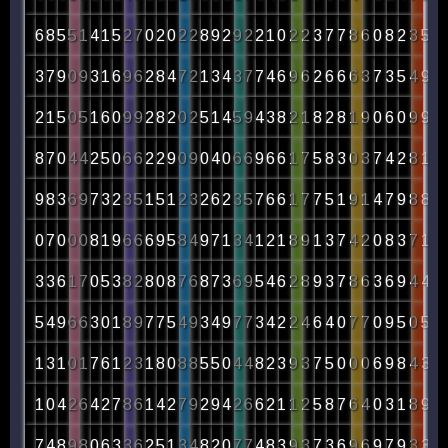
6
8
5
5
1
4
1
5
2
7
0
2
0
2
2
8
9
2
9
2
2
1
0
2
2
3
7
7
8
6
0
8
2
3
5
3
7
9
0
9
3
1
6
9
6
2
8
4
7
2
1
3
4
3
7
7
4
6
9
6
2
6
6
6
3
7
3
5
4
9
2
1
5
0
5
1
6
0
9
9
2
8
2
0
2
5
1
4
5
9
4
3
8
2
1
8
2
8
1
9
0
6
0
9
9
8
7
0
4
4
2
5
0
6
6
2
2
9
0
9
0
4
0
6
6
9
6
6
1
7
5
8
3
0
3
7
4
2
8
1
9
8
3
6
9
7
3
2
3
5
1
5
1
2
3
2
6
2
3
5
7
6
6
1
7
7
5
1
9
1
4
7
9
8
8
0
7
0
0
0
8
1
9
6
6
6
9
5
8
4
9
7
1
3
4
1
2
1
8
9
1
3
7
4
2
0
8
3
7
1
3
3
6
1
7
0
5
3
8
2
8
0
8
7
6
8
7
3
6
9
5
4
6
2
8
9
3
7
8
6
3
6
9
4
4
5
4
9
6
6
3
0
1
8
9
7
7
5
4
9
3
4
9
7
7
3
4
2
2
4
6
4
0
7
7
0
9
5
0
5
1
3
1
0
1
7
6
1
2
3
1
8
0
8
8
5
5
0
4
4
8
2
3
9
3
7
5
0
0
0
6
9
8
4
3
1
0
4
2
6
4
2
7
8
6
1
4
2
7
9
2
9
4
2
6
6
2
1
1
2
5
8
7
6
4
0
3
1
8
9
7
4
8
9
8
0
6
3
3
6
2
5
1
3
4
8
2
0
7
7
4
8
3
9
3
7
3
6
9
6
9
7
9
3
3