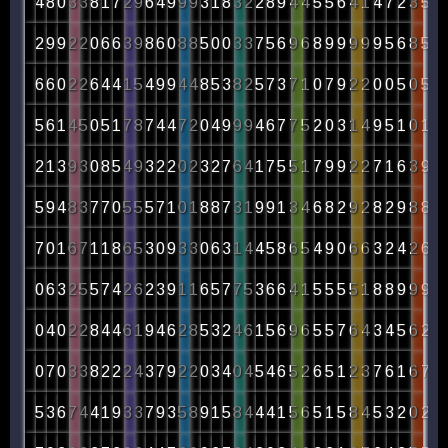
4
8
0
3
3
8
1
7
2
9
6
4
9
9
9
3
1
8
3
2
2
8
9
4
4
5
5
6
4
1
4
7
2
3
5
2
9
9
2
2
0
6
6
3
9
8
6
0
8
8
5
0
0
3
3
7
5
6
9
6
8
9
9
9
9
9
5
6
8
5
6
6
0
2
2
6
4
4
1
5
4
9
9
4
4
8
5
3
8
2
5
7
3
7
1
0
7
9
2
2
0
0
5
0
5
5
6
1
4
5
0
5
1
7
8
7
4
4
7
2
0
4
9
9
9
4
6
7
7
5
2
0
3
1
4
9
5
1
0
1
2
1
3
9
3
0
8
5
4
9
3
2
2
0
2
3
2
7
6
4
1
7
5
5
1
7
9
9
2
2
7
1
6
3
9
5
9
4
8
3
7
7
0
5
5
5
7
1
0
1
8
8
7
3
1
9
9
1
3
4
6
8
2
9
2
8
2
9
8
8
7
0
1
6
7
1
1
8
6
5
3
0
9
3
3
0
6
3
1
4
4
5
8
6
5
4
9
0
6
6
3
2
4
2
6
0
6
3
2
5
5
7
4
2
6
2
3
9
1
1
6
5
7
7
5
3
6
6
4
1
5
5
5
5
1
8
8
9
9
9
0
4
0
2
2
8
4
4
6
1
9
4
6
2
8
5
3
2
4
6
1
5
6
9
6
5
5
7
6
4
3
4
5
6
2
0
7
0
3
3
8
2
2
2
4
3
7
9
2
2
0
3
4
0
4
5
4
6
5
2
6
5
1
2
3
7
6
1
6
7
5
3
6
7
4
4
1
9
3
3
7
9
3
5
8
9
1
5
8
4
4
4
1
5
6
5
1
5
8
4
5
3
2
0
2