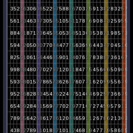
3
5
2
4
6
3
0
6
0
6
5
2
2
5
7
5
8
8
7
6
7
0
3
2
5
9
1
3
8
2
8
3
2
5
7
5
6
1
2
3
4
6
3
4
7
3
0
5
0
5
1
0
5
5
1
1
7
8
7
6
9
0
8
4
3
2
5
9
5
5
8
8
4
6
1
8
7
1
2
3
6
4
5
0
5
0
5
3
5
8
5
1
3
0
3
5
3
8
2
1
9
8
5
7
3
5
9
4
7
2
0
5
0
0
0
7
7
0
4
4
4
7
7
7
5
6
3
6
9
6
4
4
3
4
7
0
4
5
1
6
8
2
5
5
1
0
6
1
5
6
4
4
6
8
5
9
0
1
3
4
0
7
6
1
7
8
3
8
8
7
3
6
1
6
7
9
9
8
9
8
4
8
0
7
7
0
2
7
9
7
1
2
0
1
1
8
4
7
7
5
4
5
6
0
6
5
0
9
0
9
5
9
3
5
8
0
1
5
2
7
8
6
5
7
3
6
2
6
1
7
6
0
7
3
1
6
2
0
9
9
5
5
6
3
9
9
5
2
4
6
8
2
8
4
3
4
5
4
2
6
2
2
4
3
7
5
1
4
0
4
6
9
2
5
7
3
6
6
3
9
6
5
4
5
9
2
8
4
6
1
5
6
9
7
7
7
0
2
7
9
7
7
1
6
7
2
7
4
5
9
5
7
9
1
1
7
8
9
5
5
6
4
2
6
8
6
1
7
8
6
1
2
0
4
4
6
5
9
1
1
2
6
7
8
6
2
1
3
0
3
4
3
8
3
2
7
8
9
1
1
0
1
8
8
7
1
0
1
1
2
4
6
8
1
9
4
7
7
2
9
5
8
6
8
5