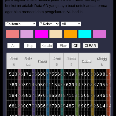
berikut ini adalah Data 6D yang saya buat untuk anda semua
agar bisa mencari data pengeluaran 6D hari ini :
Seni
Sela
Kami
Juma
Mingg
Rabu
Sabtu
n
sa
s
t
u
5
2
3
3
6
1
7
1
5
6
6
0
0
7
7
5
5
6
6
3
7
3
9
9
9
4
5
0
3
3
6
0
8
1
9
7
6
9
9
9
8
9
1
4
5
0
5
0
1
1
1
5
4
3
7
6
3
9
4
4
7
3
0
8
8
7
9
5
5
1
1
8
4
2
6
9
8
3
7
1
9
7
6
3
9
5
6
8
1
9
7
1
1
9
1
3
0
5
2
7
6
4
6
0
6
6
8
1
2
3
0
0
7
5
3
8
5
6
9
6
7
9
3
2
5
4
8
5
1
6
9
8
5
6
2
6
1
4
0
4