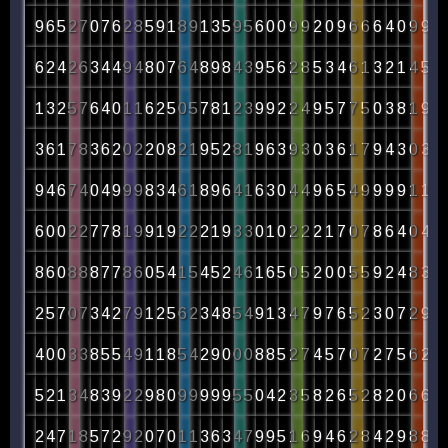
9
6
5
2
7
0
7
6
2
8
5
9
1
8
9
1
3
5
9
5
6
0
0
9
9
2
0
9
6
6
6
4
0
9
9
6
2
4
2
6
3
4
4
9
4
8
0
7
6
4
8
9
8
4
3
9
5
6
2
8
5
3
4
6
1
3
2
1
4
5
1
3
2
5
7
6
4
0
1
1
6
2
5
0
5
7
8
1
2
3
9
9
2
2
4
9
5
7
7
5
0
3
8
1
9
3
6
1
7
8
3
6
2
0
2
2
0
8
2
1
9
5
2
8
1
9
6
3
9
3
0
3
6
1
7
9
4
3
0
3
9
4
6
7
4
0
4
9
9
9
8
3
4
6
1
8
9
6
4
1
6
3
0
4
4
9
6
5
4
9
9
9
9
1
1
6
0
0
2
2
7
7
8
1
9
9
1
9
2
2
2
1
9
3
3
0
1
0
2
2
2
1
7
0
7
8
6
4
0
4
8
6
0
8
8
8
7
7
8
6
0
5
4
1
5
4
5
2
4
6
1
6
5
0
5
2
0
0
5
5
9
2
4
8
3
2
5
7
0
7
3
4
2
7
9
1
2
5
6
2
3
4
8
5
4
9
1
3
4
7
9
7
6
5
2
3
0
7
2
9
4
0
0
3
3
8
5
5
4
9
1
1
8
5
4
2
9
0
0
0
8
8
5
2
7
4
5
7
0
7
2
7
5
6
2
5
2
1
3
4
8
3
9
2
2
9
8
0
9
9
9
9
9
5
5
0
4
2
3
5
8
2
6
5
2
8
2
0
6
6
2
4
7
1
8
5
7
2
9
2
0
7
0
1
1
3
6
3
4
7
9
9
5
1
6
9
4
6
2
8
4
2
9
8
8