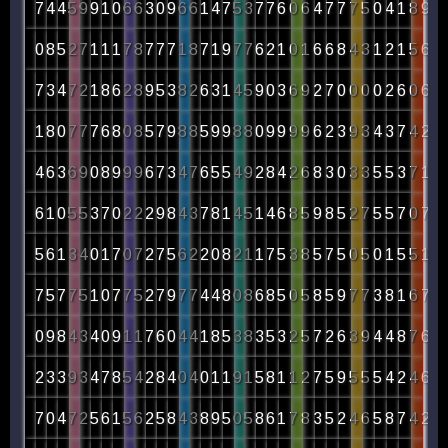
7
4
4
5
9
9
1
0
6
6
3
0
9
6
6
1
4
7
5
3
7
7
6
0
6
4
7
7
7
5
0
4
1
8
9
0
8
5
2
7
1
1
1
7
8
7
7
7
1
8
7
1
9
7
7
6
2
1
0
1
6
6
8
4
3
1
2
1
5
6
7
3
4
7
2
1
8
6
2
8
9
5
3
8
2
6
3
1
4
5
9
0
3
6
9
2
7
0
0
0
0
2
6
0
6
1
8
0
7
7
7
6
8
0
8
5
7
9
8
8
5
9
9
8
8
0
9
9
9
9
6
2
3
9
3
4
3
7
4
2
4
6
3
6
9
0
8
9
9
9
6
7
3
4
7
6
5
5
4
9
2
8
4
2
6
8
3
0
3
3
5
5
3
7
1
6
1
0
5
5
3
7
0
2
2
2
9
8
4
3
7
8
1
4
5
1
4
6
8
5
9
8
5
2
7
5
5
7
0
7
5
6
1
3
4
0
1
7
0
7
2
7
5
6
2
2
0
8
2
1
1
7
5
3
8
5
7
5
0
5
0
1
5
5
1
7
5
7
7
5
1
0
7
7
5
2
7
9
7
7
4
4
8
0
8
6
8
5
0
5
8
5
9
7
7
3
8
1
6
7
0
9
8
4
3
4
0
9
1
1
7
6
0
4
4
1
8
5
3
8
3
5
3
2
5
7
2
6
3
9
4
4
8
7
6
2
3
3
9
3
4
7
8
5
4
2
8
4
0
4
0
1
1
9
1
5
8
1
1
2
7
5
9
5
5
5
4
2
4
6
7
0
4
7
2
5
6
1
5
6
2
5
8
4
3
8
9
5
0
5
8
6
1
7
8
3
5
2
4
6
5
8
7
4
2