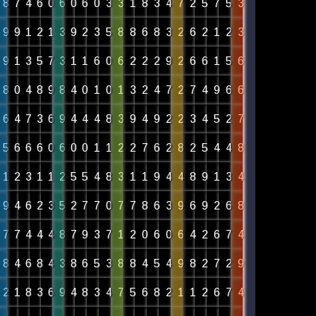
8
7
4
6
0
6
0
6
0
3
3
1
8
3
4
7
2
5
7
5
3
9
9
1
2
1
3
9
2
3
5
8
8
6
8
3
2
6
2
1
2
3
9
1
3
5
7
3
1
1
6
0
6
2
2
2
9
2
6
6
1
5
6
8
0
4
8
9
8
4
0
1
0
1
3
2
4
7
2
7
4
9
6
6
6
4
7
3
6
9
4
4
4
8
3
9
4
9
2
2
3
4
5
2
7
5
6
6
6
0
6
0
0
1
1
2
2
7
6
2
8
2
5
4
4
8
1
2
3
1
1
2
5
5
4
8
3
1
1
9
4
4
8
9
1
3
4
9
4
6
2
3
5
2
7
7
0
7
7
8
6
3
9
6
9
2
6
8
7
7
4
4
4
8
7
9
3
7
1
2
0
6
0
6
4
2
6
7
4
8
4
6
8
4
3
8
6
5
3
8
8
4
5
4
9
8
2
7
2
9
2
1
8
3
6
9
4
8
3
4
7
5
6
8
2
1
1
2
6
7
4