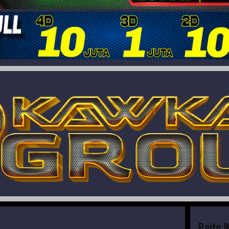
Paito 