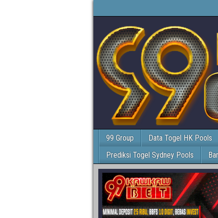
99 Group
Data Togel HK Pools
Prediksi Togel Sydney Pools
Ba