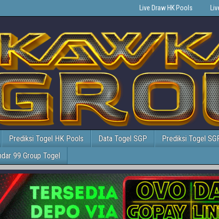
Live Draw HK Pools
Li
Prediksi Togel HK Pools
Data Togel SGP
Prediksi Togel SG
ndar 99 Group Togel