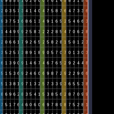
0
9
5
5
5
1
0
2
0
0
0
7
6
1
4
5
8
3
1
5
6
2
0
3
5
7
3
4
1
4
0
4
7
5
8
7
6
4
7
3
3
6
9
3
7
5
1
6
8
6
1
3
4
9
1
6
5
2
5
4
6
6
3
1
4
4
9
9
9
2
5
8
3
2
2
2
8
5
4
7
0
6
2
8
2
0
6
6
1
7
9
2
6
5
2
5
8
2
8
1
5
0
1
2
3
3
5
2
5
7
3
8
9
1
8
9
0
5
7
0
7
0
1
3
0
3
6
1
3
9
0
9
1
4
6
7
4
6
7
6
5
2
9
2
4
4
8
5
1
5
3
6
9
2
4
6
0
6
9
8
7
2
9
2
2
9
6
6
5
1
3
8
1
9
7
1
3
2
5
7
3
3
9
3
6
5
5
3
8
8
6
9
6
2
8
3
5
4
1
5
3
8
5
6
2
8
7
0
9
9
7
5
1
7
6
4
6
0
6
0
6
9
7
8
9
8
7
5
2
8
1