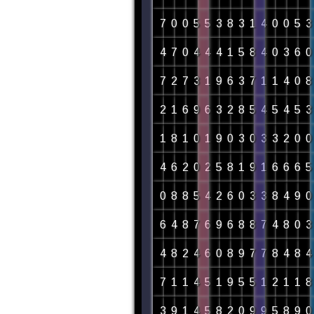
7
0
0
5
5
3
8
3
1
4
0
0
5
3
4
7
0
4
4
4
1
5
8
4
0
3
6
0
7
2
7
3
1
9
6
3
7
1
1
4
0
8
2
1
6
9
6
3
2
8
5
4
5
4
5
3
1
8
1
0
1
9
0
3
0
3
3
2
0
0
4
6
2
0
2
5
8
1
9
1
6
6
6
5
0
8
8
5
4
2
6
0
3
3
8
4
9
0
6
4
8
7
6
9
6
8
8
7
4
8
0
3
4
8
2
4
6
0
8
9
7
7
8
4
8
4
7
1
1
4
5
1
9
5
5
1
2
1
1
8
3
9
1
4
5
8
2
0
9
9
5
8
9
0