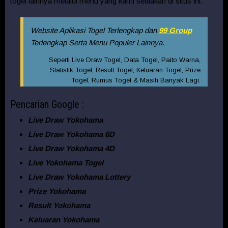
togel lainnya melalui menu yang kami sediakan di situs ini.
Website Aplikasi Togel Terlengkap dan
99 Group
Terlengkap Serta Menu Populer Lainnya.
Seperti Live Draw Togel, Data Togel, Paito Warna,
Statistik Togel, Result Togel, Keluaran Togel, Prize
Togel, Rumus Togel & Masih Banyak Lagi.
Pencarian Google :
Live Draw Yokohama
Live Draw Yokohama 6D
Live Draw Yokohama 4D
Live Yokohama Togel
Live Draw Yokohama Lottery
Prize Yokohama
Result Yokohama
Keluaran Yokohama