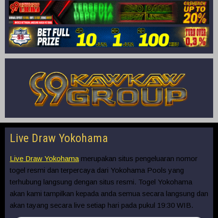
Live Draw Yokohama
Live Draw Yokohama
merupakan situs pengeluaran nomor
togel resmi dan terpercaya dari Yokohama Pools yang
terhubung langsung dengan situs resmi. Togel Yokohama
akan kami tampilkan kepada anda semua secara langsung dan
akan tayang secara live setiap hari pada pukul 19:30 WIB.