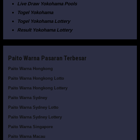
Live Draw Yokohama Pools
Togel Yokohama
Togel Yokohama Lottery
Result Yokohama Lottery
Paito Warna Pasaran Terbesar
Paito Warna Hongkong
Paito Warna Hongkong Lotto
Paito Warna Hongkong Lottery
Paito Warna Sydney
Paito Warna Sydney Lotto
Paito Warna Sydney Lottery
Paito Warna Singapore
Paito Warna Macau