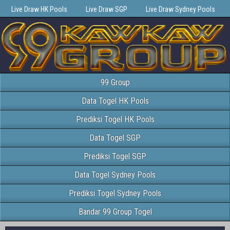
Live Draw HK Pools
Live Draw SGP
Live Draw Sydney Pools
99 Group
Data Togel HK Pools
Prediksi Togel HK Pools
Data Togel SGP
Prediksi Togel SGP
Data Togel Sydney Pools
Prediksi Togel Sydney Pools
Bandar 99 Group Togel