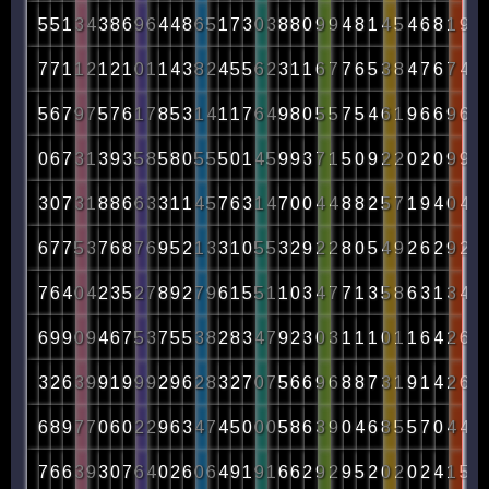
5
5
1
3
4
3
8
6
9
6
4
4
8
6
5
1
7
3
0
3
8
8
0
9
9
4
8
1
4
5
4
6
8
1
9
7
7
1
1
2
1
2
1
0
1
1
4
3
8
2
4
5
5
6
2
3
1
1
6
7
7
6
5
3
8
4
7
6
7
4
5
6
7
9
7
5
7
6
1
7
8
5
3
1
4
1
1
7
6
4
9
8
0
5
5
7
5
4
6
1
9
6
6
9
6
0
6
7
3
1
3
9
3
5
8
5
8
0
5
5
5
0
1
4
5
9
9
3
7
1
5
0
9
2
2
0
2
0
9
9
3
0
7
3
1
8
8
6
6
3
3
1
1
4
5
7
6
3
1
4
7
0
0
4
4
8
8
2
5
7
1
9
4
0
4
6
7
7
5
3
7
6
8
7
6
9
5
2
1
3
3
1
0
5
5
3
2
9
2
2
8
0
5
4
9
2
6
2
9
2
7
6
4
0
4
2
3
5
2
7
8
9
2
7
9
6
1
5
5
1
1
0
3
4
7
7
1
3
5
8
6
3
1
3
4
6
9
9
0
9
4
6
7
5
3
7
5
5
3
8
2
8
3
4
7
9
2
3
0
3
1
1
1
0
1
1
6
4
2
6
3
2
6
3
9
9
1
9
9
9
2
9
6
2
8
3
2
7
0
7
5
6
6
9
6
8
8
7
3
1
9
1
4
2
6
6
8
9
7
7
0
6
0
2
2
9
6
3
4
7
4
5
0
0
0
5
8
6
3
9
0
4
6
8
5
5
7
0
4
4
7
6
6
3
9
3
0
7
6
4
0
2
6
0
6
4
9
1
9
1
6
6
2
9
2
9
5
2
0
2
0
2
4
1
5