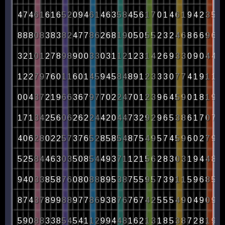
4
7
4
6
1
6
1
6
5
2
0
9
4
6
1
4
6
3
5
8
4
5
6
1
7
0
1
4
6
1
9
4
2
3
5
8
8
8
0
8
3
8
3
8
2
4
7
7
8
6
2
6
8
1
9
0
5
0
5
5
2
3
2
4
6
8
6
6
9
6
3
2
1
0
1
2
7
8
9
8
9
0
0
3
3
0
3
1
1
2
1
2
3
1
4
2
6
9
3
3
0
9
0
4
4
1
2
2
7
9
7
6
0
1
1
6
0
1
4
5
9
4
5
8
4
8
9
1
2
3
3
3
0
7
7
4
1
9
1
1
0
0
4
3
7
2
1
9
6
6
3
6
7
9
7
7
0
2
2
4
7
0
1
2
3
9
6
4
5
9
0
1
8
1
9
1
7
1
3
4
2
5
6
0
6
2
6
2
2
4
4
2
0
4
4
7
3
2
9
2
9
6
5
3
8
6
1
7
0
7
4
0
6
2
8
0
2
2
5
7
3
7
6
5
2
8
5
8
5
4
8
7
5
4
9
5
7
4
5
9
6
0
2
7
9
5
2
5
8
4
4
6
3
0
3
5
0
8
5
4
4
9
3
7
1
1
2
1
5
6
2
8
3
0
3
1
9
4
4
8
9
4
0
3
3
8
5
8
7
6
0
8
0
8
8
8
9
5
3
8
7
5
5
9
5
7
3
9
1
1
5
9
6
8
5
8
7
4
3
7
8
9
9
8
8
9
7
7
8
6
9
3
8
7
6
7
6
7
4
2
5
5
5
4
9
0
4
9
0
9
5
9
0
8
8
3
3
8
5
4
5
4
1
1
2
9
9
4
4
8
1
6
2
1
3
1
8
5
3
8
7
2
8
1
9