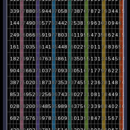
3
3
9
7
7
8
8
0
5
5
9
4
4
3
7
0
5
8
8
7
3
8
7
0
7
8
7
2
7
9
3
4
4
1
5
1
4
4
3
7
4
9
0
0
0
5
7
7
5
3
4
4
2
0
2
5
3
8
1
9
9
6
3
0
3
0
9
4
6
1
2
4
9
6
6
0
6
6
8
5
9
1
9
7
7
8
0
3
1
4
1
1
9
5
5
4
7
3
5
8
6
2
4
1
5
1
6
1
1
2
0
3
5
1
6
1
4
1
4
5
4
4
8
7
6
0
2
2
9
2
0
1
1
7
8
8
3
6
5
2
1
8
2
7
9
9
7
1
3
4
7
6
3
1
4
8
6
1
7
8
3
5
0
5
5
1
3
1
3
4
5
4
5
8
4
9
0
4
8
3
6
6
3
7
1
0
3
7
0
7
0
9
3
0
3
0
5
1
6
7
1
7
7
9
7
6
2
2
1
3
3
8
7
7
5
0
2
0
1
1
8
7
3
4
7
3
5
3
9
3
7
4
5
5
1
2
3
6
2
8
1
4
8
7
6
8
5
3
1
4
9
5
2
0
2
2
5
6
0
6
7
4
3
5
8
0
2
7
3
1
0
8
1
7
8
4
4
9
1
1
0
2
8
0
8
2
0
0
9
9
4
8
5
9
5
9
8
9
4
4
3
7
5
6
2
3
3
9
8
8
4
0
2
4
6
6
8
2
6
8
5
7
6
3
9
9
7
8
2
1
6
0
9
1
1
0
1
3
9
3
8
4
7
3
1
5
6
7
3
1