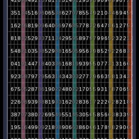
4
2
0
9
9
4
9
2
1
3
7
8
1
1
2
5
1
4
6
1
2
9
3
9
3
9
0
9
0
9
9
6
7
2
9
3
5
1
3
4
5
1
6
9
6
0
6
5
3
8
6
2
7
0
7
8
5
5
4
9
2
1
0
4
4
6
9
4
5
9
1
6
2
4
6
8
1
9
0
9
6
4
0
6
6
9
7
6
8
5
7
7
8
3
2
6
4
7
8
6
1
2
7
5
3
8
1
8
3
2
5
2
9
3
3
7
1
1
3
4
2
9
5
9
5
8
9
7
9
7
9
9
6
5
2
3
2
2
1
3
5
4
8
2
1
0
3
5
3
8
5
2
9
8
8
1
6
5
0
5
9
5
6
3
9
8
5
2
9
2
2
6
8
3
2
0
4
1
9
1
4
4
7
1
8
4
0
3
3
6
1
6
8
1
9
9
3
9
5
5
0
7
7
3
1
3
1
6
6
3
9
2
3
5
8
7
9
7
2
9
5
6
3
1
4
3
4
3
0
3
2
7
7
2
9
6
6
3
5
8
1
3
4
3
7
6
7
5
0
5
2
8
7
8
6
1
9
0
2
2
4
8
0
2
2
1
7
0
5
5
9
3
1
7
8
7
0
6
5
2
2
2
6
0
6
9
3
9
8
8
8
1
9
3
3
1
6
2
0
2
8
3
6
1
7
2
2
2
0
2
8
2
1
8
9
3
8
7
0
7
3
8
0
2
2
6
9
5
4
9
5
5
1
4
5
3
0
5
0
5
8
5
6
6
3
8
3
3
9
3
1
9
5
1
6
4
9
9
0
9
2
1
8
9
8
9
0
6
6
3
8
6
0
6
6
1
7
8
9
8
2
9
0
6
6