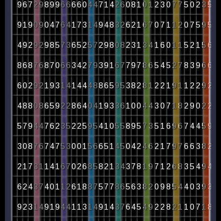
9
6
7
2
9
8
9
9
6
6
6
6
0
4
4
7
1
4
2
6
0
8
1
0
1
2
3
0
7
7
5
0
2
3
5
9
1
9
0
9
0
4
7
6
4
1
7
3
1
4
9
4
8
3
2
6
2
1
6
7
0
7
1
1
2
0
7
5
9
5
4
9
2
9
2
9
8
5
7
3
6
5
2
5
7
2
9
8
0
8
2
3
1
3
4
1
6
0
1
1
5
2
1
5
6
8
6
8
7
6
8
7
0
6
6
3
4
2
7
9
3
9
1
6
7
7
9
7
8
6
5
4
5
2
7
8
3
9
6
6
6
0
2
9
2
1
9
3
1
4
1
4
4
4
8
8
6
5
9
5
3
8
2
8
1
2
2
1
9
1
1
2
2
9
2
4
8
8
0
8
6
5
9
2
2
8
6
4
0
4
1
9
3
3
6
1
0
0
4
4
3
0
7
1
8
2
9
0
2
2
5
7
9
4
4
7
6
2
3
5
2
2
5
9
5
4
1
0
5
5
8
9
5
7
3
5
1
6
9
6
7
4
4
5
9
3
0
8
7
6
7
4
7
5
3
0
0
1
5
6
6
5
1
4
5
0
4
2
4
6
2
1
7
9
7
6
6
3
8
2
2
1
7
3
1
1
4
1
6
7
0
2
6
8
5
8
2
1
3
4
3
7
8
1
9
7
1
2
6
8
3
5
4
9
4
6
2
4
3
7
4
0
1
1
2
6
1
8
8
7
5
7
7
8
6
5
6
3
8
2
0
9
8
5
4
4
0
3
9
3
9
2
3
1
4
9
1
9
4
4
1
1
3
1
4
9
1
4
3
7
6
4
5
4
9
2
2
8
2
1
1
0
7
1
8