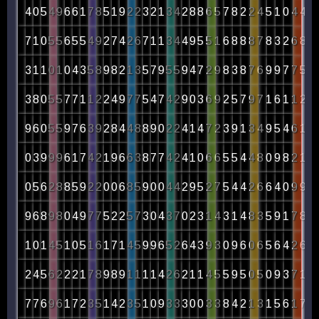
4
0
5
4
9
6
6
1
7
8
5
1
9
2
2
3
2
1
3
4
2
8
8
6
5
7
8
2
2
4
5
1
0
4
4
7
1
0
5
5
6
5
5
4
9
2
7
4
2
6
7
1
1
3
4
4
9
5
5
1
6
8
8
8
7
8
3
2
6
8
3
1
1
0
1
0
4
3
5
8
9
8
2
1
3
5
7
9
5
5
9
4
7
2
9
8
3
8
7
6
9
9
7
7
5
3
8
0
5
5
7
7
1
1
2
2
4
9
7
7
5
4
7
4
2
9
0
3
6
9
2
5
7
9
7
1
6
1
1
2
9
6
0
5
5
9
7
6
3
9
2
8
4
4
8
8
9
0
2
2
4
1
4
7
2
3
9
1
3
4
9
5
4
6
1
0
3
9
9
9
6
1
7
4
2
1
9
6
6
3
8
7
7
4
2
4
1
0
6
6
5
5
4
4
8
0
9
8
2
1
0
5
6
2
8
8
5
9
2
2
0
0
6
8
5
9
0
0
4
4
2
9
5
2
7
5
4
4
2
6
6
4
0
9
9
9
6
8
9
8
0
4
9
7
7
5
2
2
5
7
3
0
4
3
7
0
2
3
1
4
3
1
4
8
3
5
9
1
7
8
1
0
1
4
5
1
0
5
1
6
1
7
1
4
5
9
9
6
5
2
6
4
3
9
3
0
9
6
0
6
5
6
4
2
6
2
4
5
6
2
2
2
1
7
8
9
8
9
1
1
1
1
4
2
6
2
1
1
4
5
5
9
5
0
5
0
9
3
7
1
7
7
6
9
6
1
7
2
3
5
1
4
2
3
5
1
0
9
3
3
3
0
0
3
3
8
4
2
1
3
1
5
6
1
7