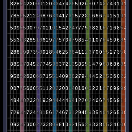
8
2
8
5
4
2
3
0
0
0
1
2
0
3
3
4
7
4
2
6
5
9
2
6
8
0
7
4
3
7
4
3
1
9
1
7
8
5
9
5
2
1
2
4
6
8
7
6
3
9
4
1
7
3
1
5
7
2
8
1
6
6
6
7
4
1
5
1
9
1
5
0
9
5
5
0
0
7
9
7
0
2
1
0
1
5
4
2
2
4
7
7
7
5
3
8
2
1
6
7
1
6
8
5
4
5
5
3
0
3
2
8
5
1
6
6
2
9
7
7
5
7
3
4
7
9
8
5
4
9
1
0
7
6
4
5
9
6
8
5
2
8
8
1
9
9
7
3
5
8
9
1
8
5
4
6
2
5
3
8
4
1
1
2
3
7
0
0
5
5
2
7
3
5
8
8
8
5
2
7
0
4
5
2
7
7
4
5
3
8
3
7
2
1
3
5
8
5
5
1
4
7
9
8
8
6
8
6
8
5
9
5
6
5
2
6
2
0
6
6
7
1
5
5
1
4
0
9
8
8
2
7
9
4
4
4
5
2
3
5
3
6
0
2
2
0
0
7
7
5
6
6
0
5
5
1
1
2
0
2
2
0
3
1
4
8
1
6
0
6
2
2
1
6
7
0
9
9
9
9
4
8
4
4
8
2
3
2
8
1
9
3
9
4
4
4
4
4
9
4
1
2
2
0
2
4
6
6
7
4
5
6
9
1
1
7
2
9
4
4
7
2
4
4
8
1
5
6
1
7
4
6
7
3
1
2
9
4
5
9
3
5
4
0
4
2
6
5
3
8
0
9
3
4
7
3
0
0
2
2
3
3
8
0
8
8
1
3
8
2
1
5
6
2
8
3
3
8
6
5
3
4
6
0
6