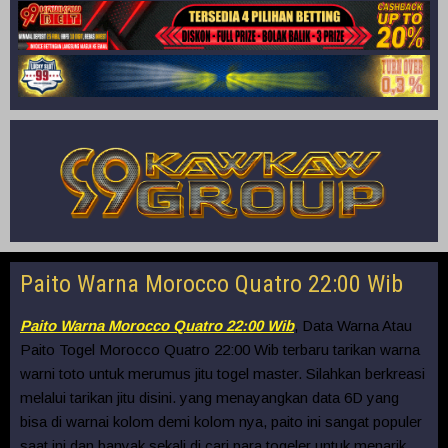
Paito Warna Morocco Quatro 22:00 Wib
Paito Warna Morocco Quatro 22:00 Wib
, Data Warna Atau
Paito Togel Morocco Quatro 22:00 Wib terbaru tarikan warna
warni toto untuk merumus jitu togel master. Silahkan berkreasi
melalui tarikan jitu disini. yang menayangkan data 6D yang
bisa di warnai kolom demi kolom nya, paito ini sangat populer
saat ini dan banyak sekali di cari para togeler untuk menarik