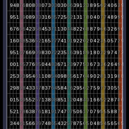
9
4
8
7
6
8
0
8
0
8
0
7
3
0
3
0
3
0
6
6
3
9
1
2
3
8
9
5
6
2
4
0
6
3
9
9
5
1
8
9
0
8
9
3
3
3
1
6
8
5
7
2
5
6
2
1
3
1
7
8
0
4
0
7
7
4
8
9
9
9
6
7
6
0
6
4
2
3
5
8
4
5
3
7
1
1
3
0
4
4
8
2
2
6
8
8
7
9
6
6
3
2
6
9
6
1
6
0
8
8
5
3
6
5
2
1
6
5
2
7
7
4
1
0
1
9
2
2
0
2
0
4
2
3
5
0
5
7
2
9
9
5
1
6
7
6
6
9
0
9
8
3
0
2
2
2
3
5
1
6
3
9
1
8
9
1
8
0
2
2
9
7
4
7
2
0
0
1
4
5
7
7
6
8
5
0
4
4
8
3
6
7
1
2
3
9
7
7
5
3
6
7
3
3
6
2
6
4
9
4
2
5
3
9
3
9
5
4
6
1
1
0
8
5
4
0
9
8
6
5
6
1
7
6
4
9
0
2
8
1
3
1
9
8
8
2
9
8
9
8
4
3
3
4
7
8
3
7
6
4
5
8
4
2
6
2
9
5
6
2
7
5
9
7
7
3
0
5
5
1
0
1
5
4
9
5
5
2
5
7
1
3
8
0
8
8
5
1
1
2
0
4
8
4
3
1
6
6
5
2
2
8
7
8
6
5
2
1
7
8
6
3
8
7
6
1
8
1
9
1
7
4
7
0
7
5
0
6
1
7
0
7
9
5
5
5
8
8
7
6
3
4
4
6
1
5
6
6
3
9
7
4
8
6
5
4
3
2
5
7
8
7
5
0
5
0
4
8
5
4
5
6
5
0
5