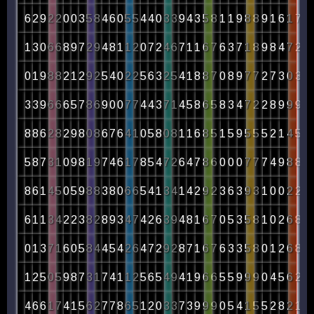
6
2
9
2
2
0
0
3
5
8
4
6
0
5
5
4
4
0
3
3
9
4
3
5
8
1
1
9
8
8
9
1
6
1
7
1
3
0
6
6
8
9
7
2
9
4
8
1
1
2
0
7
2
4
6
7
1
1
6
7
6
3
7
1
8
9
8
4
7
2
0
1
9
8
8
2
1
2
9
2
5
4
0
2
2
5
6
3
2
5
4
1
8
8
7
0
8
9
7
7
2
7
3
0
3
3
3
9
6
6
6
5
7
8
6
9
0
0
7
7
4
4
3
7
1
4
5
8
6
5
8
3
4
7
2
2
8
9
9
9
8
8
6
2
8
2
9
8
0
8
6
7
6
4
1
0
5
8
0
8
1
1
6
8
5
1
5
9
5
5
5
2
1
4
5
5
8
7
3
1
0
9
8
1
9
7
4
6
1
7
8
5
4
7
2
6
4
7
8
6
0
0
0
7
7
7
4
9
8
8
8
6
1
4
5
0
5
9
8
8
3
8
0
6
6
5
4
1
3
4
1
4
2
9
2
3
6
3
9
3
1
0
0
2
2
6
1
1
3
4
2
2
3
8
2
8
9
3
4
7
4
2
6
3
9
4
8
1
6
7
0
5
3
5
8
1
0
2
6
8
0
1
3
7
1
6
0
5
8
4
4
5
4
2
6
4
7
2
9
2
8
7
1
6
7
6
3
3
5
8
0
1
2
6
8
1
2
5
0
5
9
8
7
3
1
7
4
1
1
2
5
6
5
4
9
4
1
9
6
6
5
5
9
9
9
0
4
5
6
2
4
6
6
1
7
4
1
5
6
2
7
7
8
6
5
1
2
0
3
3
7
3
9
9
9
0
5
4
1
5
5
2
8
2
1