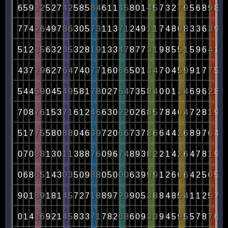
6
5
9
2
2
5
2
7
4
2
5
8
5
8
4
6
1
1
4
5
8
0
1
4
5
7
3
2
7
9
5
6
8
9
8
7
7
4
2
6
4
9
7
8
6
3
0
5
7
3
1
1
3
7
1
2
4
9
1
1
7
4
8
0
8
3
3
6
3
9
5
1
2
3
5
6
3
2
3
5
3
2
8
1
9
1
3
3
4
7
8
7
7
3
1
9
8
5
5
1
5
9
6
4
1
4
3
7
2
9
6
2
7
6
4
7
4
0
7
7
1
6
0
6
6
5
0
1
3
4
7
0
4
5
9
9
1
7
7
5
5
4
4
5
9
0
4
5
4
9
5
8
1
7
8
0
2
7
6
4
7
3
5
8
4
0
0
1
3
4
6
9
6
2
8
7
0
8
7
6
1
5
3
7
1
6
1
2
4
6
6
3
0
2
2
0
2
6
8
5
7
8
4
0
4
7
2
8
1
9
5
1
7
7
5
5
8
0
8
8
0
4
6
3
9
7
2
0
6
6
7
3
7
8
6
6
4
4
2
6
8
9
7
6
4
0
7
0
8
8
1
3
0
1
1
3
8
8
7
6
0
9
6
7
4
8
9
3
8
2
2
1
4
2
6
4
7
8
1
9
0
6
8
6
5
1
4
3
0
3
5
0
9
8
8
0
5
0
0
0
6
3
9
9
9
1
2
6
0
6
4
2
5
0
5
9
0
1
8
9
1
8
1
4
5
7
2
7
1
8
8
9
7
2
9
9
0
5
3
8
8
4
8
5
4
1
1
2
5
7
0
1
4
2
6
9
2
1
4
5
8
3
3
7
1
7
8
2
6
8
6
0
9
3
3
9
4
5
9
5
5
7
8
7
6