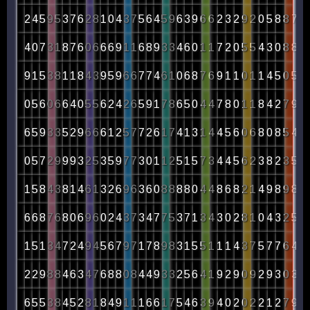
2
4
5
9
5
3
7
6
2
8
1
0
4
3
7
5
6
4
5
9
6
3
9
6
6
2
3
2
9
2
0
5
8
8
7
4
0
7
3
1
8
7
6
0
6
6
6
9
1
1
6
8
9
3
3
4
6
0
1
1
7
2
0
5
5
4
3
0
8
8
9
1
5
3
8
1
1
8
4
3
9
5
9
6
6
7
7
4
6
1
0
6
8
7
6
9
1
1
0
1
1
4
5
0
5
0
5
6
0
6
6
4
0
5
5
6
2
4
2
6
5
9
1
7
8
6
5
0
4
4
7
8
0
1
1
8
4
2
7
9
6
5
9
3
3
5
2
9
6
6
6
1
2
5
7
7
2
6
1
7
4
1
3
1
4
4
5
6
0
6
8
0
8
5
4
0
5
7
2
9
9
9
3
2
5
3
5
9
7
7
3
0
1
1
2
5
1
5
7
3
4
4
5
6
2
3
8
2
3
5
1
5
8
4
3
8
1
4
6
1
3
2
6
9
6
3
6
0
8
8
8
8
0
4
4
8
6
8
2
1
4
9
8
9
8
6
6
8
7
6
8
0
6
9
6
0
2
4
3
7
3
4
7
7
5
3
7
1
3
4
3
0
2
8
1
0
4
3
2
5
1
5
1
3
4
7
2
4
9
4
5
6
7
9
7
1
7
8
9
8
3
1
5
5
1
1
1
4
3
7
5
7
7
6
4
2
2
9
8
8
4
6
3
4
7
6
8
8
0
8
4
4
9
3
3
2
5
6
4
1
9
2
9
0
9
2
9
3
0
3
6
5
5
3
8
4
5
2
8
1
8
4
9
1
1
1
6
6
1
7
5
4
6
3
9
4
0
2
0
2
2
1
2
7
9