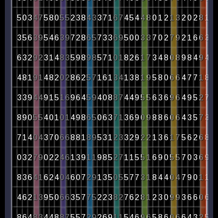
5
0
3
4
7
5
8
0
5
5
2
3
8
4
3
3
7
1
6
7
4
5
4
4
8
0
1
2
1
3
2
0
2
8
1
3
5
6
3
9
5
4
6
3
9
7
2
8
6
5
7
3
3
6
9
5
0
0
3
3
7
0
2
7
9
2
1
6
6
3
6
3
2
9
2
3
1
4
8
3
5
9
8
9
8
5
7
1
0
1
8
2
6
1
7
3
4
8
0
8
9
8
4
9
4
4
8
1
9
1
4
8
2
0
2
8
6
2
5
7
1
6
1
3
4
1
3
8
1
9
5
8
0
6
6
4
7
7
1
8
3
3
9
4
4
9
1
5
1
6
9
6
4
5
9
4
0
8
8
7
4
4
9
5
5
6
3
6
9
6
4
9
5
2
7
8
9
0
5
5
4
0
1
0
1
4
9
8
6
5
0
6
3
7
1
3
6
9
0
9
8
8
6
0
6
4
3
5
7
3
7
1
4
0
4
3
7
0
6
6
8
8
1
8
9
5
3
1
2
3
3
2
9
2
2
1
3
6
1
7
5
6
2
6
8
0
3
2
7
9
0
2
2
4
6
1
3
9
1
1
9
8
5
2
7
1
1
5
5
1
6
9
0
5
5
7
0
3
6
9
8
3
6
4
1
6
2
4
0
4
6
0
7
2
9
1
3
5
0
5
5
7
7
3
1
8
4
4
0
4
7
9
0
1
1
4
6
2
1
3
9
5
0
6
6
3
5
7
7
5
2
2
3
8
2
7
6
2
8
1
2
3
0
9
9
3
6
6
0
6
8
6
4
8
3
4
4
8
8
7
5
5
7
2
9
2
6
9
1
1
5
4
6
9
6
5
8
6
0
6
6
4
3
2
5