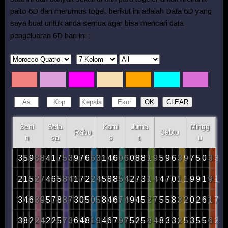
paito 6D dan merumus togel. berikut ini adalah Data 6D yang
saya buat untuk anda semua agar bisa mencari data
pengeluaran 6D hari ini :
Seni
Sela
Kami
Juma
Mingg
Rabu
Sabtu
n
sa
s
t
u
3
5
9
8
8
4
1
7
5
3
9
7
6
6
3
1
4
6
0
6
0
8
8
1
9
5
9
6
3
9
7
5
0
3
3
2
1
5
2
7
4
6
5
8
4
1
7
2
2
4
5
8
8
5
4
2
7
3
1
4
4
7
0
1
1
9
9
1
9
1
3
4
6
3
9
5
7
8
8
7
3
0
5
0
5
8
4
6
7
4
9
4
5
2
7
5
5
8
3
2
0
2
6
1
7
3
8
2
2
4
2
2
5
7
3
6
4
8
1
9
4
6
7
9
7
5
2
5
8
4
8
3
3
2
5
3
5
5
6
2