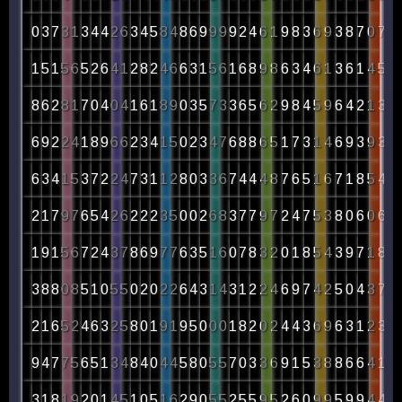
0
3
7
3
1
3
4
4
2
6
3
4
5
8
4
8
6
9
9
9
9
2
4
6
1
9
8
3
6
9
3
8
7
0
7
1
5
1
5
6
5
2
6
4
1
2
8
2
4
6
6
3
1
5
6
1
6
8
9
8
6
3
4
6
1
3
6
1
4
5
8
6
2
8
1
7
0
4
0
4
1
6
1
8
9
0
3
5
7
3
3
6
5
6
2
9
8
4
5
9
6
4
2
1
3
6
9
2
2
4
1
8
9
6
6
2
3
4
1
5
0
2
3
4
7
6
8
8
6
5
1
7
3
1
4
6
9
3
9
3
6
3
4
1
5
3
7
2
2
4
7
3
1
1
2
8
0
3
3
6
7
4
4
4
8
7
6
5
1
6
7
1
8
5
4
2
1
7
9
7
6
5
4
2
6
2
2
2
3
5
0
0
2
6
8
3
7
7
9
7
2
4
7
5
3
8
0
6
0
6
1
9
1
5
6
7
2
4
3
7
8
6
9
7
7
6
3
5
1
6
0
7
8
3
2
0
1
8
5
4
3
9
7
1
8
3
8
8
0
8
5
1
0
5
5
0
2
0
2
2
6
4
3
1
4
3
1
2
2
4
6
9
7
4
2
5
0
4
3
7
2
1
6
5
2
4
6
3
2
5
8
0
1
9
1
9
5
0
0
0
1
8
2
0
2
4
4
3
6
9
6
3
1
2
3
9
4
7
7
5
6
5
1
3
4
8
4
0
4
4
5
8
0
5
5
7
0
3
3
6
9
1
5
3
8
8
6
6
4
1
3
1
8
1
9
2
0
1
4
5
1
0
5
1
6
2
9
0
5
5
2
5
5
9
5
2
6
0
9
9
5
9
9
4
4