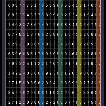
0
0
5
7
3
7
5
1
7
8
5
5
9
8
8
5
6
4
1
5
1
7
8
3
2
8
8
3
2
5
4
5
7
7
5
8
0
9
0
9
2
7
2
4
6
1
9
4
6
1
1
4
0
3
3
7
8
6
7
4
9
2
2
6
8
8
3
4
8
3
6
6
7
9
7
5
7
7
5
3
1
8
7
8
6
2
0
8
8
7
1
8
7
3
1
2
0
8
8
7
9
2
9
1
1
9
8
8
9
8
8
5
3
1
4
5
8
8
3
2
2
8
9
5
5
6
5
0
6
6
6
5
1
7
8
9
3
9
9
9
9
4
6
0
6
2
3
8
6
5
7
9
8
3
2
5
1
1
2
3
1
4
0
1
1
9
1
7
9
7
0
1
9
7
7
1
4
2
2
4
3
6
6
8
5
9
9
3
8
2
1
2
6
3
9
8
6
0
8
8
2
7
1
5
6
9
3
5
6
2
3
0
4
1
5
3
0
9
9
9
7
7
3
3
6
8
5
2
7
9
2
9
0
9
9
1
1
9
2
2
2
0
6
7
4
5
8
6
0
6
2
7
1
1
2
0
0
8
6
5
2
7
2
8
1
0
7
7
9
7
5
7
5
6
2