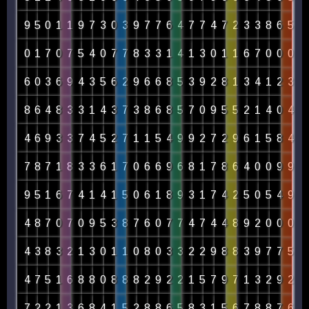
9
5
0
1
1
9
7
3
0
3
9
7
7
6
4
7
7
4
7
2
3
3
8
6
5
0
1
7
0
7
5
4
0
7
7
8
3
3
1
4
1
3
0
1
1
6
7
0
0
0
6
0
3
6
9
4
3
5
6
2
9
6
6
8
5
3
9
2
8
1
3
4
1
2
3
8
6
4
8
3
3
1
4
3
7
3
8
6
8
5
7
0
9
5
5
2
1
4
0
4
4
6
9
3
3
7
4
5
2
7
1
1
5
4
9
9
2
7
2
9
6
1
5
8
4
7
8
7
1
8
3
3
6
1
7
0
6
6
9
6
8
1
7
8
6
4
0
0
9
9
9
5
1
6
7
4
1
4
1
5
0
6
1
8
9
3
1
7
4
2
5
0
5
4
9
4
8
7
0
7
0
9
5
3
8
7
6
0
7
7
4
7
4
4
8
9
2
0
0
0
4
3
8
3
2
1
3
0
1
1
0
8
0
3
3
2
2
9
8
8
3
9
7
7
5
4
7
5
1
6
8
8
0
8
8
8
2
9
2
2
1
5
7
9
7
1
3
2
9
2
7
2
2
1
3
6
8
4
1
5
2
8
8
6
5
8
3
1
5
6
7
8
8
7
6