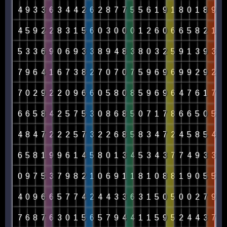
4
9
3
3
6
3
4
4
2
6
2
8
7
7
5
5
6
1
9
1
8
0
1
8
9
4
5
9
2
2
8
3
1
5
6
0
3
0
0
0
1
2
6
0
6
6
5
8
2
1
5
3
3
6
9
0
6
9
3
3
8
9
4
8
3
8
0
3
2
5
9
1
3
9
3
7
9
6
4
1
6
7
3
8
2
7
0
7
0
7
5
9
6
9
6
9
9
2
9
2
7
0
2
9
2
2
0
9
6
6
0
5
8
0
8
5
9
6
9
6
4
7
6
1
7
6
6
5
8
4
2
5
7
5
3
0
8
6
8
5
0
7
1
7
8
6
6
5
0
5
4
8
4
7
2
2
2
5
7
3
2
2
6
8
5
8
3
4
7
2
4
5
8
5
4
6
5
8
1
9
9
6
1
4
5
8
0
1
3
4
5
3
4
3
7
7
4
9
3
3
0
9
7
5
3
7
9
8
2
1
0
6
9
1
1
8
1
0
8
8
1
9
0
5
5
4
0
9
6
6
5
7
7
4
2
4
4
3
3
6
3
1
5
0
5
0
0
2
7
9
7
6
8
7
6
3
0
1
5
6
5
7
9
4
4
1
1
5
9
5
2
4
4
3
7