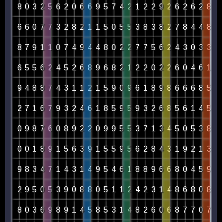
8
0
3
2
5
6
2
0
6
6
9
5
7
4
2
1
2
2
9
2
6
2
6
2
8
6
6
0
7
7
3
2
8
2
1
1
5
0
5
5
3
8
3
8
2
7
8
4
4
8
8
7
9
1
1
0
7
4
9
4
4
8
0
2
2
7
7
5
6
2
4
3
0
3
3
6
5
5
6
2
4
5
2
6
8
9
6
8
2
1
2
2
0
2
2
6
0
4
6
1
9
4
8
8
7
4
3
1
1
2
1
5
9
0
9
6
1
8
9
8
6
6
6
8
5
2
7
1
6
7
9
3
2
4
6
1
8
5
9
5
9
3
2
6
8
5
6
1
4
5
0
9
8
7
6
0
8
9
2
2
0
9
9
5
5
3
7
1
3
4
5
0
5
3
8
0
0
1
8
9
1
5
6
3
9
1
5
5
9
5
6
2
8
4
3
1
9
2
1
3
9
8
3
4
7
1
4
3
1
4
9
5
4
6
1
8
8
9
6
6
8
0
4
5
9
2
9
5
0
5
3
9
0
8
8
0
5
1
1
2
4
2
3
1
4
8
6
8
0
8
8
0
3
6
9
8
9
1
4
5
8
5
3
1
4
8
2
6
0
6
8
7
7
0
7