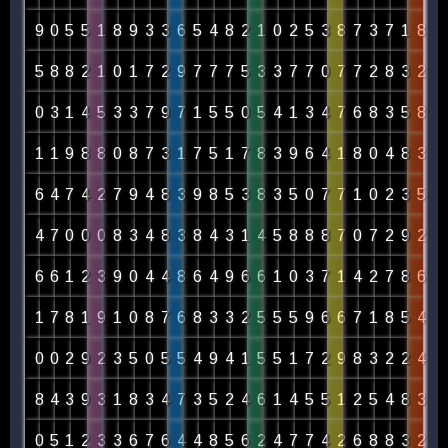
9
0
5
5
1
8
9
3
3
6
5
4
8
2
1
0
2
5
3
8
7
3
7
1
8
5
8
8
2
1
0
1
7
2
9
7
7
7
5
3
3
7
7
0
7
7
2
8
3
2
0
3
1
4
5
3
3
7
9
7
1
5
5
0
5
4
1
3
4
7
6
8
3
5
8
1
1
9
8
8
0
8
7
3
1
7
5
1
7
8
3
9
6
4
1
8
0
4
8
3
6
4
7
4
2
7
9
4
8
3
9
8
5
3
8
3
5
0
7
7
1
0
2
3
5
4
7
0
0
0
8
3
4
8
3
8
4
3
1
4
5
8
8
8
7
0
7
2
9
2
6
6
1
2
3
9
0
4
4
8
6
4
9
6
6
1
0
3
7
1
4
2
7
8
6
1
7
8
1
9
1
0
8
7
6
8
3
3
2
5
5
5
9
6
6
7
1
8
5
4
0
0
2
9
2
3
5
0
5
5
4
9
4
1
5
5
1
7
2
9
8
3
2
2
4
8
4
3
9
3
1
8
3
4
7
3
5
2
4
6
1
4
5
5
1
2
5
4
8
3
0
5
1
2
3
3
6
7
6
4
4
8
5
6
2
4
7
7
4
2
6
8
8
3
2