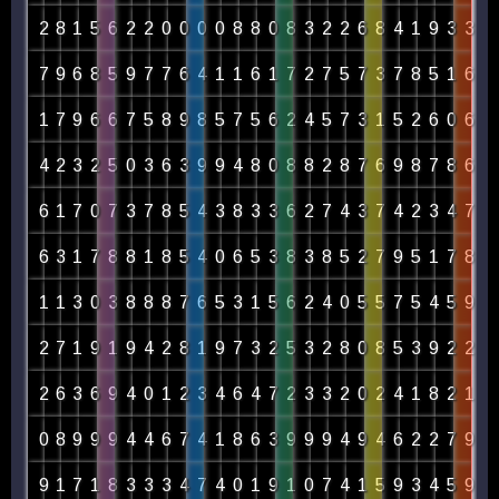
2
8
1
5
6
2
2
0
0
0
0
8
8
0
8
3
2
2
6
8
4
1
9
3
3
7
9
6
8
5
9
7
7
6
4
1
1
6
1
7
2
7
5
7
3
7
8
5
1
6
1
7
9
6
6
7
5
8
9
8
5
7
5
6
2
4
5
7
3
1
5
2
6
0
6
4
2
3
2
5
0
3
6
3
9
9
4
8
0
8
8
2
8
7
6
9
8
7
8
6
6
1
7
0
7
3
7
8
5
4
3
8
3
3
6
2
7
4
3
7
4
2
3
4
7
6
3
1
7
8
8
1
8
5
4
0
6
5
3
8
3
8
5
2
7
9
5
1
7
8
1
1
3
0
3
8
8
8
7
6
5
3
1
5
6
2
4
0
5
5
7
5
4
5
9
2
7
1
9
1
9
4
2
8
1
9
7
3
2
5
3
2
8
0
8
5
3
9
2
2
2
6
3
6
9
4
0
1
2
3
4
6
4
7
2
3
3
2
0
2
4
1
8
2
1
0
8
9
9
9
4
4
6
7
4
1
8
6
3
9
9
9
4
9
4
6
2
2
7
9
9
1
7
1
8
3
3
3
4
7
4
0
1
9
1
0
7
4
1
5
9
3
4
5
9