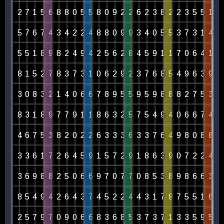
2
7
1
5
6
8
8
0
5
5
8
0
9
2
2
6
2
3
8
2
2
3
5
5
1
5
7
6
7
4
3
4
2
2
4
8
8
0
9
9
3
4
0
5
5
3
7
3
1
4
5
5
1
8
9
8
2
4
9
4
2
5
6
2
8
4
5
9
1
1
7
0
6
4
1
8
1
5
2
7
8
3
7
3
1
0
6
2
9
2
3
7
6
8
5
4
9
6
3
9
3
0
8
3
2
1
4
0
6
6
7
8
9
5
5
9
5
9
8
8
8
2
7
5
3
8
3
1
8
9
7
7
9
1
1
8
6
3
2
5
7
5
4
9
4
0
6
6
7
4
4
6
7
5
3
8
2
0
2
2
6
3
3
3
6
3
3
7
6
4
9
8
0
8
8
3
3
6
1
7
2
6
4
5
9
1
5
7
2
9
1
8
6
3
9
0
7
2
2
4
3
6
9
8
8
2
5
0
6
6
9
7
0
7
7
0
8
5
3
8
9
8
6
6
3
8
5
4
9
4
2
6
4
3
7
4
5
2
2
4
4
3
1
7
8
7
5
5
1
6
2
5
7
9
7
0
9
0
6
6
8
3
6
8
5
3
7
3
7
1
3
3
5
9
5