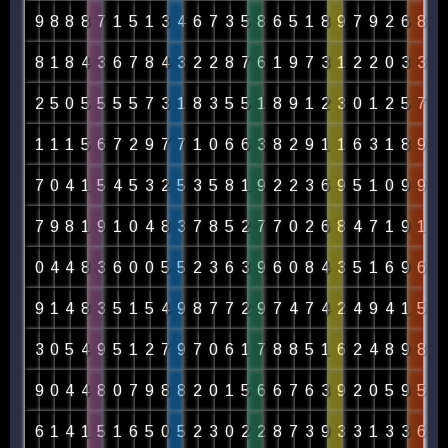
9
8
8
8
7
1
5
1
3
4
6
7
3
5
8
6
5
1
8
9
7
9
2
6
8
8
1
8
4
3
6
7
8
4
3
2
2
8
7
6
1
9
7
3
1
2
2
0
3
3
2
5
0
5
5
5
5
7
3
1
8
3
5
5
1
8
9
1
2
3
0
1
2
5
7
1
1
1
5
6
7
2
9
7
7
1
0
6
6
3
8
2
9
1
1
6
3
1
8
9
7
0
4
1
5
4
5
3
2
5
3
5
8
1
9
2
2
3
6
9
5
1
0
9
9
7
9
8
1
9
1
0
4
8
3
7
8
5
2
7
7
0
2
6
8
4
7
1
9
1
0
4
4
8
3
6
0
0
5
5
2
3
6
3
9
6
0
8
4
3
5
1
6
9
6
9
1
4
8
3
5
1
5
4
9
8
7
7
2
9
7
4
7
4
2
4
9
4
1
5
3
0
5
4
9
5
1
2
7
9
7
0
6
1
7
8
8
5
1
6
2
4
8
9
8
9
0
4
4
8
0
7
9
8
8
2
0
1
5
6
6
7
6
3
9
2
0
5
9
5
6
1
4
1
5
1
6
5
0
5
2
3
0
2
2
8
7
3
9
3
3
1
3
3
6