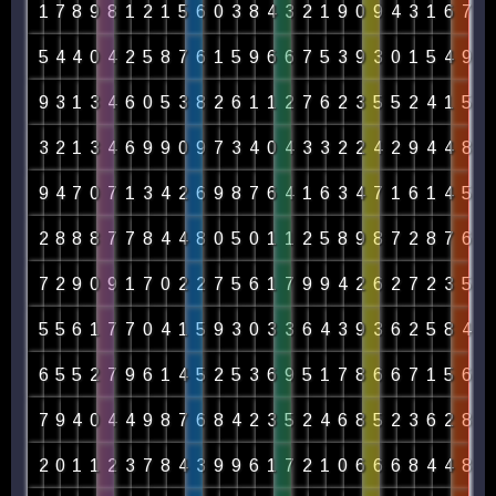
1
7
8
9
8
1
2
1
5
6
0
3
8
4
3
2
1
9
0
9
4
3
1
6
7
5
4
4
0
4
2
5
8
7
6
1
5
9
6
6
7
5
3
9
3
0
1
5
4
9
9
3
1
3
4
6
0
5
3
8
2
6
1
1
2
7
6
2
3
5
5
2
4
1
5
3
2
1
3
4
6
9
9
0
9
7
3
4
0
4
3
3
2
2
4
2
9
4
4
8
9
4
7
0
7
1
3
4
2
6
9
8
7
6
4
1
6
3
4
7
1
6
1
4
5
2
8
8
8
7
7
8
4
4
8
0
5
0
1
1
2
5
8
9
8
7
2
8
7
6
7
2
9
0
9
1
7
0
2
2
7
5
6
1
7
9
9
4
2
6
2
7
2
3
5
5
5
6
1
7
7
0
4
1
5
9
3
0
3
3
6
4
3
9
3
6
2
5
8
4
6
5
5
2
7
9
6
1
4
5
2
5
3
6
9
5
1
7
8
6
6
7
1
5
6
7
9
4
0
4
4
9
8
7
6
8
4
2
3
5
2
4
6
8
5
2
3
6
2
8
2
0
1
1
2
3
7
8
4
3
9
9
6
1
7
2
1
0
6
6
6
8
4
4
8