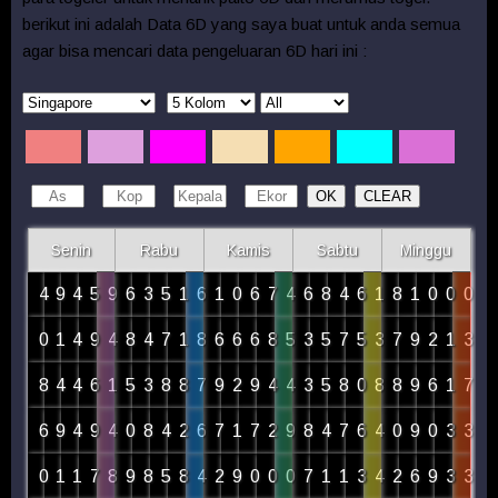
berikut ini adalah Data 6D yang saya buat untuk anda semua
agar bisa mencari data pengeluaran 6D hari ini :
Senin
Rabu
Kamis
Sabtu
Minggu
4
9
4
5
9
6
3
5
1
6
1
0
6
7
4
6
8
4
6
1
8
1
0
0
0
0
1
4
9
4
8
4
7
1
8
6
6
6
8
5
3
5
7
5
3
7
9
2
1
3
8
4
4
6
1
5
3
8
8
7
9
2
9
4
4
3
5
8
0
8
8
9
6
1
7
6
9
4
9
4
0
8
4
2
6
7
1
7
2
9
8
4
7
6
4
0
9
0
3
3
0
1
1
7
8
9
8
5
8
4
2
9
0
0
0
7
1
1
3
4
2
6
9
3
3