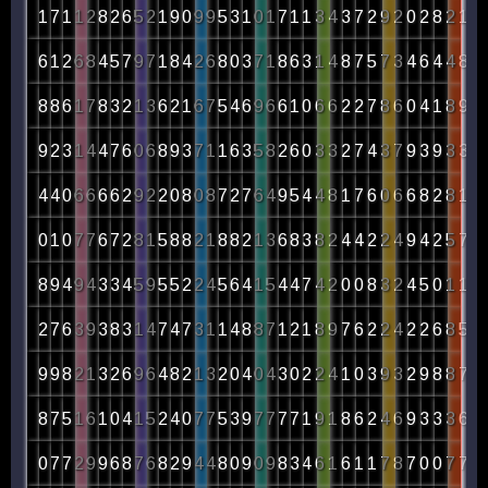
1
7
1
1
2
8
2
6
5
2
1
9
0
9
9
5
3
1
0
1
7
1
1
3
4
3
7
2
9
2
0
2
8
2
1
6
1
2
6
8
4
5
7
9
7
1
8
4
2
6
8
0
3
7
1
8
6
3
1
4
8
7
5
7
3
4
6
4
4
8
8
8
6
1
7
8
3
2
1
3
6
2
1
6
7
5
4
6
9
6
6
1
0
6
6
2
2
7
8
6
0
4
1
8
9
9
2
3
1
4
4
7
6
0
6
8
9
3
7
1
1
6
3
5
8
2
6
0
3
3
2
7
4
3
7
9
3
9
3
3
4
4
0
6
6
6
6
2
9
2
2
0
8
0
8
7
2
7
6
4
9
5
4
4
8
1
7
6
0
6
6
8
2
8
1
0
1
0
7
7
6
7
2
8
1
5
8
8
2
1
8
8
2
1
3
6
8
3
8
2
4
4
2
2
4
9
4
2
5
7
8
9
4
9
4
3
3
4
5
9
5
5
2
2
4
5
6
4
1
5
4
4
7
4
2
0
0
8
3
2
4
5
0
1
1
2
7
6
3
9
3
8
3
1
4
7
4
7
3
1
1
4
8
8
7
1
2
1
8
9
7
6
2
2
4
2
2
6
8
5
9
9
8
2
1
3
2
6
9
6
4
8
2
1
3
2
0
4
0
4
3
0
2
2
4
1
0
3
9
3
2
9
8
8
7
8
7
5
1
6
1
0
4
1
5
2
4
0
7
7
5
3
9
7
7
7
7
1
9
1
8
6
2
4
6
9
3
3
3
6
0
7
7
2
9
9
6
8
7
6
8
2
9
4
4
8
0
9
0
9
8
3
4
6
1
6
1
1
7
8
7
0
0
7
7