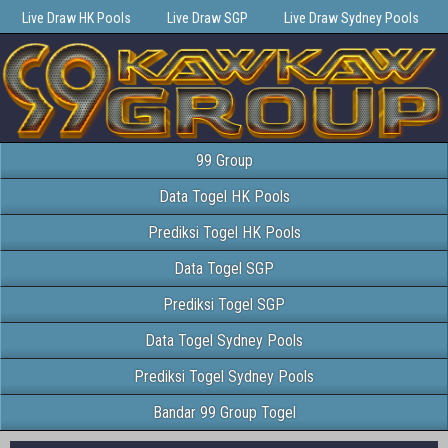
Live Draw HK Pools
Live Draw SGP
Live Draw Sydney Pools
99 Group
Data Togel HK Pools
Prediksi Togel HK Pools
Data Togel SGP
Prediksi Togel SGP
Data Togel Sydney Pools
Prediksi Togel Sydney Pools
Bandar 99 Group Togel