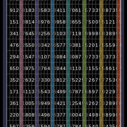
9
1
2
6
8
1
8
3
0
3
5
8
3
5
8
4
1
1
6
7
0
6
1
4
5
7
3
3
5
8
8
7
3
5
8
1
5
1
7
8
8
1
4
4
8
9
7
6
3
9
9
5
8
4
3
6
5
5
2
7
5
0
0
5
5
1
2
1
4
5
3
4
1
6
7
6
4
5
8
4
2
5
6
3
9
1
0
3
4
7
1
1
8
1
9
9
9
8
0
8
3
8
9
9
9
4
7
6
5
2
5
5
0
9
9
3
4
2
4
6
5
7
7
2
9
3
8
1
4
5
2
0
1
4
5
5
5
9
4
4
2
9
4
6
1
5
4
7
8
6
1
0
7
8
6
0
8
4
8
3
0
8
7
2
9
7
3
3
9
3
3
7
3
4
7
6
5
0
3
3
8
7
5
7
3
7
6
4
8
3
0
4
4
0
4
1
1
0
3
3
1
5
5
0
5
6
6
1
6
7
3
5
2
0
2
6
3
2
5
7
3
3
0
0
0
8
1
2
5
7
5
2
2
5
7
2
6
7
9
7
7
5
3
6
9
1
7
1
3
4
1
1
3
2
5
5
4
3
3
6
4
9
9
6
6
7
8
7
8
6
6
9
7
2
9
2
2
9
7
7
3
6
1
9
1
0
0
5
4
9
9
4
9
4
4
4
2
1
9
1
2
5
4
9
4
2
6
2
1
3
2
8
9
8
8
2
2
0
5
5
8
0
8
5
4
4
9
6
9
6
3
7
7
1
8
0
0
4
8
3
4
9
8
0
8
8
9
9
0
9
5
6
7
6
4
3
5
9
7
7
5
9
4
7
2
7
8
7
7
5
7
8
4
4
8
5
4
0
2
2
4
3
5
0
5