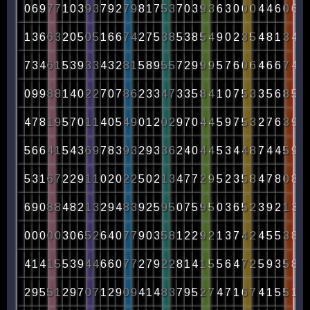
0
6
9
7
7
1
0
3
9
3
7
9
2
7
9
8
1
7
5
3
7
0
3
9
3
6
3
0
0
0
4
4
6
0
6
1
3
6
6
3
2
0
5
0
5
1
6
6
7
4
2
7
5
3
8
5
3
8
5
4
9
0
2
3
5
4
8
1
3
4
7
3
4
6
1
5
3
9
3
3
4
3
2
8
1
5
8
9
5
5
7
2
9
9
9
5
7
6
0
6
4
6
6
7
4
0
9
9
8
8
1
4
0
2
2
7
0
7
8
6
2
3
3
4
7
3
3
5
8
4
1
0
7
5
3
3
5
6
8
5
4
7
8
1
9
5
7
0
1
1
4
0
5
4
9
0
1
2
0
2
9
7
0
4
4
5
9
7
5
3
2
7
6
3
9
5
6
6
4
1
5
4
3
6
9
7
8
3
9
3
2
9
3
3
6
2
4
0
4
4
5
3
4
4
8
7
4
4
5
9
5
3
1
6
7
2
2
9
1
1
0
2
0
2
2
5
0
2
1
3
4
7
7
2
9
5
2
3
5
8
4
7
8
0
8
6
9
0
8
8
4
8
2
1
3
2
9
4
8
3
9
2
5
9
5
0
7
5
9
5
0
3
6
5
2
3
9
2
1
3
0
0
0
0
0
3
0
6
5
2
6
4
0
7
7
9
0
3
5
8
1
2
2
9
2
1
3
7
4
2
4
5
5
3
8
4
1
4
1
5
5
3
9
4
4
6
6
0
7
7
2
7
9
2
2
8
1
4
1
5
5
6
4
7
2
5
9
3
5
8
2
9
5
5
1
2
9
7
0
7
1
2
9
0
9
4
1
4
8
3
7
9
5
2
7
4
7
1
6
7
4
1
5
5
1