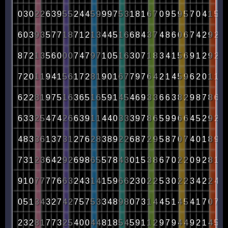
0
3
0
2
2
6
3
9
5
5
2
4
4
5
9
9
9
7
5
3
1
8
1
6
7
0
9
5
9
5
7
0
4
1
5
6
0
3
9
3
5
7
7
1
8
7
1
2
1
3
4
4
5
1
6
6
8
4
3
7
4
8
6
0
6
7
4
2
9
2
8
7
2
1
3
5
6
0
0
0
7
4
7
9
7
1
0
5
1
6
3
0
7
1
8
3
4
1
5
6
9
1
2
9
2
7
2
0
1
1
9
4
1
5
6
1
7
2
8
1
9
0
1
6
7
7
9
7
6
4
2
1
4
5
9
6
2
0
1
1
6
2
2
8
1
9
7
5
1
6
3
6
5
1
6
5
9
1
4
5
4
6
9
3
3
6
6
3
8
2
9
8
7
8
6
6
3
3
2
5
4
7
4
2
6
6
3
9
1
1
4
4
0
3
3
3
9
7
8
6
5
9
9
6
6
4
5
2
9
2
4
8
3
3
6
1
3
7
3
1
2
7
6
2
8
3
8
9
2
2
6
8
7
2
9
5
8
7
0
7
4
0
1
8
9
7
3
1
2
3
6
4
2
9
2
6
9
8
6
5
5
7
8
4
3
0
1
5
3
8
6
7
0
2
2
0
9
2
8
1
9
1
0
7
7
7
7
6
6
3
2
4
3
1
4
1
5
9
6
6
2
3
0
2
2
5
3
0
2
2
3
4
2
2
4
0
5
1
3
4
3
2
7
4
2
7
5
7
5
3
3
4
8
9
8
0
7
3
1
4
4
5
1
4
5
4
1
7
0
7
2
3
2
8
1
7
7
3
2
5
4
0
0
4
4
8
1
8
5
4
5
9
1
1
2
9
7
9
4
4
9
2
1
4
5