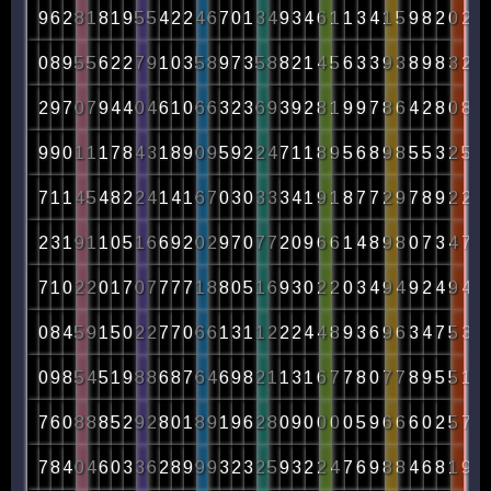
9
6
2
8
1
8
1
9
5
5
4
2
2
4
6
7
0
1
3
4
9
3
4
6
1
1
3
4
1
5
9
8
2
0
2
0
8
9
5
5
6
2
2
7
9
1
0
3
5
8
9
7
3
5
8
8
2
1
4
5
6
3
3
9
3
8
9
8
3
2
2
9
7
0
7
9
4
4
0
4
6
1
0
6
6
3
2
3
6
9
3
9
2
8
1
9
9
7
8
6
4
2
8
0
8
9
9
0
1
1
1
7
8
4
3
1
8
9
0
9
5
9
2
2
4
7
1
1
8
9
5
6
8
9
8
5
5
3
2
5
7
1
1
4
5
4
8
2
2
4
1
4
1
6
7
0
3
0
3
3
3
4
1
9
1
8
7
7
2
9
7
8
9
2
2
2
3
1
9
1
1
0
5
1
6
6
9
2
0
2
9
7
0
7
7
2
0
9
6
6
1
4
8
9
8
0
7
3
4
7
7
1
0
2
2
0
1
7
0
7
7
7
7
1
8
8
0
5
1
6
9
3
0
2
2
0
3
4
9
4
9
2
4
9
4
0
8
4
5
9
1
5
0
2
2
7
7
0
6
6
1
3
1
1
2
2
2
4
4
8
9
3
6
9
6
3
4
7
5
3
0
9
8
5
4
5
1
9
8
8
6
8
7
6
4
6
9
8
2
1
1
3
1
6
7
7
8
0
7
7
8
9
5
5
1
7
6
0
8
8
8
5
2
9
2
8
0
1
8
9
1
9
6
2
8
0
9
0
0
0
0
5
9
6
6
6
0
2
5
7
7
8
4
0
4
6
0
3
3
6
2
8
9
9
9
3
2
3
2
5
9
3
2
2
4
7
6
9
8
8
4
6
8
1
9