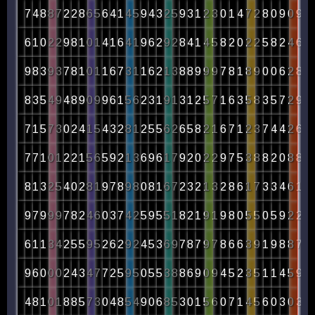
7
4
8
8
7
2
2
8
6
5
6
4
1
4
5
9
4
3
2
5
9
3
1
2
3
0
1
4
7
2
8
0
9
0
9
6
1
0
2
2
9
8
1
0
1
4
1
6
4
1
9
6
2
9
2
8
4
1
4
5
8
2
0
2
2
5
8
2
4
6
9
8
3
9
3
7
8
1
0
1
1
6
7
3
1
1
6
2
1
3
8
8
9
9
9
7
8
1
8
9
0
0
6
2
8
8
3
5
4
9
4
8
9
0
9
9
6
1
5
6
2
3
1
9
1
3
1
2
5
7
1
6
3
5
8
3
5
7
2
9
7
1
5
7
3
0
2
4
1
5
4
3
2
8
1
2
5
5
6
2
6
5
8
2
1
6
7
1
2
3
7
4
4
2
6
7
7
1
0
1
2
2
1
5
6
5
9
2
1
3
6
9
6
1
7
9
2
0
2
2
9
7
5
3
8
8
2
0
8
8
8
1
3
2
5
4
0
2
8
1
9
7
8
9
8
0
8
1
6
7
2
3
2
1
3
2
8
6
1
7
3
3
4
6
1
9
7
9
9
9
7
8
2
4
6
0
3
7
4
2
5
9
5
5
1
8
2
1
9
1
9
8
0
5
5
0
5
9
2
2
6
1
1
3
4
2
5
5
9
5
2
6
2
9
2
4
5
3
6
9
7
8
7
9
7
8
6
6
3
9
1
9
8
8
7
9
6
0
0
0
2
4
3
4
7
7
2
5
9
5
0
5
5
3
8
8
6
9
0
9
4
5
2
3
5
1
1
4
5
9
4
8
1
0
1
8
8
5
7
3
0
4
8
5
4
9
0
6
8
5
3
0
1
5
6
0
7
1
4
5
6
0
3
0
3