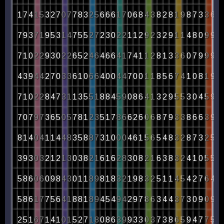
1
7
4
1
5
3
2
7
0
7
7
8
3
2
5
6
6
6
1
7
0
6
8
4
3
8
2
8
1
9
8
7
3
3
6
7
9
3
7
1
9
5
3
1
4
7
5
5
2
7
2
3
0
2
2
1
1
2
9
2
3
2
9
1
1
4
8
0
9
9
7
1
0
2
2
9
3
0
2
2
6
5
2
4
6
4
6
6
4
1
7
4
1
1
2
8
1
3
3
6
0
7
9
9
9
4
3
9
4
4
2
7
0
3
3
6
1
0
6
6
4
0
0
4
4
7
0
0
1
1
8
5
6
7
4
1
0
8
1
9
7
1
0
2
2
8
4
7
3
1
1
3
5
5
1
8
8
4
5
9
0
8
6
4
1
3
2
9
5
5
3
0
4
5
9
7
0
7
9
7
3
6
5
0
5
7
8
1
2
3
5
1
7
8
6
6
2
6
0
6
8
7
9
3
3
8
6
6
3
9
8
1
4
0
4
1
1
4
4
8
3
5
8
8
7
3
1
0
0
0
4
6
1
5
6
5
4
8
3
2
8
7
3
2
5
3
9
3
0
3
2
1
2
1
3
0
3
8
2
1
6
1
6
2
8
3
0
8
2
1
6
3
8
3
2
4
1
0
5
5
5
8
6
0
6
0
9
8
4
3
0
1
1
8
9
8
1
8
3
2
1
9
8
3
2
5
1
1
4
5
4
2
7
6
4
5
8
6
1
7
7
5
6
4
1
8
8
1
8
9
4
5
4
9
4
2
9
7
8
6
3
4
4
3
7
3
0
9
0
9
2
5
1
6
7
1
4
1
0
1
5
2
7
1
8
0
8
6
3
9
9
3
3
0
3
7
3
8
6
5
9
4
7
7
5