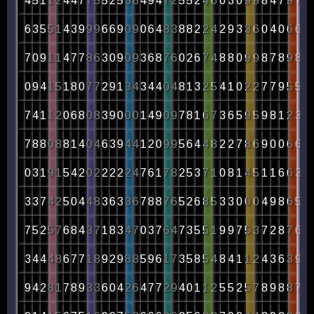
4
5
1
1
2
4
4
7
7
5
5
2
5
3
8
4
9
4
7
2
5
5
2
4
6
0
3
0
9
9
8
4
7
9
7
6
3
5
5
1
4
3
9
9
9
6
6
9
0
9
0
6
4
8
3
8
8
2
2
4
2
9
3
3
6
0
4
0
6
6
7
0
9
1
1
4
7
7
8
6
3
0
9
0
9
3
6
8
7
6
0
2
6
7
4
8
8
0
9
9
8
7
8
9
8
0
9
4
1
5
1
8
0
7
7
2
9
1
3
4
3
4
4
0
4
8
1
3
2
5
4
1
0
2
2
7
7
9
5
5
7
4
1
1
2
0
6
8
0
8
3
9
0
0
0
1
4
9
0
9
7
8
1
6
7
3
6
5
9
5
9
8
1
2
3
7
8
8
0
8
8
1
4
0
4
6
3
9
4
4
1
2
0
9
9
5
6
4
4
8
2
2
7
8
6
9
0
0
6
6
0
3
1
9
1
5
4
2
0
2
2
2
2
2
4
7
6
1
7
8
2
5
3
7
1
0
8
1
4
5
1
1
6
6
3
3
3
7
4
2
5
0
4
4
8
3
6
3
3
6
7
8
8
7
6
5
2
6
8
5
3
3
0
0
0
4
9
8
6
5
7
5
2
5
7
6
8
4
3
7
1
8
3
4
7
0
3
7
6
4
7
3
5
5
1
9
9
7
5
3
7
2
8
7
6
3
4
4
4
8
6
7
7
1
8
9
2
9
8
8
5
9
6
1
7
3
5
8
5
4
8
4
1
1
2
4
3
6
3
9
9
4
2
8
1
7
8
9
3
3
6
0
4
2
6
4
7
7
2
9
4
0
1
1
2
5
5
2
5
7
8
9
8
8
7