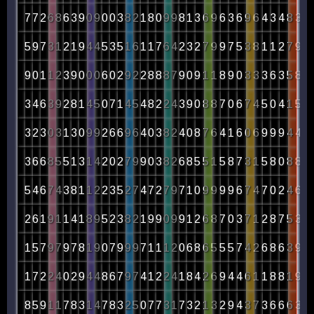
7
7
2
6
8
6
3
9
0
9
0
0
3
8
2
1
8
0
9
9
8
1
3
6
9
6
3
6
9
6
4
3
4
8
3
5
9
7
3
1
2
1
9
4
4
5
3
5
1
6
1
1
7
6
4
2
3
2
7
9
9
7
5
3
8
1
1
2
7
9
9
0
1
1
2
3
9
0
0
0
6
0
2
9
2
2
8
8
8
7
9
0
9
1
1
8
9
0
3
3
3
6
3
5
8
3
4
6
3
9
2
8
1
4
5
0
7
1
4
5
4
8
2
2
4
3
9
0
8
8
7
0
6
7
4
5
0
4
1
5
3
2
3
0
3
1
3
0
9
9
2
6
6
9
6
4
0
3
8
2
4
0
8
7
6
4
1
6
0
6
9
9
9
4
4
3
6
6
8
5
5
1
3
1
4
2
0
2
7
9
9
0
3
8
2
6
8
5
5
1
5
8
7
3
1
5
8
0
8
8
5
4
6
7
4
3
8
1
1
2
2
3
5
2
7
4
7
2
7
9
7
1
0
9
9
9
9
6
7
4
7
0
2
4
6
2
6
1
9
1
1
4
1
8
9
5
2
3
8
2
1
9
9
0
9
9
1
2
6
8
7
0
3
7
1
2
8
7
5
3
1
5
7
9
7
9
7
8
1
9
0
7
9
9
9
7
1
1
1
2
0
6
8
6
5
5
5
7
4
2
6
8
6
3
9
1
7
2
2
4
0
2
9
4
4
8
6
7
9
7
4
1
2
2
4
1
8
4
2
6
9
4
4
6
1
1
8
8
1
9
8
5
9
1
1
7
8
3
1
4
7
8
3
2
5
0
7
7
3
1
7
3
2
1
3
2
9
4
3
7
3
6
6
6
3