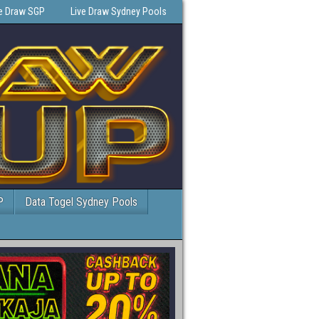
ve Draw SGP
Live Draw Sydney Pools
P
Data Togel Sydney Pools