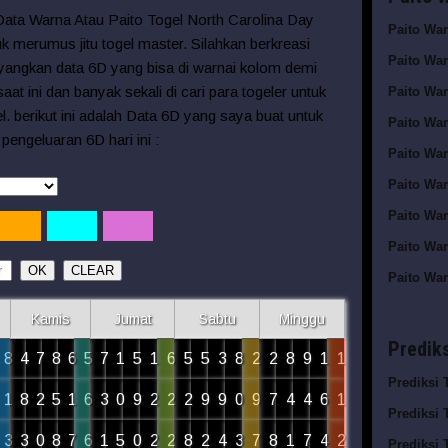
Data Warna Atau Paito Togel North Carolina Day
Paito Wa
uk merumus jitu togel master. Silahkan berkreasi
Paito Wa
enayangkan data 6D yang bisa di warnai kolom demi
aat ini dan banyak sekali di cari para togeler untuk
Paito Wa
 berikut ini adalah Data 6D yang saya buat untuk
Paito Wa
engeluaran 6D hari ini :
Paito War
Paito War
Paito Wa
Paito Wa
Paito Wa
Kamis
Jumat
Sabtu
Minggu
Prediks
8
4
7
8
6
5
7
1
5
1
6
5
5
3
8
2
2
8
9
1
1
Prediksi 
1
8
2
5
1
6
3
0
9
2
2
2
9
9
0
9
7
4
4
6
1
Prediksi 
3
3
0
8
7
6
1
5
0
2
2
8
2
4
3
7
8
1
7
4
2
Prediksi 