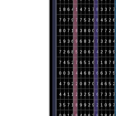
1
8
6
4
1
4
7
1
7
8
3
3
7
7
7
0
7
9
7
7
5
2
6
8
4
5
2
6
8
0
7
1
8
3
8
0
0
0
7
7
2
1
1
9
3
6
9
6
8
3
4
7
3
2
8
4
7
2
6
8
5
2
0
6
7
4
2
7
9
9
7
4
5
2
7
6
5
1
6
7
1
8
7
8
0
0
3
1
4
4
6
8
7
6
6
3
7
5
4
7
9
2
2
0
8
7
0
7
4
6
5
2
4
4
1
1
2
3
2
5
1
6
7
3
3
7
3
5
7
1
8
9
9
2
9
2
1
0
9
7
0
9
1
8
9
4
0
6
2
8
2
8
4
6