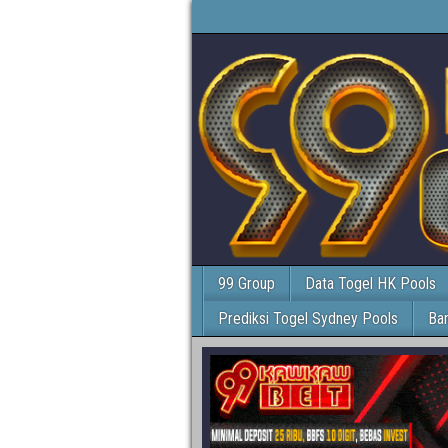
99 Group
Data Togel HK Pools
Prediksi Togel Sydney Pools
Ba