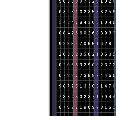
5
8
3
0
3
0
7
3
2
5
1
3
2
0
0
3
2
8
1
3
2
3
5
8
8
2
5
8
1
4
3
4
7
8
4
3
0
3
1
0
4
6
0
8
4
2
6
6
0
2
6
8
3
9
3
3
9
2
8
5
4
7
0
5
5
1
6
2
8
7
2
8
3
8
2
0
5
8
2
1
3
5
3
5
0
2
0
6
6
9
2
9
0
9
2
3
7
3
6
7
8
8
7
7
3
8
8
7
4
4
6
6
9
8
7
7
5
1
3
3
0
3
1
4
7
0
7
8
3
2
5
0
2
3
7
1
9
9
4
4
6
7
5
2
7
1
9
0
9
9
8
1
5
1