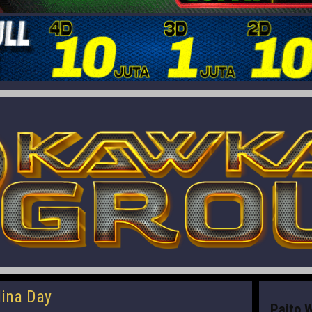
lina Day
Paito 