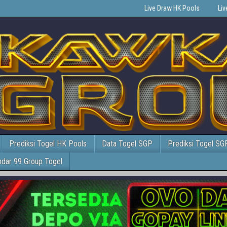
Live Draw HK Pools
Li
Prediksi Togel HK Pools
Data Togel SGP
Prediksi Togel SG
ndar 99 Group Togel