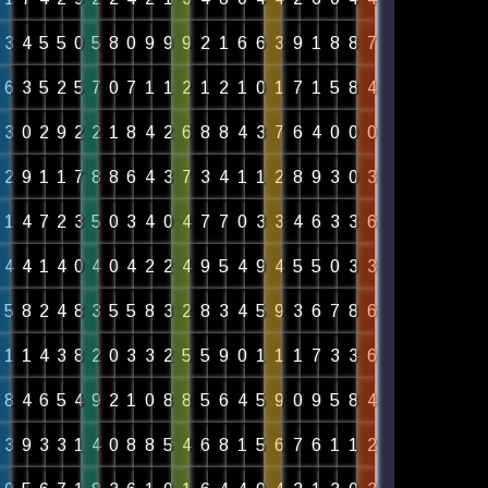
3
4
5
5
0
5
8
0
9
9
9
2
1
6
6
3
9
1
8
8
7
6
3
5
2
5
7
0
7
1
1
2
1
2
1
0
1
7
1
5
8
4
3
0
2
9
2
2
1
8
4
2
6
8
8
4
3
7
6
4
0
0
0
2
9
1
1
7
8
8
6
4
3
7
3
4
1
1
2
8
9
3
0
3
1
4
7
2
3
5
0
3
4
0
4
7
7
0
3
3
4
6
3
3
6
4
4
1
4
0
4
0
4
2
2
4
9
5
4
9
4
5
5
0
3
3
5
8
2
4
8
3
5
5
8
3
2
8
3
4
5
9
3
6
7
8
6
1
1
4
3
8
2
0
3
3
2
5
5
9
0
1
1
1
7
3
3
6
8
4
6
5
4
9
2
1
0
8
8
5
6
4
5
9
0
9
5
8
4
3
9
3
3
1
4
0
8
8
5
4
6
8
1
5
6
7
6
1
1
2