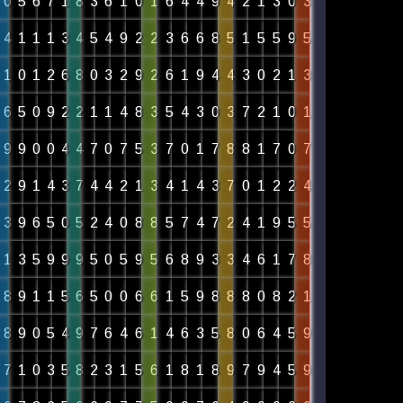
0
5
6
7
1
8
3
6
1
0
1
6
4
4
9
4
2
1
3
0
3
4
1
1
1
3
4
5
4
9
2
2
3
6
6
8
5
1
5
5
9
5
1
0
1
2
6
8
0
3
2
9
2
6
1
9
4
4
3
0
2
1
3
6
5
0
9
2
2
1
1
4
8
3
5
4
3
0
3
7
2
1
0
1
9
9
0
0
4
4
7
0
7
5
3
7
0
1
7
8
8
1
7
0
7
2
9
1
4
3
7
4
4
2
1
3
4
1
4
3
7
0
1
2
2
4
3
9
6
5
0
5
2
4
0
8
8
5
7
4
7
2
4
1
9
5
5
1
3
5
9
9
9
5
0
5
9
5
6
8
9
3
3
4
6
1
7
8
8
9
1
1
5
6
5
0
0
6
6
1
5
9
8
8
8
0
8
2
1
8
9
0
5
4
9
7
6
4
6
1
4
6
3
5
8
0
6
4
5
9
7
1
0
3
5
8
2
3
1
5
6
1
8
1
8
9
7
9
4
5
9