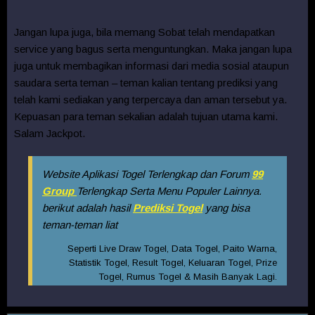
Jangan lupa juga, bila memang Sobat telah mendapatkan
service yang bagus serta menguntungkan. Maka jangan lupa
juga untuk membagikan informasi dari media sosial ataupun
saudara serta teman – teman kalian tentang prediksi yang
telah kami sediakan yang terpercaya dan aman tersebut ya.
Kepuasan para teman sekalian adalah tujuan utama kami.
Salam Jackpot.
Website Aplikasi Togel Terlengkap dan Forum
99
Group
Terlengkap Serta Menu Populer Lainnya.
berikut adalah hasil
Prediksi Togel
yang bisa
teman-teman liat
Seperti Live Draw Togel, Data Togel, Paito Warna,
Statistik Togel, Result Togel, Keluaran Togel, Prize
Togel, Rumus Togel & Masih Banyak Lagi.