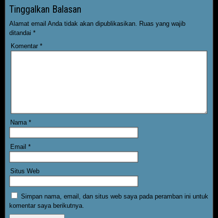
Tinggalkan Balasan
Alamat email Anda tidak akan dipublikasikan.
Ruas yang wajib
ditandai
*
Komentar
*
Nama
*
Email
*
Situs Web
Simpan nama, email, dan situs web saya pada peramban ini untuk
komentar saya berikutnya.