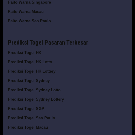
Paito Warna Singapore
Paito Warna Macau
Paito Warna Sao Paulo
Prediksi Togel Pasaran Terbesar
Prediksi Togel HK
Prediksi Togel HK Lotto
Prediksi Togel HK Lottery
Prediksi Togel Sydney
Prediksi Togel Sydney Lotto
Prediksi Togel Sydney Lottery
Prediksi Togel SGP
Prediksi Togel Sao Paulo
Prediksi Togel Macau