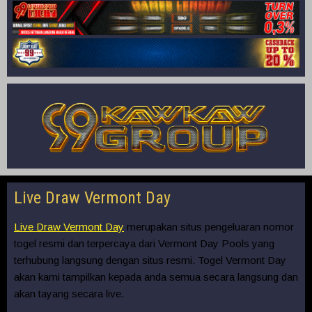
Live Draw Vermont Day
Live Draw Vermont Day
merupakan situs pengeluaran nomor
togel resmi dan terpercaya dari Vermont Day Pools yang
terhubung langsung dengan situs resmi. Togel Vermont Day
akan kami tampilkan kepada anda semua secara langsung dan
akan tayang secara live.