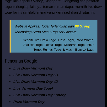
togel lain seperti Sydney, Singapore, Hongkong dan pasaran
togel terlengkap lainnya. teman-teman dapat memilih live draw
togel lainnya melalui menu yang kami sediakan di situs ini.
Website Aplikasi Togel Terlengkap dan
99 Group
Terlengkap Serta Menu Populer Lainnya.
Seperti Live Draw Togel, Data Togel, Paito Warna,
Statistik Togel, Result Togel, Keluaran Togel, Prize
Togel, Rumus Togel & Masih Banyak Lagi.
Pencarian Google :
Live Draw Vermont Day
Live Draw Vermont Day 6D
Live Draw Vermont Day 4D
Live Vermont Day Togel
Live Draw Vermont Day Lottery
Prize Vermont Day