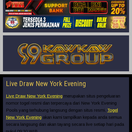
Live Draw New York Evening
Live Draw New York Evening
merupakan situs pengeluaran
nomor togel resmi dan terpercaya dari New York Evening
Pools yang terhubung langsung dengan situs resmi.
Togel
New York Evening
akan kami tampilkan kepada anda semua
secara langsung dan akan tayang secara live setiap hari pada
pukul 09:30 WIB.