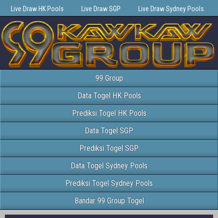
Live Draw HK Pools
Live Draw SGP
Live Draw Sydney Pools
99 Group
Data Togel HK Pools
Prediksi Togel HK Pools
Data Togel SGP
Prediksi Togel SGP
Data Togel Sydney Pools
Prediksi Togel Sydney Pools
Bandar 99 Group Togel