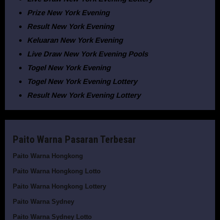
Prize New York Evening
Result New York Evening
Keluaran New York Evening
Live Draw New York Evening Pools
Togel New York Evening
Togel New York Evening Lottery
Result New York Evening Lottery
Paito Warna Pasaran Terbesar
Paito Warna Hongkong
Paito Warna Hongkong Lotto
Paito Warna Hongkong Lottery
Paito Warna Sydney
Paito Warna Sydney Lotto