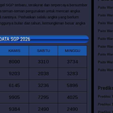
el SGP terbaru, terakurat dan terpercaya bersumber
Paito Wa
sa teman-teman pergunakan untuk mencari angka
Paito Wa
li nantinya. Perhatikan selalu angka yang berlum
inggunya bulan dan tahun, kemungkinan besar angka
Paito Wa
Paito Wa
DATA SGP 2026
Paito War
Paito War
KAMIS
SABTU
MINGGU
Paito Wa
8000
3310
3734
Paito Wa
Paito Wa
9203
2038
3283
6145
3236
5896
Prediks
9905
7295
4025
Prediksi 
Prediksi 
9384
2490
2490
Prediksi 