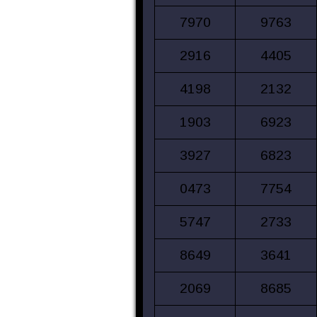
7970
9763
2916
4405
4198
2132
1903
6923
3927
6823
0473
7754
5747
2733
8649
3641
2069
8685