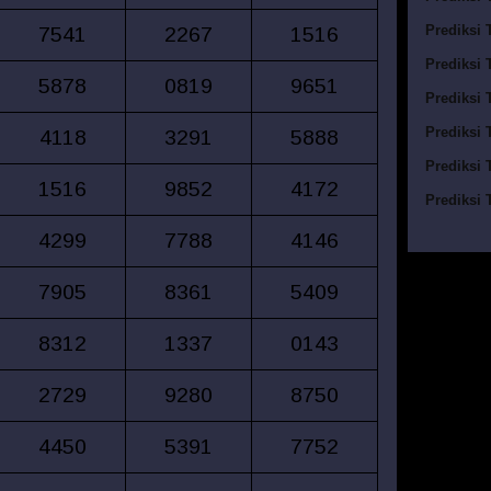
Prediksi 
7541
2267
1516
Prediksi 
5878
0819
9651
Prediksi 
Prediksi 
4118
3291
5888
Prediksi 
1516
9852
4172
Prediksi 
4299
7788
4146
7905
8361
5409
8312
1337
0143
2729
9280
8750
4450
5391
7752