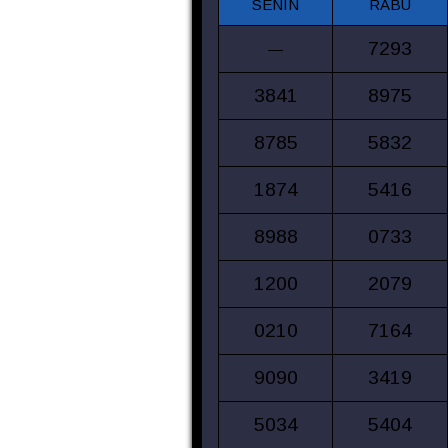
SENIN
RABU
7293
—
3841
8975
8785
5832
1874
5416
8988
0733
1200
2079
0210
7164
9090
3419
5034
5404