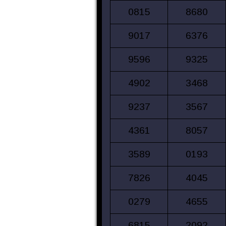
0815
8680
9017
6376
9596
9325
4902
3468
9237
3567
4361
8057
3589
0193
7826
4045
0279
4655
6815
2092