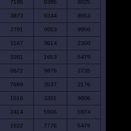
7195
8395
8025
3873
9344
8953
2791
0053
9950
1167
3614
2300
3361
1653
5479
0672
9876
2735
7699
3537
2176
1516
3301
9806
2414
5906
5974
1622
7776
5478