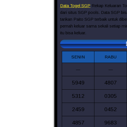
Data Togel SGP
Rekap Keluaran Tog
dari situs SGP pools. Data SGP bi
tarikan Paito SGP terbaik untuk dibe
pernah keluar sama sekali setiap m
itu bisa keluar.
SENIN
RABU
—
—
5949
4807
5312
0305
2459
0452
4857
9683