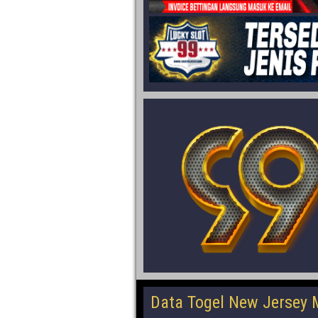
Data Togel New Jersey 