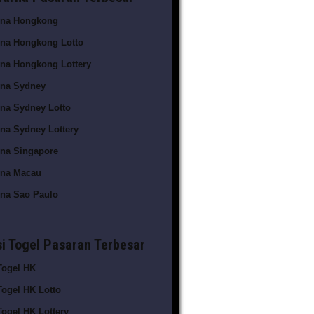
rna Hongkong
rna Hongkong Lotto
rna Hongkong Lottery
rna Sydney
na Sydney Lotto
na Sydney Lottery
rna Singapore
rna Macau
rna Sao Paulo
i Togel Pasaran Terbesar
Togel HK
Togel HK Lotto
Togel HK Lottery