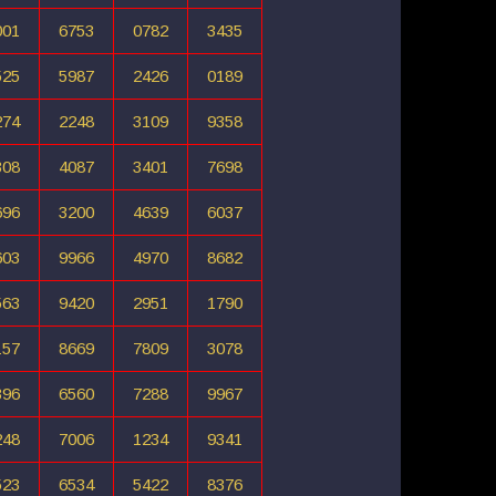
001
6753
0782
3435
525
5987
2426
0189
274
2248
3109
9358
308
4087
3401
7698
696
3200
4639
6037
603
9966
4970
8682
563
9420
2951
1790
157
8669
7809
3078
396
6560
7288
9967
248
7006
1234
9341
523
6534
5422
8376