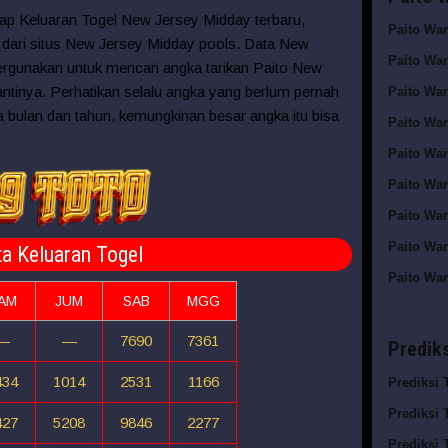
p Keluaran Togel New Jersey Midday terbaru,
Paito Wa
 dari situs New Jersey Midday pools. Data New
Paito Wa
rgunakan untuk mencari angka tarikan Paito New
nantinya. Perhatikan selalu angka yang berlum pernah
Paito Wa
a bulan dan tahun, kemungkinan besar angka itu bisa
Paito Wa
Paito War
Paito War
Paito Wa
Paito Wa
a Keluaran Togel
Paito Wa
AM
JUM
SAB
MGG
—
—
7690
7361
Prediks
434
1014
2531
1166
Prediksi 
Prediksi 
427
5208
9846
2277
Prediksi 