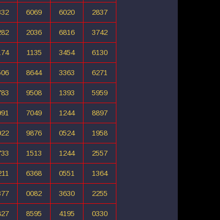
332
6069
6020
2837
282
2036
6816
3742
174
1135
3454
6130
506
8644
3363
6271
783
9508
1393
5959
991
7049
1244
8897
922
9876
0524
1958
733
1513
1244
2557
211
6368
0551
1364
377
0082
3630
2255
827
8595
4195
0330