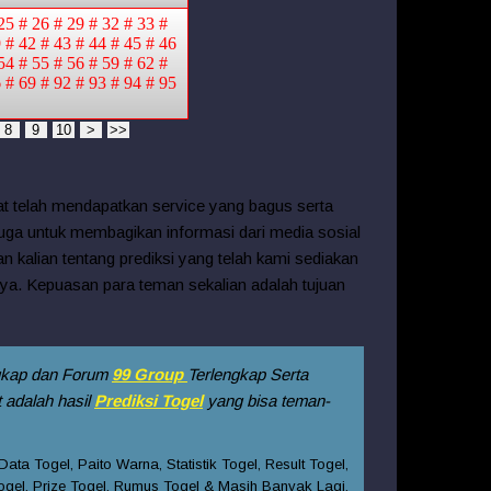
t telah mendapatkan service yang bagus serta
uga untuk membagikan informasi dari media sosial
 kalian tentang prediksi yang telah kami sediakan
ya. Kepuasan para teman sekalian adalah tujuan
ngkap dan Forum
99 Group
Terlengkap Serta
 adalah hasil
Prediksi Togel
yang bisa teman-
Data Togel, Paito Warna, Statistik Togel, Result Togel,
ogel, Prize Togel, Rumus Togel & Masih Banyak Lagi.