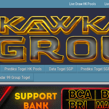
Live Draw HK Pools
Li
Prediksi Togel HK Pools
Data Togel SGP
Prediksi Togel SG
ndar 99 Group Togel