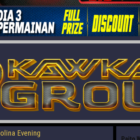
rolina Evening
Paito 