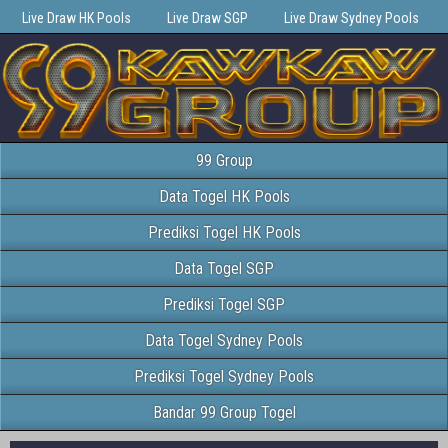
Live Draw HK Pools
Live Draw SGP
Live Draw Sydney Pools
99 Group
Data Togel HK Pools
Prediksi Togel HK Pools
Data Togel SGP
Prediksi Togel SGP
Data Togel Sydney Pools
Prediksi Togel Sydney Pools
Bandar 99 Group Togel