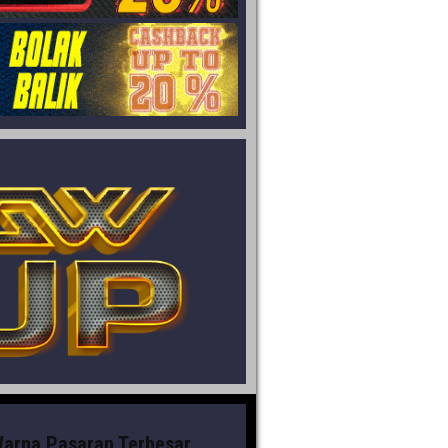
Warna Pasaran Terbesar