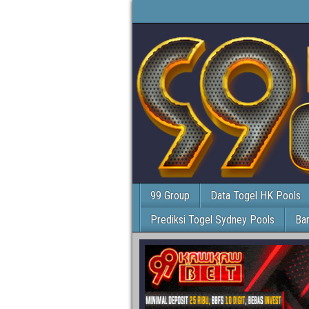
99 Group
Data Togel HK Pools
Prediksi Togel Sydney Pools
Ba