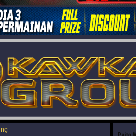
ing
Paito 