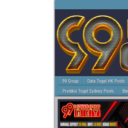
99 Group
Data Togel HK Pools
Prediksi Togel Sydney Pools
Ba