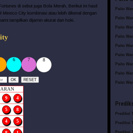
ortunes di sebut juga Bola Merah, Berikut ini hasil
Paito Wa
l Mexico City kombinasi atau lebih dikenal dengan
Paito Wa
mi tampilkan dijamin akurat dan hoki.
Paito Wa
Paito Wa
Paito War
Paito War
Paito Wa
Paito Wa
Paito Wa
Prediks
Prediksi 
Prediksi 
Prediksi 