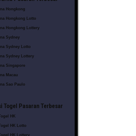
rna Hongkong
rna Hongkong Lotto
rna Hongkong Lottery
rna Sydney
na Sydney Lotto
na Sydney Lottery
rna Singapore
rna Macau
rna Sao Paulo
i Togel Pasaran Terbesar
Togel HK
Togel HK Lotto
Togel HK Lottery