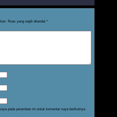
ikan.
Ruas yang wajib ditandai
*
saya pada peramban ini untuk komentar saya berikutnya.