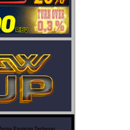
Warna Pasaran Terbesar