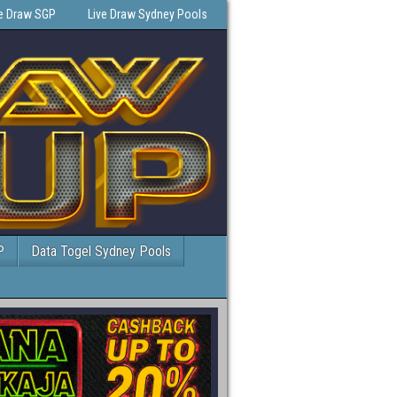
ve Draw SGP
Live Draw Sydney Pools
P
Data Togel Sydney Pools