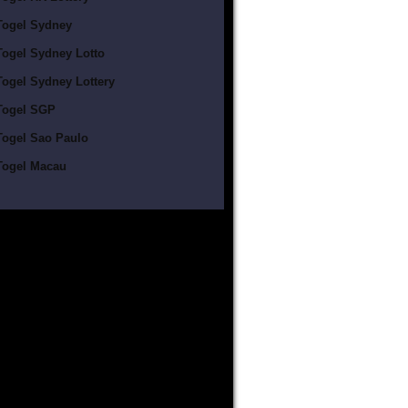
Togel Sydney
Togel Sydney Lotto
Togel Sydney Lottery
Togel SGP
Togel Sao Paulo
Togel Macau