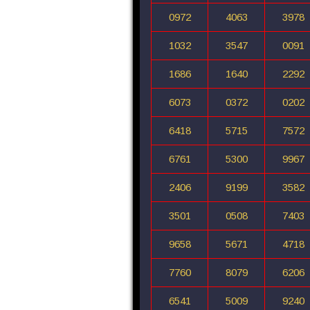
0972
4063
3978
1032
3547
0091
1686
1640
2292
6073
0372
0202
6418
5715
7572
6761
5300
9967
2406
9199
3582
3501
0508
7403
9658
5671
4718
7760
8079
6206
6541
5009
9240