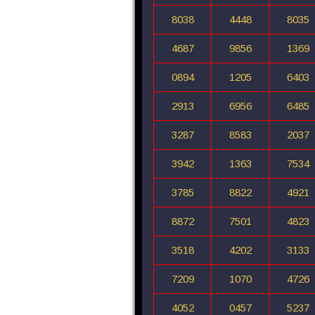
8038
4448
8035
4687
9856
1369
0894
1205
6403
2913
6956
6485
3287
8583
2037
3942
1363
7534
3785
8822
4921
8872
7501
4823
3518
4202
3133
7209
1070
4726
4052
0457
5237