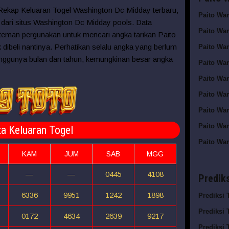
ekap Keluaran Togel Washington Dc Midday terbaru,
Paito Wa
 dari situs Washington Dc Midday pools. Data
Paito Wa
eman pergunakan untuk mencari angka tarikan Paito
dibeli nantinya. Perhatikan selalu angka yang berlum
Paito Wa
inggunya bulan dan tahun, kemungkinan besar angka
Paito Wa
Paito War
Paito War
Paito Wa
Paito Wa
a Keluaran Togel
Paito Wa
KAM
JUM
SAB
MGG
—
—
0445
4108
Prediks
6336
9951
1242
1898
Prediksi 
Prediksi 
0172
4634
2639
9217
Prediksi 