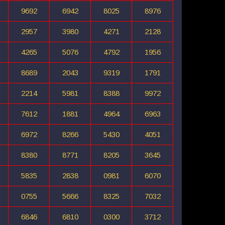
9692
6942
8025
8976
2957
3980
4271
2128
4265
5076
4792
1956
8689
2043
9319
1791
2214
5981
8388
9972
7612
1881
4964
6963
6972
8266
5430
4051
8380
8771
8205
3645
5835
2838
0981
6070
0755
5666
8325
7032
6846
6810
0300
3712