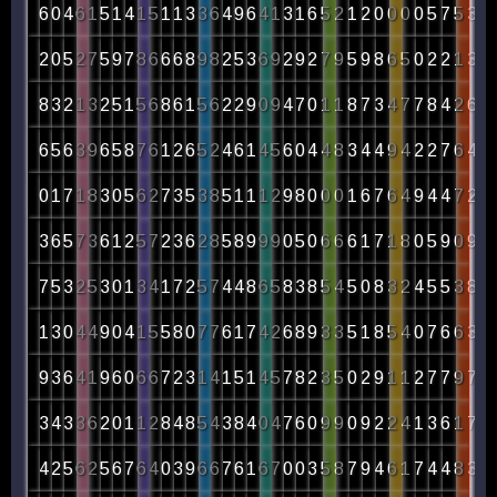
6
0
4
6
1
5
1
4
1
5
1
1
3
3
6
4
9
6
4
1
3
1
6
5
2
1
2
0
0
0
0
5
7
5
3
2
0
5
2
7
5
9
7
8
6
6
6
8
9
8
2
5
3
6
9
2
9
2
7
9
5
9
8
6
5
0
2
2
1
3
8
3
2
1
3
2
5
1
5
6
8
6
1
5
6
2
2
9
0
9
4
7
0
1
1
8
7
3
4
7
7
8
4
2
6
6
5
6
3
9
6
5
8
7
6
1
2
6
5
2
4
6
1
4
5
6
0
4
4
8
3
4
4
9
4
2
2
7
6
4
0
1
7
1
8
3
0
5
6
2
7
3
5
3
8
5
1
1
1
2
9
8
0
0
0
1
6
7
6
4
9
4
4
7
2
3
6
5
7
3
6
1
2
5
7
2
3
6
2
8
5
8
9
9
9
0
5
0
6
6
6
1
7
1
8
0
5
9
0
9
7
5
3
2
5
3
0
1
3
4
1
7
2
5
7
4
4
8
6
5
8
3
8
5
4
5
0
8
3
2
4
5
5
3
8
1
3
0
4
4
9
0
4
1
5
5
8
0
7
7
6
1
7
4
2
6
8
9
3
3
5
1
8
5
4
0
7
6
6
3
9
3
6
4
1
9
6
0
6
6
7
2
3
1
4
1
5
1
4
5
7
8
2
3
5
0
2
9
1
1
2
7
7
9
7
3
4
3
3
6
2
0
1
1
2
8
4
8
5
4
3
8
4
0
4
7
6
0
9
9
0
9
2
2
4
1
3
6
1
7
4
2
5
6
2
5
6
7
6
4
0
3
9
6
6
7
6
1
6
7
0
0
3
5
8
7
9
4
6
1
7
4
4
8
3