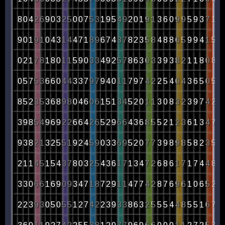
8
0
4
2
6
9
0
3
2
5
0
0
7
5
3
1
9
5
4
9
2
0
1
9
1
3
6
0
9
9
5
9
3
7
1
9
0
1
9
1
0
4
3
1
4
4
7
1
8
9
6
7
4
3
7
8
2
3
5
8
4
8
8
6
5
9
9
4
1
5
0
2
1
7
8
1
8
0
1
1
5
9
0
3
3
4
9
2
5
7
8
6
3
0
3
3
9
3
8
2
1
1
8
0
8
0
5
7
5
3
6
6
0
4
4
3
3
7
9
7
9
4
0
1
1
7
9
7
4
2
2
5
4
0
4
3
6
5
0
5
8
5
2
3
5
3
6
8
9
8
0
4
6
0
6
1
5
1
3
4
5
2
0
1
1
3
0
8
3
2
3
9
7
4
2
3
9
8
5
4
9
6
9
2
2
6
6
4
2
6
5
2
9
6
6
4
3
6
8
5
5
2
1
2
3
6
1
3
4
7
9
3
8
2
1
3
2
5
5
1
9
2
4
5
9
0
3
3
6
9
5
2
0
7
7
3
9
8
9
8
5
8
2
3
5
2
1
1
4
5
1
5
4
3
7
8
0
3
2
5
4
3
6
1
7
1
3
4
7
2
6
8
6
1
7
1
7
4
4
8
3
3
0
6
6
1
6
9
0
9
3
4
7
1
8
7
2
9
1
1
4
7
7
4
2
8
7
6
9
6
1
0
6
5
2
2
2
3
9
3
0
5
0
5
5
1
2
7
4
2
2
3
9
3
3
8
6
3
2
5
5
5
4
4
8
5
5
1
6
7