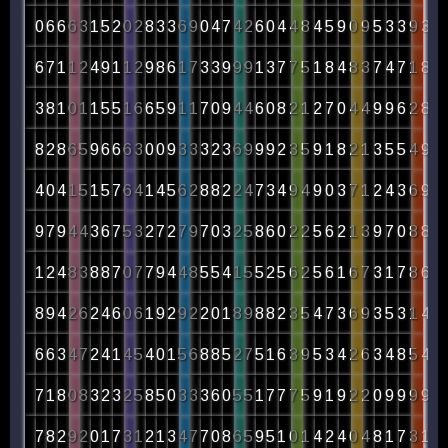
0
6
6
6
3
1
5
2
0
2
8
3
3
6
9
0
4
7
4
2
6
0
4
4
8
4
5
9
0
9
5
3
3
9
3
6
7
1
1
2
4
9
1
1
2
9
8
6
1
7
3
3
9
9
9
1
3
7
7
5
1
8
4
8
3
7
4
7
1
8
3
8
1
0
1
1
5
5
1
6
6
5
9
1
1
7
0
9
4
4
6
0
8
2
1
2
7
0
4
4
9
9
6
2
8
8
2
8
6
5
9
6
6
6
3
0
0
9
3
3
3
2
3
6
9
9
9
2
3
5
9
1
8
2
1
3
5
5
4
9
4
0
4
1
5
1
5
7
6
4
1
4
5
6
2
8
8
2
2
4
7
3
4
9
4
9
0
3
7
1
2
4
3
6
9
9
7
9
4
4
3
6
7
5
3
2
7
2
7
9
7
0
3
2
5
8
6
0
2
2
5
6
2
1
3
9
7
0
8
8
1
2
4
8
3
8
8
7
0
7
7
9
4
4
8
5
5
4
1
5
5
2
5
6
2
5
6
1
6
7
3
1
7
8
6
8
9
4
2
6
2
4
6
0
6
1
9
2
9
2
2
0
1
8
9
8
8
2
3
5
4
7
3
6
9
3
5
3
1
4
6
6
3
4
7
2
4
1
4
5
4
0
1
5
6
8
8
5
2
7
5
1
6
3
9
5
3
4
2
6
3
4
8
5
4
7
1
8
0
8
3
2
3
2
5
8
5
0
3
3
3
6
0
5
5
1
7
7
7
5
9
1
9
2
2
0
9
9
9
9
7
8
2
9
2
0
1
7
3
1
2
1
3
4
7
7
0
8
6
5
9
5
1
0
1
4
2
4
0
4
8
1
7
3
1