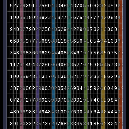
5
2
7
2
9
2
9
1
1
2
5
8
0
4
4
0
4
8
5
4
3
7
0
5
5
0
8
3
8
2
4
5
9
2
2
1
9
0
5
5
1
8
0
8
8
8
2
3
4
7
9
7
7
9
7
6
7
5
8
4
7
7
7
4
2
0
8
8
4
3
9
4
8
3
2
7
9
0
2
2
2
5
8
4
3
6
2
9
4
4
2
2
9
8
8
7
3
2
1
3
3
6
3
1
4
6
6
8
6
5
9
7
7
7
5
6
8
9
8
8
1
1
8
6
5
6
5
6
4
1
0
5
4
9
4
1
3
3
8
2
3
4
8
9
8
8
3
6
6
3
6
2
9
4
4
4
0
8
0
8
4
6
7
9
7
7
5
6
8
5
0
7
5
7
3
1
1
2
8
1
4
9
4
3
7
2
8
6
0
6
9
0
8
0
8
5
2
7
0
7
5
3
8
5
4
5
7
8
3
2
1
0
0
5
5
9
4
3
7
1
3
1
7
0
7
1
3
6
8
5
2
1
7
9
7
2
3
3
2
5
6
2
9
9
9
3
3
7
2
9
8
0
2
7
9
9
0
3
8
2
0
5
4
2
6
9
8
4
4
8
5
9
2
6
8
0
4
9
9
9
0
7
2
5
7
2
7
7
8
6
9
2
3
9
3
9
7
0
2
2
3
0
1
9
1
7
4
0
1
1
9
8
4
7
2
4
8
0
6
6
9
8
3
1
4
9
4
8
4
3
1
3
0
7
7
6
0
0
4
4
7
6
4
4
8
4
4
4
0
4
8
9
1
2
3
3
3
2
3
5
7
3
7
2
9
7
6
8
9
8
3
3
5
8
4
1
8
5
6
2
8
2
4
7
2