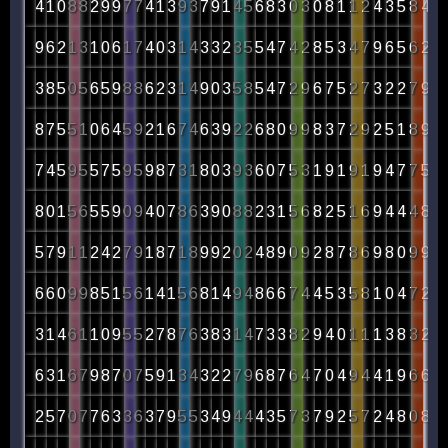
4
1
0
8
8
2
9
9
7
7
4
1
3
9
3
7
9
1
4
5
6
8
3
0
3
0
8
1
1
2
4
3
5
8
4
9
6
2
1
3
1
0
6
1
7
4
0
3
1
4
3
3
2
3
5
5
4
7
4
2
8
5
3
4
7
9
6
5
6
2
3
8
5
0
5
6
5
9
8
8
6
2
3
1
4
9
0
3
5
8
5
4
7
2
9
6
7
5
2
7
3
2
2
7
9
8
7
5
5
1
0
6
4
5
9
2
1
6
7
4
6
3
9
2
2
6
8
0
9
9
8
3
7
2
9
2
5
1
8
9
7
4
5
9
5
5
7
5
9
5
9
8
7
3
1
8
0
3
9
3
6
0
7
5
3
1
9
1
9
1
9
4
7
7
5
8
0
1
5
6
5
5
9
0
9
4
0
7
8
6
3
9
0
8
8
2
3
1
5
6
8
2
5
1
6
9
4
4
4
8
5
7
9
1
1
2
4
2
7
9
1
8
7
1
8
9
9
2
0
2
4
8
9
0
9
2
8
7
8
6
9
8
0
9
9
6
6
0
9
9
8
5
1
5
6
1
4
1
5
6
8
1
4
9
4
8
6
6
7
4
4
5
3
5
8
1
0
4
7
2
3
1
4
6
1
1
0
9
5
5
2
7
8
7
6
3
8
3
1
4
7
3
3
8
2
9
4
0
1
1
1
3
8
3
2
6
3
1
6
7
9
8
7
0
7
5
9
1
3
4
3
2
2
7
9
6
8
7
6
4
7
0
4
9
4
4
1
9
6
6
2
5
7
0
7
7
6
3
3
6
3
7
9
5
5
3
4
9
4
4
4
3
5
7
3
7
9
2
5
7
2
4
8
0
8