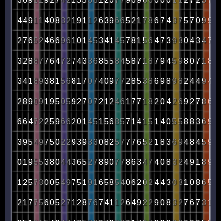
3
6
9
1
1
9
2
7
4
2
2
5
5
3
8
1
2
0
7
7
9
6
9
6
6
0
0
0
1
1
2
7
2
5
7
4
4
9
1
1
4
0
8
3
2
1
9
1
1
2
6
3
9
6
6
5
2
1
7
8
6
7
4
3
7
5
7
0
9
9
2
7
6
5
2
4
6
6
9
6
1
0
1
4
5
3
4
1
4
5
7
8
1
5
6
4
7
3
9
3
0
4
3
4
7
3
2
8
8
7
7
6
4
7
2
7
4
3
3
6
8
5
5
8
4
5
8
7
1
8
7
9
4
5
9
8
0
7
1
8
3
4
1
8
9
3
8
1
5
6
8
1
7
0
7
4
0
9
7
7
2
8
5
3
8
6
9
8
9
8
2
4
4
9
4
2
8
9
0
9
1
9
5
0
5
9
2
7
0
7
2
1
2
4
6
1
7
7
1
8
2
0
4
2
6
9
2
7
8
6
6
6
4
7
2
2
5
9
6
6
2
0
1
4
5
1
5
6
8
5
7
1
4
1
5
1
4
0
5
5
8
8
3
6
9
3
9
5
4
9
7
5
0
2
2
9
3
9
3
3
0
8
2
5
7
7
7
6
5
2
1
8
3
6
9
4
8
4
5
9
0
1
9
5
5
3
8
0
4
4
3
6
5
2
7
8
9
0
7
7
8
6
3
4
7
4
0
8
3
2
4
9
1
8
9
1
2
5
7
3
0
0
5
4
9
7
5
1
9
1
6
5
8
5
4
0
6
2
0
2
4
4
3
0
3
1
0
8
6
5
2
1
7
7
5
6
0
5
2
7
1
2
8
7
6
7
4
1
1
2
6
4
9
2
2
9
0
8
3
2
7
6
7
3
1