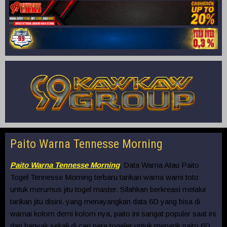
Paito Warna Tennesse Morning
Paito Warna Tennesse Morning
, Data Warna Atau Paito
Togel Tennesse Morning terbaru tarikan warna warni toto
untuk merumus jitu togel master. Silahkan berkreasi melalui
tarikan jitu disini. yang menayangkan data 6D yang bisa di
warnai kolom demi kolom nya, paito ini sangat populer saat ini
dan banyak sekali di cari para togeler untuk menarik paito 6D