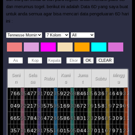
dan merumus togel. berikut ini adalah Data 6D yang saya buat
untuk anda semua agar bisa mencari data pengeluaran 6D hari
ini :
Seni
Sela
Kami
Juma
Mingg
Rabu
Sabtu
n
sa
s
t
u
7
6
6
8
5
4
7
7
3
1
7
0
2
3
5
9
2
2
6
8
8
4
6
8
5
6
3
6
7
4
6
4
9
3
3
0
4
9
2
2
2
1
7
5
3
5
7
5
9
5
1
6
9
3
3
6
7
2
7
9
1
5
8
1
9
7
2
9
0
9
6
6
5
5
1
7
8
4
2
6
4
7
2
4
6
5
8
6
4
1
8
3
1
2
3
2
9
6
8
5
3
0
9
1
1
3
5
7
3
1
6
4
2
8
1
7
5
5
1
6
0
1
5
0
5
0
4
4
3
7
0
1
1
6
7
9
7
1
2
3