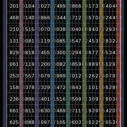
2
0
1
8
9
1
0
4
6
1
0
2
7
0
7
4
9
9
3
3
8
6
6
3
9
1
7
3
3
6
4
0
4
0
4
4
6
8
4
3
1
4
0
8
8
8
6
6
0
6
3
4
4
6
1
7
1
2
1
3
6
7
0
8
8
2
4
4
9
4
2
1
0
1
1
5
1
5
7
3
0
7
0
8
8
0
3
8
9
8
0
4
0
8
8
8
4
0
2
2
2
9
3
0
3
1
3
1
8
9
0
8
1
4
5
1
1
9
9
9
0
8
5
8
4
5
4
7
4
2
4
5
3
8
2
8
3
2
3
5
8
2
9
0
9
8
1
8
3
2
4
5
5
1
6
3
0
0
0
0
2
9
4
4
8
6
7
7
7
5
5
3
4
2
6
0
6
1
1
2
1
1
9
1
1
2
0
0
8
8
0
8
2
2
4
8
5
9
6
6
8
8
9
5
5
1
2
9
7
7
2
5
3
4
7
5
5
7
1
8
0
7
9
3
3
9
9
9
7
7
0
1
2
3
5
2
6
2
2
4
0
7
9
3
3
1
5
8
0
8
3
7
8
3
2
3
2
9
6
6
4
7
2
6
8
8
4
3
7
1
1
0
1
8
9
6
2
8
8
7
2
3
6
8
5
8
9
6
6
3
4
0
1
0
1
5
1
6
2
8
5
9
9
1
1
3
0
9
7
7
8
0
3
0
3
6
6
1
5
6
8
1
1
8
9
6
3
0
0
0
4
8
9
2
2
7
1
1
9
1
9
3
9
5
5
4
2
0
9
9
6
2
5
4
9
0
8
8
2
1
0
9
7
9
7
1
0
5
4
9
6
0
3
1
4
6
2
2
9
2
0
5
3
6
9