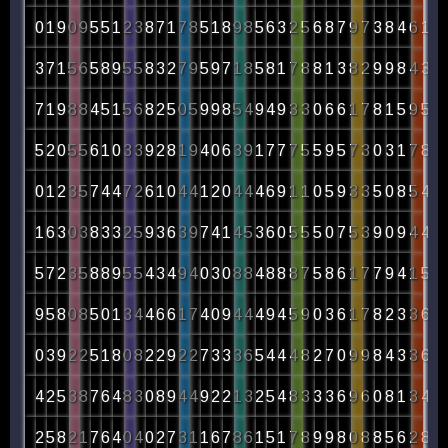
0
1
9
0
9
5
5
1
2
3
8
7
1
7
8
5
1
8
9
8
5
6
3
2
5
6
8
7
9
7
3
8
4
6
1
3
7
1
5
6
5
8
9
5
5
8
3
2
7
9
5
9
7
1
8
5
8
1
7
8
8
1
3
8
2
9
9
8
4
3
7
1
9
8
8
4
5
1
5
6
8
2
5
0
5
9
9
8
5
4
9
4
9
3
3
0
6
6
1
7
8
1
5
9
5
5
2
0
5
5
6
1
0
3
3
9
2
8
1
9
4
0
6
3
9
1
7
7
7
5
5
9
5
7
3
0
3
1
7
8
0
1
2
3
5
7
4
4
7
2
6
1
0
4
4
1
2
0
4
4
4
6
9
1
1
0
5
9
3
3
5
0
8
5
4
1
6
3
0
3
8
3
3
2
5
9
3
6
3
9
7
4
1
4
5
3
6
0
5
5
5
0
7
5
3
9
0
9
4
4
5
7
2
3
5
8
8
9
5
5
4
3
4
9
4
0
3
0
8
8
4
8
8
8
7
5
8
6
1
7
7
9
4
1
5
9
5
8
0
8
5
0
1
3
4
4
6
6
1
7
4
0
9
4
4
4
9
4
5
9
0
3
6
1
7
8
2
3
3
6
0
3
9
2
2
5
1
8
0
8
2
2
9
2
2
7
3
3
3
6
5
4
4
4
8
2
7
0
9
9
8
4
3
3
6
4
2
5
3
8
7
6
4
8
3
0
8
9
4
4
9
2
2
1
3
2
5
4
8
3
3
3
6
9
6
0
8
1
3
4
2
5
8
2
1
7
6
4
0
4
0
2
7
3
1
1
6
7
8
6
1
5
1
7
8
9
9
8
0
8
8
5
6
2
8