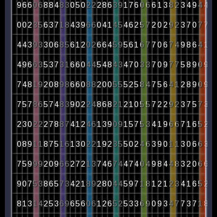
9
6
6
0
6
8
8
4
8
3
0
5
0
2
2
2
8
6
3
9
1
7
6
0
6
6
1
3
8
2
3
4
9
4
4
0
0
2
3
5
6
3
7
1
8
4
3
9
6
6
0
4
1
4
5
4
6
2
5
7
2
0
2
9
2
3
7
0
7
7
4
4
3
9
3
3
0
6
8
5
6
1
2
0
2
6
6
4
5
9
5
6
1
6
7
7
0
6
7
4
9
8
6
4
1
4
9
6
6
3
5
3
7
3
1
6
6
0
4
4
5
4
8
4
3
4
7
0
3
3
7
0
9
7
7
5
8
9
0
9
7
4
8
1
9
2
0
8
9
8
6
6
0
8
8
2
0
0
5
5
5
2
5
8
4
7
5
6
4
1
2
8
9
0
9
7
5
7
8
6
5
7
4
8
3
9
0
2
2
4
8
6
8
2
1
2
1
0
5
5
7
2
2
9
2
3
7
5
7
3
2
3
0
2
2
2
7
8
8
7
4
1
2
4
6
1
3
9
0
9
1
5
7
5
3
4
1
9
6
6
7
1
6
5
2
0
8
9
1
1
8
7
5
1
6
1
3
0
2
2
1
9
2
3
5
5
0
2
4
6
3
9
0
1
1
3
0
6
6
3
7
5
9
9
9
2
0
9
6
6
2
7
2
1
3
7
4
6
7
4
4
7
4
0
4
9
8
4
4
8
3
2
0
6
6
9
0
7
5
3
8
6
5
7
3
4
2
1
8
9
2
8
0
4
4
5
9
7
1
8
1
2
1
2
3
4
1
6
5
2
8
1
3
1
4
2
5
3
6
9
6
5
6
0
6
1
2
6
5
2
5
3
3
6
9
0
9
3
4
7
7
3
7
1
8