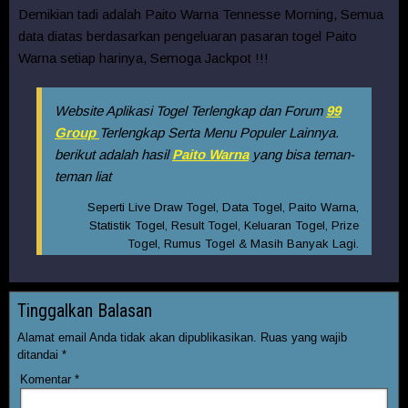
Demikian tadi adalah Paito Warna Tennesse Morning, Semua
data diatas berdasarkan pengeluaran pasaran togel Paito
Warna setiap harinya, Semoga Jackpot !!!
Website Aplikasi Togel Terlengkap dan Forum
99
Group
Terlengkap Serta Menu Populer Lainnya.
berikut adalah hasil
Paito Warna
yang bisa teman-
teman liat
Seperti Live Draw Togel, Data Togel, Paito Warna,
Statistik Togel, Result Togel, Keluaran Togel, Prize
Togel, Rumus Togel & Masih Banyak Lagi.
Tinggalkan Balasan
Alamat email Anda tidak akan dipublikasikan.
Ruas yang wajib
ditandai
*
Komentar
*