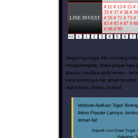
Jangan lupa juga, bila memang Soba
menguntungkan. Maka jangan lupa j
ataupun saudara serta teman – teman
yang terpercaya dan aman tersebut 
utama kami. Salam Jackpot.
Website Aplikasi Togel Terle
Menu Populer Lainnya. berikut
teman liat
Seperti Live Draw Togel, 
Keluaran T