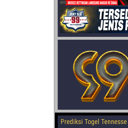
Prediksi Togel Tennesse