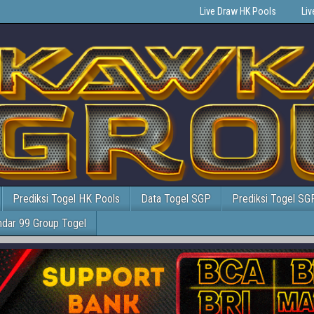
Live Draw HK Pools
Li
Prediksi Togel HK Pools
Data Togel SGP
Prediksi Togel SG
ndar 99 Group Togel