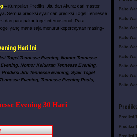
ng
– Kumpulan Prediksi Jitu dan Akurat dari master
Paito Wa
aya. Semua prediksi syair dan prediksi Togel Tennesse
Paito Wa
s dari para pakar togel internasional. Para
 togel yang mana saja menurut kepercayaan masing-
Paito Wa
Paito Wa
vening
Hari Ini
Paito War
Paito War
iksi Togel Tennesse Evening, Nomor Tennesse
 Evening, Nomor Keluaran Tennesse Evening,
Paito Wa
 Prediksi Jitu Tennesse Evening, Syair Togel
Paito Wa
Tennesse Evening, Tennesse Evening Pools,
Paito Wa
Prediks
Prediksi 
Prediksi 
Prediksi 