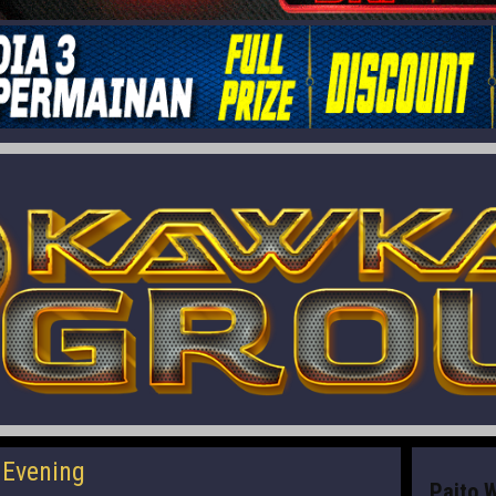
 Evening
Paito 