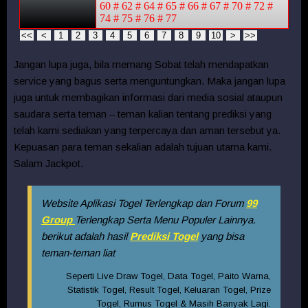
Jangan lupa juga, bila memang Sobat telah mendapatkan
service yang bagus serta menguntungkan. Maka jangan lupa
juga untuk membagikan informasi dari media sosial ataupun
saudara serta teman – teman kalian tentang prediksi yang
telah kami sediakan yang terpercaya dan aman tersebut ya.
Kepuasan para teman sekalian adalah tujuan utama kami.
Salam Jackpot.
Website Aplikasi Togel Terlengkap dan Forum
99
Group
Terlengkap Serta Menu Populer Lainnya.
berikut adalah hasil
Prediksi Togel
yang bisa
teman-teman liat
Seperti Live Draw Togel, Data Togel, Paito Warna,
Statistik Togel, Result Togel, Keluaran Togel, Prize
Togel, Rumus Togel & Masih Banyak Lagi.