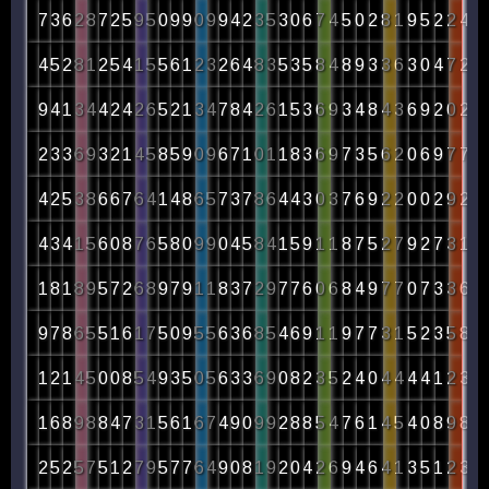
7
3
6
2
8
7
2
5
9
5
0
9
9
0
9
9
4
2
3
5
3
0
6
7
4
5
0
2
8
1
9
5
2
2
4
4
5
2
8
1
2
5
4
1
5
5
6
1
2
3
2
6
4
8
3
5
3
5
8
4
8
9
3
3
6
3
0
4
7
2
9
4
1
3
4
4
2
4
2
6
5
2
1
3
4
7
8
4
2
6
1
5
3
6
9
3
4
8
4
3
6
9
2
0
2
2
3
3
6
9
3
2
1
4
5
8
5
9
0
9
6
7
1
0
1
1
8
3
6
9
7
3
5
6
2
0
6
9
7
7
4
2
5
3
8
6
6
7
6
4
1
4
8
6
5
7
3
7
8
6
4
4
3
0
3
7
6
9
2
2
0
0
2
9
2
4
3
4
1
5
6
0
8
7
6
5
8
0
9
9
0
4
5
8
4
1
5
9
1
1
8
7
5
2
7
9
2
7
3
1
1
8
1
8
9
5
7
2
6
8
9
7
9
1
1
8
3
7
2
9
7
7
6
0
6
8
4
9
7
7
0
7
3
3
6
9
7
8
6
5
5
1
6
1
7
5
0
9
5
5
6
3
6
8
5
4
6
9
1
1
9
7
7
3
1
5
2
3
5
8
1
2
1
4
5
0
0
8
5
4
9
3
5
0
5
6
3
3
6
9
0
8
2
3
5
2
4
0
4
4
4
4
1
2
3
1
6
8
9
8
8
4
7
3
1
5
6
1
6
7
4
9
0
9
9
2
8
8
5
4
7
6
1
4
5
4
0
8
9
8
2
5
2
5
7
5
1
2
7
9
5
7
7
6
4
9
0
8
1
9
2
0
4
2
6
9
4
6
4
1
3
5
1
2
3