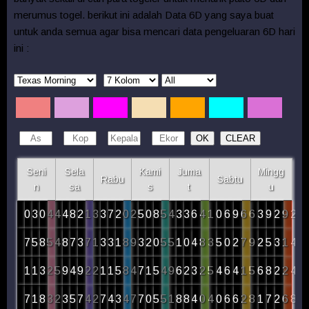
merumus togel. berikut ini adalah Data 6D yang saya buat
untuk anda semua agar bisa mencari data pengeluaran 6D hari
ini :
Seni
Sela
Kami
Juma
Mingg
Rabu
Sabtu
n
sa
s
t
u
0
3
0
4
4
4
8
2
1
3
3
7
2
0
2
5
0
8
5
4
3
3
6
4
1
0
6
9
6
6
3
9
2
9
2
7
5
8
5
4
8
7
3
7
1
3
3
1
8
9
3
2
0
5
5
1
0
4
8
3
5
0
2
7
9
2
5
3
1
4
1
1
3
2
5
9
4
9
2
2
1
1
5
8
4
7
1
5
4
9
6
2
3
2
5
4
6
4
1
5
6
8
2
2
4
7
1
8
3
2
3
5
7
4
2
7
4
3
4
7
7
0
5
5
1
8
8
4
0
4
0
6
6
2
8
1
7
2
6
8