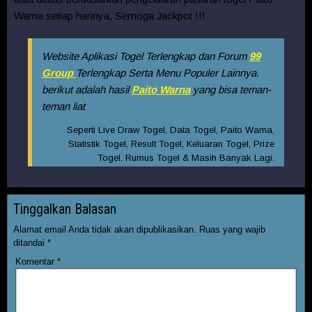
Warna setiap harinya, Semoga Jackpot !!!
Website Aplikasi Togel Terlengkap dan Forum
99
Group
Terlengkap Serta Menu Populer Lainnya.
berikut adalah hasil
Paito Warna
yang bisa teman-
teman liat
Seperti Live Draw Togel, Data Togel, Paito Warna,
Statistik Togel, Result Togel, Keluaran Togel, Prize
Togel, Rumus Togel & Masih Banyak Lagi.
Tinggalkan Balasan
Alamat email Anda tidak akan dipublikasikan.
Ruas yang wajib
ditandai
*
Komentar
*