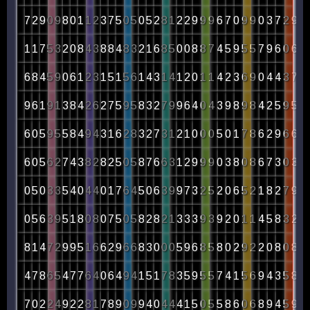
7
2
9
0
9
8
0
1
1
2
3
7
5
0
5
0
5
2
8
1
2
2
9
9
9
6
7
0
9
9
0
3
7
2
9
1
1
7
5
3
2
0
8
4
3
8
8
4
8
3
2
1
6
8
5
0
0
8
8
7
4
5
9
5
5
7
9
6
0
6
6
8
4
5
9
0
6
1
2
3
1
5
1
5
6
1
4
3
1
4
1
2
0
1
1
4
2
3
6
9
0
4
4
3
7
9
6
1
9
1
3
8
4
2
6
2
7
5
9
5
8
3
2
7
9
9
6
4
0
4
3
9
8
9
8
4
2
5
9
5
6
0
5
9
5
5
8
4
9
4
3
1
6
2
8
3
2
7
3
1
2
1
0
0
0
5
0
1
7
8
6
2
9
6
6
6
0
5
6
2
7
4
3
8
2
8
2
5
0
5
8
7
6
6
3
1
2
9
9
9
0
3
8
0
8
6
7
3
0
3
0
5
0
3
3
5
4
0
4
4
0
1
7
6
4
5
0
6
3
9
9
7
3
2
5
2
0
6
5
2
1
8
2
7
9
0
5
6
3
9
5
1
8
0
8
0
7
5
0
5
8
2
8
2
1
3
3
3
9
3
9
2
0
1
1
4
5
8
3
2
8
1
4
7
2
9
9
5
1
6
6
2
9
6
6
8
3
0
0
0
5
9
6
8
5
8
0
2
9
2
2
0
8
0
8
4
7
8
6
5
4
7
7
6
4
0
6
4
9
4
1
5
1
7
8
3
5
9
5
5
7
4
1
5
6
9
4
3
5
8
7
0
2
2
4
9
2
2
8
1
7
8
9
0
9
9
4
0
4
4
4
1
5
0
5
5
8
6
0
6
8
9
4
5
9