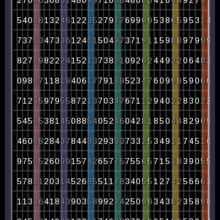
2
7
0
6
6
3
6
8
3
2
4
8
0
9
9
7
1
0
8
8
4
8
6
8
5
4
1
0
4
4
9
2
7
9
7
5
4
0
8
8
1
3
2
4
6
1
2
2
3
5
2
7
9
7
7
6
9
9
0
9
5
3
8
6
5
9
5
3
1
4
7
3
7
5
3
4
7
3
3
6
1
2
4
6
1
5
0
4
3
7
3
7
1
9
1
1
5
9
8
8
9
7
9
9
9
8
2
7
2
9
8
2
2
2
4
1
5
2
1
3
7
3
8
2
1
0
9
2
0
2
4
4
9
2
2
0
6
4
8
3
0
9
8
8
7
1
1
8
1
9
4
0
6
1
7
7
9
1
8
9
5
2
3
4
7
6
0
9
9
9
5
9
0
6
6
7
1
2
3
5
9
7
9
5
5
8
7
2
1
3
7
0
3
4
7
6
7
1
1
2
9
4
0
2
2
8
3
0
2
2
5
4
5
0
5
3
8
1
4
5
0
8
8
5
4
0
5
2
4
6
0
4
2
8
1
8
5
0
4
4
8
2
9
0
9
4
6
0
8
8
2
8
4
3
7
8
4
4
8
3
2
9
3
9
3
7
3
3
2
5
3
4
9
1
1
7
4
5
1
6
9
7
5
0
5
2
6
0
9
9
1
5
7
4
2
6
5
7
7
5
7
5
5
0
5
7
1
5
3
8
3
9
0
5
5
5
7
8
2
1
2
0
3
1
4
5
2
6
8
5
5
1
1
7
8
3
4
0
5
5
1
2
7
4
2
5
6
6
6
3
1
1
3
3
6
4
1
8
4
3
9
0
3
5
8
9
9
2
2
4
2
5
0
9
9
3
4
3
8
2
3
5
8
9
8