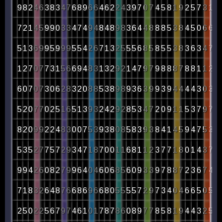
9
8
2
4
6
3
8
3
4
7
6
8
9
6
6
4
6
2
2
4
3
9
7
0
7
4
5
8
1
9
2
5
7
3
1
7
2
1
4
5
9
9
0
3
3
4
7
4
9
4
8
4
8
9
8
3
6
4
4
8
8
8
5
3
8
4
5
0
6
6
5
1
3
6
9
9
5
9
9
9
5
5
4
2
6
7
1
3
2
5
5
5
6
8
5
8
5
5
3
8
3
6
3
4
7
1
2
7
0
7
7
3
1
5
6
6
9
4
8
3
1
3
2
9
2
1
4
7
9
7
9
8
8
8
7
8
8
1
1
2
6
0
7
0
7
3
0
6
2
8
3
2
0
8
8
5
3
8
9
8
9
3
6
3
9
9
3
9
4
4
4
4
3
0
3
5
2
0
7
7
0
2
5
1
6
5
1
3
9
3
2
4
2
9
2
8
5
3
4
7
2
0
9
1
1
5
3
7
9
7
8
2
0
9
9
2
2
4
8
3
0
0
7
5
3
9
3
8
0
8
5
8
3
9
3
8
4
1
4
5
9
4
7
5
3
5
3
5
2
7
7
5
7
2
9
3
4
7
1
8
7
0
0
1
1
6
8
1
1
2
3
7
7
1
8
0
1
4
3
7
9
9
4
2
6
0
8
2
7
9
9
6
4
0
4
6
0
6
8
5
6
0
9
3
3
9
7
8
8
7
2
3
6
7
4
7
1
8
3
2
6
4
8
7
6
6
8
6
9
6
6
8
0
5
5
5
5
7
2
9
7
3
4
0
4
6
6
5
0
5
2
5
0
2
2
5
6
7
9
7
4
6
1
0
1
7
8
7
8
6
0
8
9
7
7
8
5
8
1
9
4
4
3
2
5