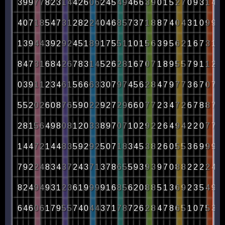
3
9
9
7
7
8
2
3
1
4
4
2
6
0
6
2
4
5
4
9
4
6
6
3
9
0
1
5
2
7
0
9
3
1
4
4
0
7
1
8
5
4
7
3
1
2
8
2
2
4
0
4
6
8
5
7
3
7
1
8
8
7
4
0
4
3
1
0
9
9
1
3
9
4
4
3
9
2
9
2
4
5
1
8
9
1
7
5
5
1
1
0
1
5
6
3
9
5
6
2
1
6
7
3
1
8
4
7
3
1
6
8
4
2
6
7
8
3
1
4
5
2
6
2
8
1
6
7
0
7
1
8
9
5
5
7
9
1
1
2
0
3
9
1
1
2
3
4
6
1
5
6
6
6
3
3
0
7
9
7
4
5
6
2
8
4
7
9
7
7
3
6
7
0
7
5
5
2
0
2
6
0
8
7
6
5
9
0
2
2
9
2
7
2
9
6
6
0
7
7
2
3
4
7
2
6
7
8
8
7
2
8
1
5
6
4
9
8
0
8
1
2
0
3
3
8
9
7
0
7
1
0
2
9
2
2
6
4
9
4
2
2
0
7
7
1
4
4
7
2
1
4
4
8
3
5
9
2
9
2
5
0
7
1
8
3
4
5
3
8
2
6
0
5
5
3
6
9
9
9
7
9
2
2
4
8
3
4
3
7
2
4
3
7
1
3
7
8
6
5
5
9
3
9
3
9
7
0
8
8
2
2
2
2
4
8
2
4
9
4
9
3
1
2
3
6
1
9
9
9
9
1
6
8
5
6
2
0
8
8
5
1
3
6
9
2
3
5
4
9
6
4
6
0
6
1
7
9
5
5
7
4
0
4
4
3
7
1
7
8
7
2
6
2
8
4
7
8
6
5
1
0
7
5
3