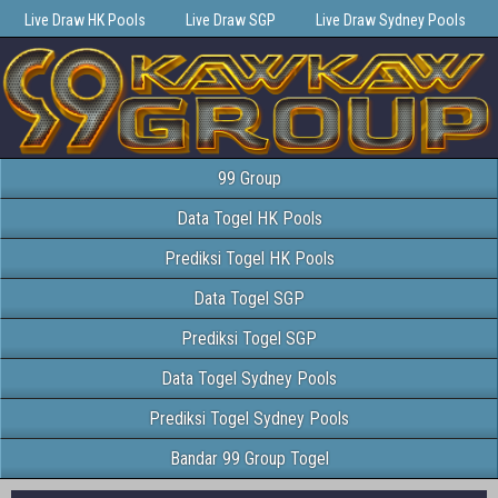
Live Draw HK Pools
Live Draw SGP
Live Draw Sydney Pools
99 Group
Data Togel HK Pools
Prediksi Togel HK Pools
Data Togel SGP
Prediksi Togel SGP
Data Togel Sydney Pools
Prediksi Togel Sydney Pools
Bandar 99 Group Togel