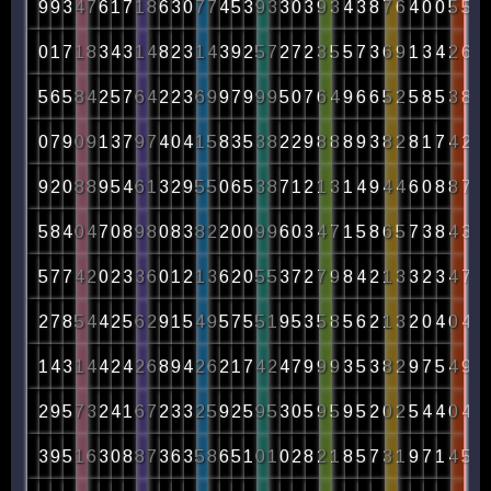
9
9
3
4
7
6
1
7
1
8
6
3
0
7
7
4
5
3
9
3
3
0
3
9
3
4
3
8
7
6
4
0
0
5
5
0
1
7
1
8
3
4
3
1
4
8
2
3
1
4
3
9
2
5
7
2
7
2
3
5
5
7
3
6
9
1
3
4
2
6
5
6
5
8
4
2
5
7
6
4
2
2
3
6
9
9
7
9
9
9
5
0
7
6
4
9
6
6
5
2
5
8
5
3
8
0
7
9
0
9
1
3
7
9
7
4
0
4
1
5
8
3
5
3
8
2
2
9
8
8
8
9
3
8
2
8
1
7
4
2
9
2
0
8
8
9
5
4
6
1
3
2
9
5
5
0
6
5
3
8
7
1
2
1
3
1
4
9
4
4
6
0
8
8
7
5
8
4
0
4
7
0
8
9
8
0
8
3
8
2
2
0
0
9
9
6
0
3
4
7
1
5
8
6
5
7
3
8
4
3
5
7
7
4
2
0
2
3
3
6
0
1
2
1
3
6
2
0
5
5
3
7
2
7
9
8
4
2
1
3
3
2
3
4
7
2
7
8
5
4
4
2
5
6
2
9
1
5
4
9
5
7
5
5
1
9
5
3
5
8
5
6
2
1
3
2
0
4
0
4
1
4
3
1
4
4
2
4
2
6
8
9
4
2
6
2
1
7
4
2
4
7
9
9
9
3
5
3
8
2
9
7
5
4
9
2
9
5
7
3
2
4
1
6
7
2
3
3
2
5
9
2
5
9
5
3
0
5
9
5
9
5
2
0
2
5
4
4
0
4
3
9
5
1
6
3
0
8
8
7
3
6
3
5
8
6
5
1
0
1
0
2
8
2
1
8
5
7
3
1
9
7
1
4
5