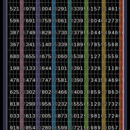
5
2
1
3
4
9
7
8
2
1
0
0
4
4
8
2
9
1
7
8
3
3
9
5
5
1
5
7
3
1
4
6
1
9
1
5
9
6
1
7
6
9
1
8
9
7
5
9
9
9
0
6
1
7
8
2
3
9
2
2
0
0
4
0
4
2
7
3
9
3
3
8
7
8
6
7
4
9
0
9
8
2
8
6
5
7
3
0
2
2
3
7
9
5
5
0
4
4
9
4
9
4
6
9
6
3
6
7
3
1
3
4
1
4
5
1
4
0
5
5
3
3
9
4
4
1
8
9
0
9
7
8
5
9
5
5
6
8
3
2
6
8
0
9
9
6
5
5
8
4
6
7
5
6
2
0
6
0
6
6
5
3
8
8
7
1
2
7
1
8
5
5
9
2
2
1
9
8
0
8
1
3
3
9
3
6
4
4
7
2
1
0
1
7
8
3
9
1
1
2
3
2
6
1
7
1
1
8
0
8
4
7
6
9
6
4
7
4
8
3
7
4
7
9
7
5
8
1
7
8
3
9
0
7
7
3
4
3
5
8
4
6
9
0
9
6
2
5
7
3
3
0
2
5
7
8
0
2
6
8
4
6
6
2
8
4
0
6
2
8
8
5
9
7
7
8
6
3
6
9
8
1
8
8
7
2
9
0
9
9
9
5
6
3
9
2
3
2
4
6
5
5
5
0
5
1
2
0
2
2
7
3
2
8
1
0
3
3
0
3
6
1
3
8
2
0
0
5
1
6
8
7
3
2
5
0
1
2
9
2
9
8
1
0
1
7
2
4
6
1
9
1
6
6
3
8
5
4
8
3
2
8
0
6
6
5
9
9
3
3
7
2
1
5
6
9
8
9
3
3
0
5
7
3
1