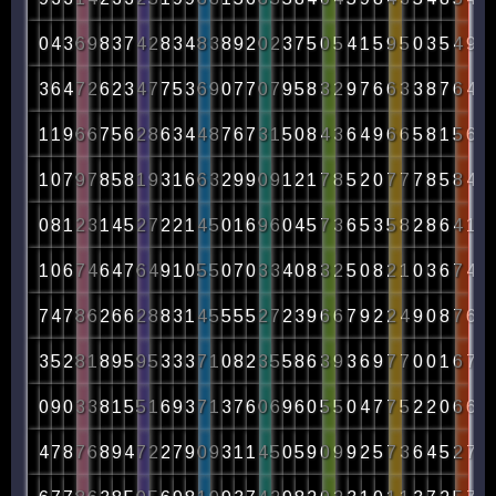
0
4
3
6
9
8
3
7
4
2
8
3
4
8
3
8
9
2
0
2
3
7
5
0
5
4
1
5
9
5
0
3
5
4
9
3
6
4
7
2
6
2
3
4
7
7
5
3
6
9
0
7
7
0
7
9
5
8
3
2
9
7
6
6
3
3
8
7
6
4
1
1
9
6
6
7
5
6
2
8
6
3
4
4
8
7
6
7
3
1
5
0
8
4
3
6
4
9
6
6
5
8
1
5
6
1
0
7
9
7
8
5
8
1
9
3
1
6
6
3
2
9
9
0
9
1
2
1
7
8
5
2
0
7
7
7
8
5
8
4
0
8
1
2
3
1
4
5
2
7
2
2
1
4
5
0
1
6
9
6
0
4
5
7
3
6
5
3
5
8
2
8
6
4
1
1
0
6
7
4
6
4
7
6
4
9
1
0
5
5
0
7
0
3
3
4
0
8
3
2
5
0
8
2
1
0
3
6
7
4
7
4
7
8
6
2
6
6
2
8
8
3
1
4
5
5
5
5
2
7
2
3
9
6
6
7
9
2
2
4
9
0
8
7
6
3
5
2
8
1
8
9
5
9
5
3
3
3
7
1
0
8
2
3
5
5
8
6
3
9
3
6
9
7
7
0
0
1
6
7
0
9
0
3
3
8
1
5
5
1
6
9
3
7
1
3
7
6
0
6
9
6
0
5
5
0
4
7
7
5
2
2
0
6
6
4
7
8
7
6
8
9
4
7
2
2
7
9
0
9
3
1
1
4
5
0
5
9
0
9
9
2
5
7
3
6
4
5
2
7