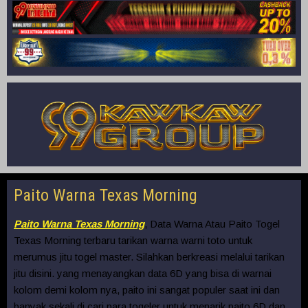
Paito Warna Texas Morning
Paito Warna Texas Morning
, Data Warna Atau Paito Togel
Texas Morning terbaru tarikan warna warni toto untuk
merumus jitu togel master. Silahkan berkreasi melalui tarikan
jitu disini. yang menayangkan data 6D yang bisa di warnai
kolom demi kolom nya, paito ini sangat populer saat ini dan
banyak sekali di cari para togeler untuk menarik paito 6D dan