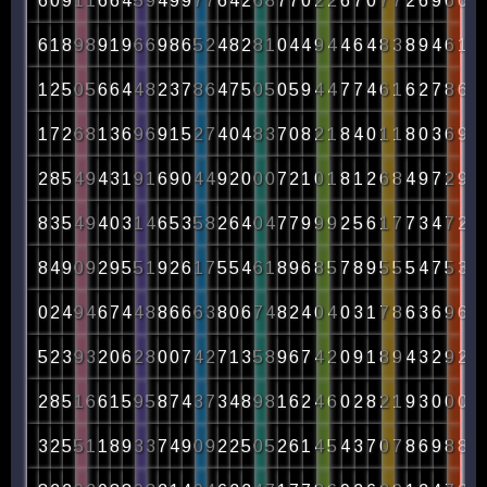
6
0
9
1
1
6
6
4
5
9
4
9
9
7
7
6
4
2
6
8
7
7
0
2
2
6
7
0
7
7
2
6
9
6
6
6
1
8
9
8
9
1
9
6
6
9
8
6
5
2
4
8
2
8
1
0
4
4
9
4
4
6
4
8
3
8
9
4
6
1
1
2
5
0
5
6
6
4
4
8
2
3
7
8
6
4
7
5
0
5
0
5
9
4
4
7
7
4
6
1
6
2
7
8
6
1
7
2
6
8
1
3
6
9
6
9
1
5
2
7
4
0
4
8
3
7
0
8
2
1
8
4
0
1
1
8
0
3
6
9
2
8
5
4
9
4
3
1
9
1
6
9
0
4
4
9
2
0
0
0
7
2
1
0
1
8
1
2
6
8
4
9
7
2
9
8
3
5
4
9
4
0
3
1
4
6
5
3
5
8
2
6
4
0
4
7
7
9
9
9
2
5
6
1
7
7
3
4
7
2
8
4
9
0
9
2
9
5
5
1
9
2
6
1
7
5
5
4
6
1
8
9
6
8
5
7
8
9
5
5
5
4
7
5
3
0
2
4
9
4
6
7
4
4
8
8
6
6
6
3
8
0
6
7
4
8
2
4
0
4
0
3
1
7
8
6
3
6
9
6
5
2
3
9
3
2
0
6
2
8
0
0
7
4
2
7
1
3
5
8
9
6
7
4
2
0
9
1
8
9
4
3
2
9
2
2
8
5
1
6
6
1
5
9
5
8
7
4
3
7
3
4
8
9
8
1
6
2
4
6
0
2
8
2
1
9
3
0
0
0
3
2
5
5
1
1
8
9
3
3
7
4
9
0
9
2
2
5
0
5
2
6
1
4
5
4
3
7
0
7
8
6
9
8
8