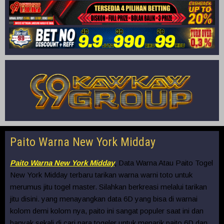
Paito Warna New York Midday
Paito Warna New York Midday
, Data Warna Atau Paito Togel
New York Midday terbaru tarikan warna warni toto untuk
merumus jitu togel master. Silahkan berkreasi melalui tarikan
jitu disini. yang menayangkan data 6D yang bisa di warnai
kolom demi kolom nya, paito ini sangat populer saat ini dan
banyak sekali di cari para togeler untuk menarik paito 6D dan