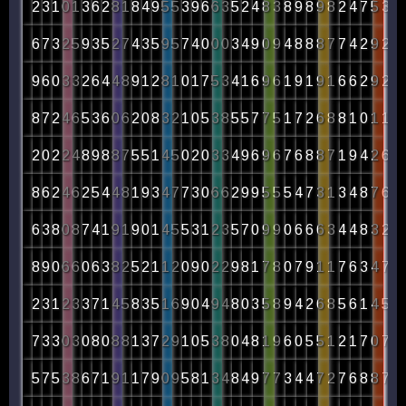
2
3
1
0
1
3
6
2
8
1
8
4
9
5
5
3
9
6
6
3
5
2
4
8
3
8
9
8
9
8
2
4
7
5
3
6
7
3
2
5
9
3
5
2
7
4
3
5
9
5
7
4
0
0
0
3
4
9
0
9
4
8
8
8
7
7
4
2
9
2
9
6
0
3
3
2
6
4
4
8
9
1
2
8
1
0
1
7
5
3
4
1
6
9
6
1
9
1
9
1
6
6
2
9
2
8
7
2
4
6
5
3
6
0
6
2
0
8
3
2
1
0
5
3
8
5
5
7
7
5
1
7
2
6
8
8
1
0
1
1
2
0
2
2
4
8
9
8
8
7
5
5
1
4
5
0
2
0
3
3
4
9
6
9
6
7
6
8
8
7
1
9
4
2
6
8
6
2
4
6
2
5
4
4
8
1
9
3
4
7
7
3
0
6
6
2
9
9
5
5
5
4
7
3
1
3
4
8
7
6
6
3
8
0
8
7
4
1
9
1
9
0
1
4
5
5
3
1
2
3
5
7
0
9
9
0
6
6
6
3
4
4
8
3
2
8
9
0
6
6
0
6
3
8
2
5
2
1
1
2
0
9
0
2
2
9
8
1
7
8
0
7
9
1
1
7
6
3
4
7
2
3
1
2
3
3
7
1
4
5
8
3
5
1
6
9
0
4
9
4
8
0
3
5
8
9
4
2
6
8
5
6
1
4
5
7
3
3
0
3
0
8
0
8
8
1
3
7
2
9
1
0
5
3
8
0
4
8
1
9
6
0
5
5
1
2
1
7
0
7
5
7
5
3
8
6
7
1
9
1
1
7
9
0
9
5
8
1
3
4
8
4
9
7
7
3
4
4
7
2
7
6
8
8
7