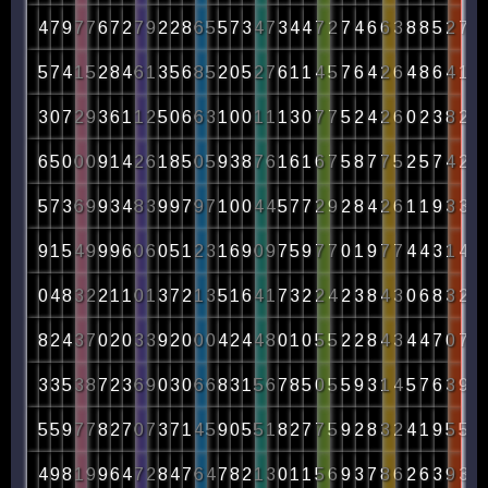
4
7
9
7
7
6
7
2
7
9
2
2
8
6
5
5
7
3
4
7
3
4
4
7
2
7
4
6
6
3
8
8
5
2
7
5
7
4
1
5
2
8
4
6
1
3
5
6
8
5
2
0
5
2
7
6
1
1
4
5
7
6
4
2
6
4
8
6
4
1
3
0
7
2
9
3
6
1
1
2
5
0
6
6
3
1
0
0
1
1
1
3
0
7
7
5
2
4
2
6
0
2
3
8
2
6
5
0
0
0
9
1
4
2
6
1
8
5
0
5
9
3
8
7
6
1
6
1
6
7
5
8
7
7
5
2
5
7
4
2
5
7
3
6
9
9
3
4
8
3
9
9
7
9
7
1
0
0
4
4
5
7
7
2
9
2
8
4
2
6
1
1
9
3
3
9
1
5
4
9
9
9
6
0
6
0
5
1
2
3
1
6
9
0
9
7
5
9
7
7
0
1
9
7
7
4
4
3
1
4
0
4
8
3
2
2
1
1
0
1
3
7
2
1
3
5
1
6
4
1
7
3
2
2
4
2
3
8
4
3
0
6
8
3
2
8
2
4
3
7
0
2
0
3
3
9
2
0
0
0
4
2
4
4
8
0
1
0
5
5
2
2
8
4
3
4
4
7
0
7
3
3
5
3
8
7
2
3
6
9
0
3
0
6
6
8
3
1
5
6
7
8
5
0
5
5
9
3
1
4
5
7
6
3
9
5
5
9
7
7
8
2
7
0
7
3
7
1
4
5
9
0
5
5
1
8
2
7
7
5
9
2
8
3
2
4
1
9
5
5
4
9
8
1
9
9
6
4
7
2
8
4
7
6
4
7
8
2
1
3
0
1
1
5
6
9
3
7
8
6
2
6
3
9
3