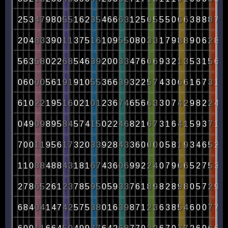
2
5
3
4
7
9
8
0
5
5
1
6
2
3
5
4
6
6
6
3
1
2
5
0
5
5
5
0
6
6
3
8
8
8
7
2
0
4
8
3
3
9
0
1
1
3
7
5
1
6
1
0
9
5
5
0
8
0
3
3
1
7
9
8
8
9
0
6
2
8
5
6
3
5
8
0
2
2
6
8
5
4
6
3
9
2
0
0
3
3
4
7
6
0
6
9
3
2
1
3
5
3
1
5
6
0
6
0
0
0
5
6
1
9
1
9
1
0
5
5
3
6
6
3
9
3
2
2
5
7
4
3
0
6
6
1
6
7
3
1
6
1
0
2
2
1
9
5
1
6
0
2
1
0
1
2
3
6
7
4
6
5
6
6
3
3
0
7
4
2
9
8
2
2
4
0
4
9
0
9
8
9
5
8
4
5
7
4
1
5
0
2
2
4
6
8
2
1
6
7
3
1
6
4
1
5
9
3
7
1
7
0
0
1
1
9
5
6
1
7
3
2
0
3
3
9
2
8
4
3
3
6
0
0
0
0
5
8
1
9
3
4
6
5
2
1
1
0
8
8
4
8
8
4
3
1
8
1
6
7
4
3
6
0
6
9
9
2
2
4
0
7
9
6
6
5
2
7
5
3
2
7
8
6
5
2
6
1
2
3
7
8
5
9
5
0
5
9
3
3
7
6
1
8
9
8
2
8
9
8
0
5
7
2
9
6
8
4
0
4
1
4
7
4
2
5
7
5
3
8
0
1
6
3
9
8
7
1
2
3
6
3
8
5
4
6
0
0
7
7