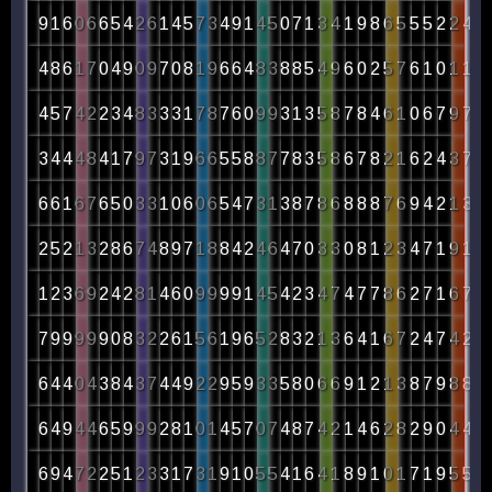
9
1
6
0
6
6
5
4
2
6
1
4
5
7
3
4
9
1
4
5
0
7
1
3
4
1
9
8
6
5
5
5
2
2
4
4
8
6
1
7
0
4
9
0
9
7
0
8
1
9
6
6
4
8
3
8
8
5
4
9
6
0
2
5
7
6
1
0
1
1
4
5
7
4
2
2
3
4
8
3
3
3
1
7
8
7
6
0
9
9
3
1
3
5
8
7
8
4
6
1
0
6
7
9
7
3
4
4
4
8
4
1
7
9
7
3
1
9
6
6
5
5
8
8
7
7
8
3
5
8
6
7
8
2
1
6
2
4
3
7
6
6
1
6
7
6
5
0
3
3
1
0
6
0
6
5
4
7
3
1
3
8
7
8
6
8
8
8
7
6
9
4
2
1
3
2
5
2
1
3
2
8
6
7
4
8
9
7
1
8
8
4
2
4
6
4
7
0
3
3
0
8
1
2
3
4
7
1
9
1
1
2
3
6
9
2
4
2
8
1
4
6
0
9
9
9
9
1
4
5
4
2
3
4
7
4
7
7
8
6
2
7
1
6
7
7
9
9
9
9
9
0
8
3
2
2
6
1
5
6
1
9
6
5
2
8
3
2
1
3
6
4
1
6
7
2
4
7
4
2
6
4
4
0
4
3
8
4
3
7
4
4
9
2
2
9
5
9
3
3
5
8
0
6
6
9
1
2
1
3
8
7
9
8
8
6
4
9
4
4
6
5
9
9
9
2
8
1
0
1
4
5
7
0
7
4
8
7
4
2
1
4
6
2
8
2
9
0
4
4
6
9
4
7
2
2
5
1
2
3
3
1
7
3
1
9
1
0
5
5
4
1
6
4
1
8
9
1
0
1
7
1
9
5
5