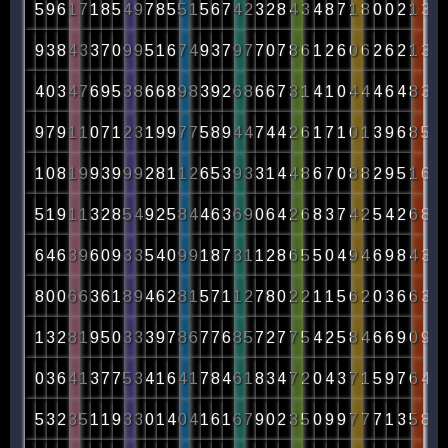
5
9
6
1
7
1
8
5
4
9
7
8
5
5
1
5
6
7
4
2
3
2
8
4
3
4
8
7
1
8
0
0
2
1
3
9
3
8
4
3
3
7
0
9
9
5
1
6
7
4
9
3
7
9
7
7
0
7
8
6
1
2
6
0
6
2
6
2
1
3
4
0
3
4
7
6
9
5
3
8
6
6
8
9
8
3
9
2
6
8
6
6
7
3
1
4
1
0
4
4
4
6
4
8
3
9
7
9
1
1
0
7
1
2
3
1
9
9
7
7
5
8
9
4
4
7
4
4
2
6
1
7
1
0
1
3
9
6
8
5
1
0
8
1
9
9
3
9
9
9
2
8
1
1
2
6
5
3
9
3
3
1
4
4
8
6
7
0
8
8
2
9
5
1
6
5
1
9
1
1
3
2
8
5
4
9
2
5
8
4
4
6
3
6
9
0
6
4
2
6
8
3
7
4
2
5
4
2
6
8
6
4
6
3
9
6
0
9
3
3
5
4
0
9
9
1
8
7
3
1
1
2
8
6
5
5
0
4
9
4
6
9
8
4
3
8
0
0
6
6
3
6
1
8
9
4
6
2
8
1
5
7
1
1
2
7
8
0
2
2
1
1
5
6
2
0
3
6
6
3
1
3
2
8
1
9
5
0
3
3
3
9
7
8
6
7
7
6
8
5
7
2
7
7
5
4
2
5
8
4
6
6
9
0
9
0
3
6
4
1
3
7
7
5
3
4
1
6
4
1
7
8
4
6
1
8
3
4
7
2
0
4
3
7
1
5
9
7
6
4
5
3
2
3
5
1
1
9
3
3
0
1
4
0
4
1
6
1
6
7
9
0
2
3
5
0
9
9
7
7
7
1
3
5
8