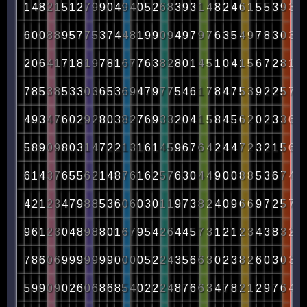
1
4
8
2
1
5
1
2
7
9
9
0
4
9
4
0
5
2
6
8
3
9
3
1
4
8
2
4
6
1
5
5
3
9
3
6
0
0
8
8
9
5
7
7
5
3
7
4
4
8
1
9
9
0
9
4
9
7
9
7
6
3
5
4
9
7
8
3
0
3
2
0
6
4
1
7
1
8
1
9
7
8
1
6
7
7
6
3
8
2
8
0
1
4
5
1
0
4
1
5
6
7
2
8
1
7
8
5
3
8
5
3
3
0
3
6
5
3
6
9
4
7
9
7
7
5
4
6
1
7
8
4
7
5
3
9
2
2
5
7
4
9
3
4
7
6
0
2
9
2
8
0
3
8
2
7
6
9
3
3
2
0
4
1
5
8
4
5
6
2
0
2
3
3
6
5
8
9
0
9
8
0
3
1
4
7
2
2
1
3
1
6
1
4
5
9
6
7
6
4
2
4
4
7
2
3
2
1
5
6
6
1
4
3
7
6
5
5
6
2
1
4
8
7
6
1
6
2
5
7
6
3
0
4
4
9
0
0
8
8
5
3
6
7
4
4
2
1
2
3
4
7
9
8
8
5
3
6
0
6
0
3
0
1
1
9
7
3
8
2
4
0
9
6
6
9
7
2
5
7
9
6
1
2
3
0
4
8
9
8
8
0
1
6
7
9
5
4
2
6
4
4
5
7
3
1
2
1
2
3
4
3
8
3
2
7
8
6
0
6
9
9
9
9
9
9
9
0
0
0
0
5
2
2
4
3
5
6
6
3
0
2
3
8
2
6
0
3
0
3
5
9
9
0
9
0
2
6
0
6
8
6
8
5
4
0
2
2
2
4
8
7
6
6
3
4
7
8
2
1
2
9
7
6
4