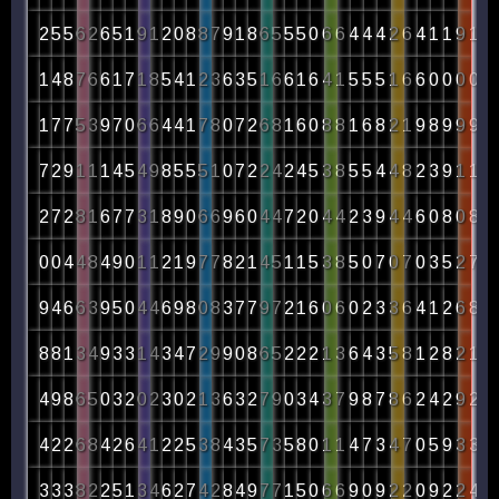
2
5
5
6
2
6
5
1
9
1
2
0
8
8
7
9
1
8
6
5
5
5
0
6
6
4
4
4
2
6
4
1
1
9
1
1
4
8
7
6
6
1
7
1
8
5
4
1
2
3
6
3
5
1
6
6
1
6
4
1
5
5
5
1
6
6
0
0
0
0
1
7
7
5
3
9
7
0
6
6
4
4
1
7
8
0
7
2
6
8
1
6
0
8
8
1
6
8
2
1
9
8
9
9
9
7
2
9
1
1
1
4
5
4
9
8
5
5
5
1
0
7
2
2
4
2
4
5
3
8
5
5
4
4
8
2
3
9
1
1
2
7
2
8
1
6
7
7
3
1
8
9
0
6
6
9
6
0
4
4
7
2
0
4
4
2
3
9
4
4
6
0
8
0
8
0
0
4
4
8
4
9
0
1
1
2
1
9
7
7
8
2
1
4
5
1
1
5
3
8
5
0
7
0
7
0
3
5
2
7
9
4
6
6
3
9
5
0
4
4
6
9
8
0
8
3
7
7
9
7
2
1
6
0
6
0
2
3
3
6
4
1
2
6
8
8
8
1
3
4
9
3
3
1
4
3
4
7
2
9
9
0
8
6
5
2
2
2
1
3
6
4
3
5
8
1
2
8
2
1
4
9
8
6
5
0
3
2
0
2
3
0
2
1
3
6
3
2
7
9
0
3
4
3
7
9
8
7
8
6
2
4
2
9
2
4
2
2
6
8
4
2
6
4
1
2
2
5
3
8
4
3
5
7
3
5
8
0
1
1
4
7
3
4
7
0
5
9
3
3
3
3
3
8
2
2
5
1
3
4
6
2
7
4
2
8
4
9
7
7
1
5
0
6
6
9
0
9
2
2
0
9
2
2
4