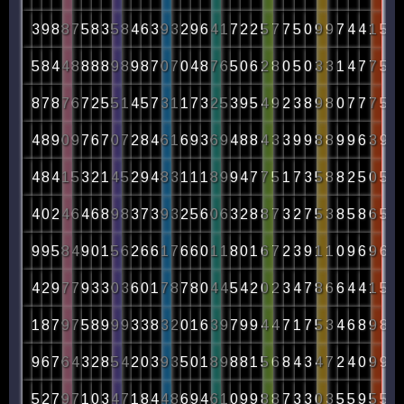
3
9
8
8
7
5
8
3
5
8
4
6
3
9
3
2
9
6
4
1
7
2
2
5
7
7
5
0
9
9
7
4
4
1
5
5
8
4
4
8
8
8
8
9
8
9
8
7
0
7
0
4
8
7
6
5
0
6
2
8
0
5
0
3
3
1
4
7
7
5
8
7
8
7
6
7
2
5
5
1
4
5
7
3
1
1
7
3
2
5
3
9
5
4
9
2
3
8
9
8
0
7
7
7
5
4
8
9
0
9
7
6
7
0
7
2
8
4
6
1
6
9
3
6
9
4
8
8
4
3
3
9
9
8
8
9
9
6
3
9
4
8
4
1
5
3
2
1
4
5
2
9
4
8
3
1
1
1
8
9
9
4
7
7
5
1
7
3
5
8
8
2
5
0
5
4
0
2
4
6
4
6
8
9
8
3
7
3
9
3
2
5
6
0
6
3
2
8
8
7
3
2
7
5
3
8
5
8
6
5
9
9
5
8
4
9
0
1
5
6
2
6
6
1
7
6
6
0
1
1
8
0
1
6
7
2
3
9
1
1
0
9
6
9
6
4
2
9
7
7
9
3
3
0
3
6
0
1
7
8
7
8
0
4
4
5
4
2
0
2
3
4
7
8
6
6
4
4
1
5
1
8
7
9
7
5
8
9
9
9
3
3
8
3
2
0
1
6
3
9
7
9
9
4
4
7
1
7
5
3
4
6
8
9
8
9
6
7
6
4
3
2
8
5
4
2
0
3
9
3
5
0
1
8
9
8
8
1
5
6
8
4
3
4
7
2
4
0
9
9
5
2
7
9
7
1
0
3
4
7
1
8
4
4
8
6
9
4
6
1
0
9
9
8
8
7
3
3
0
3
5
5
9
5
5