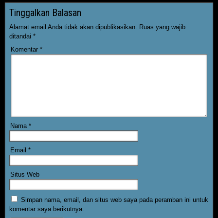
Tinggalkan Balasan
Alamat email Anda tidak akan dipublikasikan.
Ruas yang wajib
ditandai
*
Komentar
*
Nama
*
Email
*
Situs Web
Simpan nama, email, dan situs web saya pada peramban ini untuk
komentar saya berikutnya.