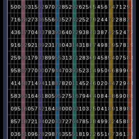
5
0
0
0
0
3
1
5
6
2
9
7
0
2
2
8
5
2
9
2
6
2
5
0
5
4
5
6
7
4
7
1
2
9
2
7
1
6
2
8
2
7
3
3
6
5
5
6
6
3
5
2
7
4
2
2
5
2
7
9
2
4
4
7
2
2
8
8
2
1
4
3
6
1
7
7
0
4
8
3
7
8
3
9
3
6
4
0
2
2
9
3
8
4
3
3
8
7
4
2
5
2
4
7
2
9
1
6
5
2
9
2
1
8
9
2
3
1
7
8
0
4
3
1
4
3
1
8
8
7
4
9
8
1
9
5
7
8
1
9
2
5
9
0
9
1
7
9
3
3
8
9
9
5
5
3
1
3
7
1
2
8
3
6
9
4
5
8
5
4
0
7
5
8
4
9
5
8
8
7
7
7
0
0
0
0
7
9
4
4
7
0
3
9
3
5
2
3
1
4
9
5
0
6
6
8
9
9
6
6
4
1
4
4
8
7
1
4
9
4
1
1
8
8
7
8
2
0
1
1
4
5
2
4
6
0
2
0
4
4
7
2
9
4
4
5
8
3
9
3
1
6
4
6
1
8
0
5
9
5
2
7
5
1
6
7
9
4
0
4
0
8
4
4
8
6
9
0
8
8
0
9
5
1
6
0
5
7
4
2
1
6
4
4
8
0
0
0
3
3
1
0
3
2
5
0
4
1
8
9
1
8
9
8
8
8
5
7
1
8
7
2
1
3
4
0
2
0
3
3
7
2
7
6
4
7
8
5
3
8
4
9
9
2
2
4
5
8
8
7
0
3
6
4
1
0
9
6
2
8
2
9
8
7
6
3
5
5
5
1
8
1
9
2
2
6
5
1
6
7
3
6
1
3
4