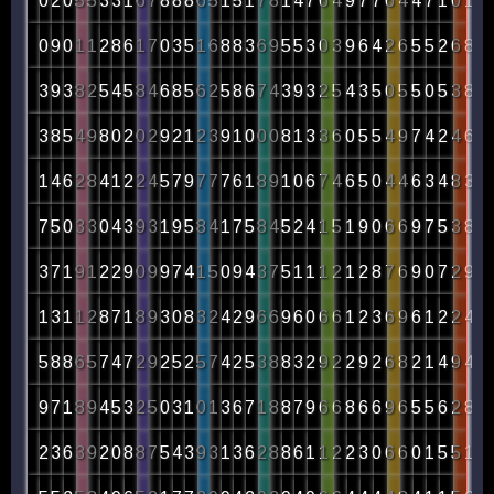
0
2
0
5
5
3
3
1
6
7
8
8
8
6
5
1
5
1
7
8
1
4
7
6
4
9
7
7
6
4
4
7
1
0
1
0
9
0
1
1
2
8
6
1
7
0
3
5
1
6
8
8
3
6
9
5
5
3
0
3
9
6
4
2
6
5
5
2
6
8
3
9
3
8
2
5
4
5
8
4
6
8
5
6
2
5
8
6
7
4
3
9
3
2
5
4
3
5
0
5
5
0
5
3
8
3
8
5
4
9
8
0
2
0
2
9
2
1
2
3
9
1
0
0
0
8
1
3
3
6
0
5
5
4
9
7
4
2
4
6
1
4
6
2
8
4
1
2
2
4
5
7
9
7
7
7
6
1
8
9
1
0
6
7
4
6
5
0
4
4
6
3
4
8
3
7
5
0
3
3
0
4
3
9
3
1
9
5
8
4
1
7
5
8
4
5
2
4
1
5
1
9
0
6
6
9
7
5
3
8
3
7
1
9
1
2
2
9
0
9
9
7
4
1
5
0
9
4
3
7
5
1
1
1
2
1
2
8
7
6
9
0
7
2
9
1
3
1
1
2
8
7
1
8
9
3
0
8
3
2
4
2
9
6
6
9
6
0
6
6
1
2
3
6
9
6
1
2
2
4
5
8
8
6
5
7
4
7
2
9
2
5
2
5
7
4
2
5
3
8
8
3
2
9
2
2
9
2
6
8
2
1
4
9
4
9
7
1
8
9
4
5
3
2
5
0
3
1
0
1
3
6
7
1
8
8
7
9
6
6
8
6
6
9
6
5
5
6
2
8
2
3
6
3
9
2
0
8
8
7
5
4
3
9
3
1
3
6
2
8
8
6
1
1
2
2
3
0
6
6
0
1
5
5
1