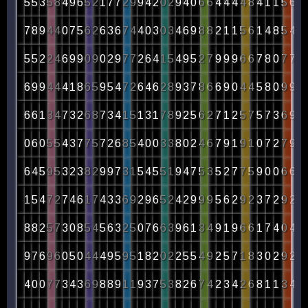
5
5
3
5
8
4
9
6
5
2
1
7
7
2
9
9
4
2
0
2
9
4
0
6
6
4
4
4
4
8
4
1
1
5
6
7
8
9
4
4
0
7
5
6
2
6
3
6
7
4
4
0
3
0
3
4
6
9
8
8
2
1
1
5
6
1
4
8
5
4
5
5
2
2
4
6
9
9
0
9
0
2
9
7
7
2
6
4
1
5
4
9
5
2
7
9
9
9
6
6
7
8
0
7
7
6
9
9
4
4
4
1
8
6
5
9
5
4
7
2
6
4
6
2
8
9
3
7
8
6
6
9
0
4
4
5
8
0
9
9
6
6
1
3
4
7
3
2
6
8
7
3
4
1
5
1
3
1
7
8
9
2
5
6
2
7
1
2
5
7
5
7
3
6
9
0
6
0
5
5
4
3
7
7
5
7
2
6
8
5
4
0
0
3
3
8
0
2
4
6
7
9
1
9
1
0
7
2
7
9
6
4
5
9
5
3
2
3
8
2
9
9
7
3
1
5
4
5
5
1
9
4
7
5
3
5
2
7
7
5
9
0
0
6
6
1
5
4
7
2
7
4
6
1
7
4
3
3
6
9
2
9
6
5
2
4
2
9
9
9
5
6
2
9
2
3
7
2
9
2
8
8
2
5
7
3
0
8
5
4
5
6
3
2
5
0
7
6
6
3
9
6
1
3
4
9
1
9
6
6
1
7
4
0
4
9
7
6
9
6
0
5
0
4
4
4
9
5
9
5
1
8
2
0
2
2
5
5
4
9
2
5
7
1
8
3
0
2
9
2
4
0
0
7
7
3
4
3
6
9
8
8
9
1
1
9
3
7
5
3
8
2
6
7
4
2
3
4
2
6
8
1
1
3
4