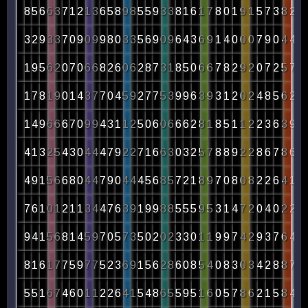
8
5
6
6
3
7
1
2
1
3
6
5
8
9
8
5
5
9
3
3
8
1
6
1
7
8
0
1
9
1
5
7
3
8
2
3
2
9
3
3
7
0
9
0
9
9
8
0
3
3
5
6
9
0
9
6
4
3
6
9
1
4
0
0
0
7
9
0
4
4
1
9
5
6
2
0
7
0
6
6
8
2
6
0
6
2
8
7
3
1
8
5
0
6
6
7
8
2
9
2
0
7
2
5
7
1
7
8
1
9
0
1
4
3
7
7
0
4
5
9
2
7
7
5
3
9
9
6
3
9
3
1
2
0
2
4
8
5
6
2
1
4
9
6
6
6
7
0
9
9
4
3
1
1
2
5
0
6
0
6
6
6
2
8
1
8
5
1
1
2
2
3
6
3
9
4
1
3
2
5
4
3
0
4
4
4
7
9
2
2
7
1
6
6
3
0
3
2
5
7
8
8
9
2
2
8
6
7
8
6
4
9
1
5
6
6
8
0
4
4
7
9
0
4
4
4
5
6
8
5
7
2
1
8
9
7
0
8
0
8
2
2
6
4
1
7
6
1
0
1
2
1
1
3
4
4
7
6
3
9
1
9
9
8
8
5
5
5
9
5
3
1
4
7
2
0
4
0
2
2
9
4
1
5
6
8
1
4
5
9
7
0
5
7
3
5
0
2
0
2
3
3
0
1
1
9
9
7
4
2
9
3
7
6
4
8
1
6
1
7
7
5
9
7
7
5
2
3
6
9
1
5
6
2
8
6
0
8
5
4
0
8
3
0
3
4
2
8
8
7
5
5
1
6
7
4
6
0
1
1
2
2
6
4
1
5
4
8
6
5
5
9
5
1
6
0
5
7
8
6
2
1
5
8
4