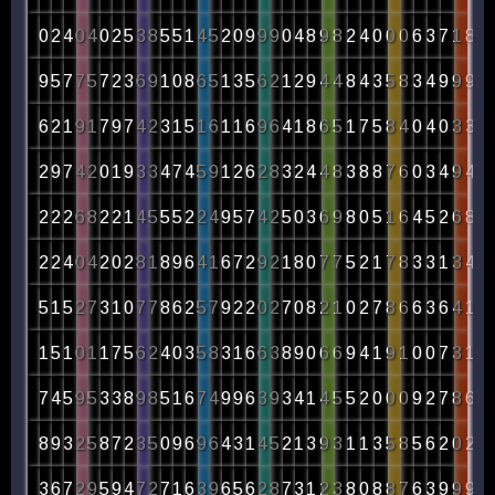
0
2
4
0
4
0
2
5
3
8
5
5
1
4
5
2
0
9
9
9
0
4
8
9
8
2
4
0
0
0
6
3
7
1
8
9
5
7
7
5
7
2
3
6
9
1
0
8
6
5
1
3
5
6
2
1
2
9
4
4
8
4
3
5
8
3
4
9
9
9
6
2
1
9
1
7
9
7
4
2
3
1
5
1
6
1
1
6
9
6
4
1
8
6
5
1
7
5
8
4
0
4
0
3
3
2
9
7
4
2
0
1
9
3
3
4
7
4
5
9
1
2
6
2
8
3
2
4
4
8
3
8
8
7
6
0
3
4
9
4
2
2
2
6
8
2
2
1
4
5
5
5
2
2
4
9
5
7
4
2
5
0
3
6
9
8
0
5
1
6
4
5
2
6
8
2
2
4
0
4
2
0
2
8
1
8
9
6
4
1
6
7
2
9
2
1
8
0
7
7
5
2
1
7
8
3
3
1
3
4
5
1
5
2
7
3
1
0
7
7
8
6
2
5
7
9
2
2
0
2
7
0
8
2
1
0
2
7
8
6
6
3
6
4
1
1
5
1
0
1
1
7
5
6
2
4
0
3
5
8
3
1
6
6
3
8
9
0
6
6
9
4
1
9
1
0
0
7
3
1
7
4
5
9
5
3
3
8
9
8
5
1
6
7
4
9
9
6
3
9
3
4
1
4
5
5
2
0
0
0
9
2
7
8
6
8
9
3
2
5
8
7
2
3
5
0
9
6
9
6
4
3
1
4
5
2
1
3
9
3
1
1
3
5
8
5
6
2
0
2
3
6
7
2
9
5
9
4
7
2
7
1
6
3
9
6
5
6
2
8
7
3
1
2
3
8
0
8
8
7
6
3
9
9
9