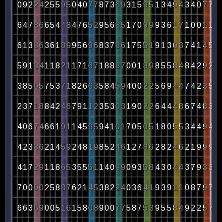
0
9
2
2
4
2
5
5
9
5
0
4
0
7
7
8
7
3
6
9
3
1
5
9
5
1
3
4
9
4
3
4
0
7
7
6
4
7
8
6
6
5
4
4
8
4
7
6
5
2
9
5
6
8
5
1
7
0
9
9
9
3
6
1
7
1
0
0
1
1
6
1
3
3
6
3
6
1
8
9
9
5
6
9
6
8
3
7
8
6
1
7
5
5
1
9
1
3
0
3
7
4
1
4
5
5
9
1
3
4
1
1
8
2
1
1
7
1
6
7
1
8
8
8
7
0
0
1
8
9
8
5
5
8
4
8
4
2
9
2
3
8
5
0
5
7
5
3
7
1
8
2
6
6
3
5
8
4
5
9
4
0
0
2
2
5
6
9
4
4
7
4
2
3
5
2
3
7
1
8
8
4
2
4
6
7
9
1
1
2
3
5
3
0
3
1
9
0
2
2
6
4
4
4
8
6
7
4
8
3
4
0
6
7
4
6
6
1
9
1
1
4
5
9
5
9
4
1
0
1
7
0
5
0
5
1
8
0
5
5
3
4
4
9
4
4
2
3
3
6
2
1
4
5
9
2
4
8
1
9
8
5
2
4
6
1
2
7
8
6
2
8
2
4
6
2
1
9
9
9
4
1
7
2
9
1
1
8
6
5
3
5
5
5
1
1
4
0
9
9
0
9
3
5
8
4
3
0
4
4
3
7
9
3
3
7
0
0
0
0
2
5
8
8
7
6
2
1
4
5
3
8
2
2
4
0
3
6
4
1
9
3
9
1
1
0
8
7
9
7
6
6
3
6
9
0
0
5
1
6
1
5
8
0
8
9
0
0
7
7
5
8
7
5
3
9
5
5
8
4
9
2
2
5
7