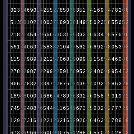
3
2
3
1
4
6
9
3
1
4
2
5
5
2
7
8
5
0
8
8
3
5
1
3
4
1
6
9
4
4
7
8
2
6
8
5
1
3
5
8
1
0
2
8
1
0
0
3
7
1
8
9
3
5
8
1
4
9
5
5
0
2
3
5
8
5
5
6
5
2
2
1
8
2
1
4
5
4
5
9
6
6
6
6
3
0
3
1
8
9
3
3
3
3
6
6
3
4
4
8
5
7
6
9
6
5
6
1
3
4
0
6
9
2
2
5
8
3
8
2
1
0
4
3
7
5
6
2
4
6
6
9
2
6
8
0
5
3
9
3
1
1
5
2
7
9
8
9
1
1
2
1
2
5
7
0
6
8
1
9
0
9
9
1
1
1
5
8
5
4
4
6
0
8
8
2
7
8
3
2
9
8
7
4
2
2
9
9
2
2
5
9
1
7
8
9
5
2
9
2
4
8
0
9
9
9
5
4
7
2
8
6
6
1
7
8
3
2
1
3
3
9
7
4
2
8
7
6
1
7
4
3
9
4
4
0
9
2
9
2
8
6
3
2
5
1
8
9
8
8
0
0
0
1
1
6
8
6
7
4
7
8
9
6
6
3
3
2
4
6
0
5
8
1
9
3
1
9
2
2
7
4
5
4
9
4
8
8
7
6
5
4
4
6
1
1
6
5
4
9
6
7
3
2
5
0
3
2
9
2
7
7
7
2
9
1
2
9
7
7
3
1
6
4
1
2
2
1
2
3
2
1
6
5
2
9
2
6
0
6
4
6
3
9
3
7
8
8
1
9
6
7
3
3
6
9
6
6
6
3
6
0
0
9
9
0
7
5
5
1
2
8
8
7
6
5
7
0
2
2
1
2
8
4
3