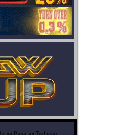
Warna Pasaran Terbesar