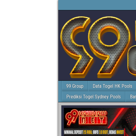
99 Group
Data Togel HK Pools
Prediksi Togel Sydney Pools
Ba