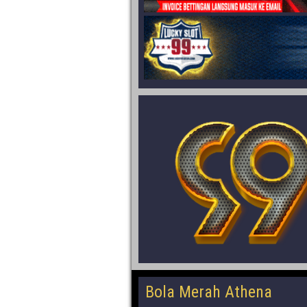
Bola Merah Athena