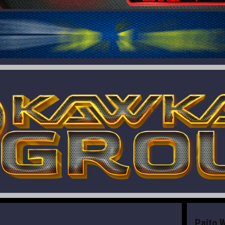
Paito 