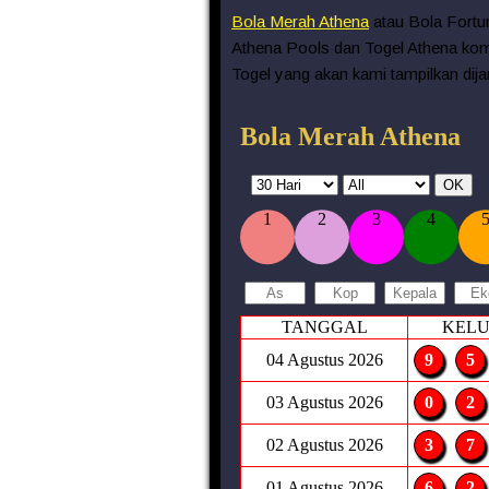
Bola Merah Athena
atau Bola Fortun
Athena Pools dan Togel Athena kom
Togel yang akan kami tampilkan dija