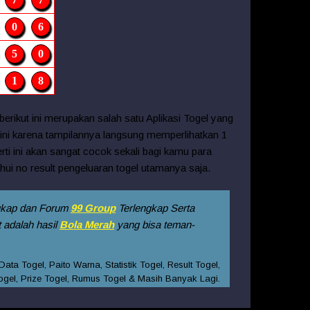
berikut ini merupakan salah satu Aplikasi Togel yang
 ini karena tampilannya langsung memperlihatkan 1
erti ini akan sangat cocok sekali bagi kamu para
i no result pengeluaran togel utamanya saja.
ngkap dan Forum
99 Group
Terlengkap Serta
 adalah hasil
Bola Merah
yang bisa teman-
Data Togel, Paito Warna, Statistik Togel, Result Togel,
ogel, Prize Togel, Rumus Togel & Masih Banyak Lagi.