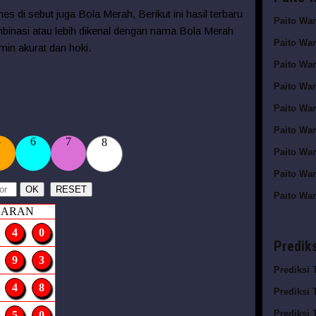
es di sebut juga Bola Merah, Berikut ini hasil terbaru
Paito Wa
binasi atau lebih dikenal dengan nama Bola Merah
Paito Wa
min akurat dan hoki.
Paito Wa
Paito Wa
Paito War
Paito War
Paito Wa
Paito Wa
Paito Wa
Prediks
Prediksi 
Prediksi 
Prediksi 