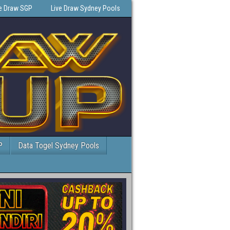
ve Draw SGP
Live Draw Sydney Pools
P
Data Togel Sydney Pools