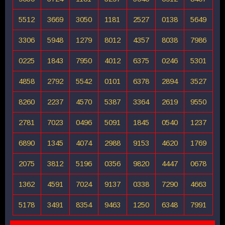
5512
3669
3050
1181
2527
0138
5649
3306
5948
1279
8012
4357
8038
7986
0225
1843
7950
4012
6375
0246
5301
4858
2792
5542
0101
6378
2894
3527
8260
2237
4570
5387
3364
2619
9550
2781
7023
0496
5091
1845
0540
1237
6890
1345
4074
2988
9153
4620
1769
2075
3812
5196
0356
9820
4447
0678
1362
4591
7024
9137
0338
7290
4663
5178
3491
8354
9463
1250
6348
7991