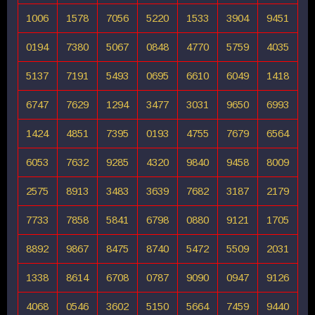
1006
1578
7056
5220
1533
3904
9451
0194
7380
5067
0848
4770
5759
4035
5137
7191
5493
0695
6610
6049
1418
6747
7629
1294
3477
3031
9650
6993
1424
4851
7395
0193
4755
7679
6564
6053
7632
9285
4320
9840
9458
8009
2575
8913
3483
3639
7682
3187
2179
7733
7858
5841
6798
0880
9121
1705
8892
9867
8475
8740
5472
5509
2031
1338
8614
6708
0787
9090
0947
9126
4068
0546
3602
5150
5664
7459
9440