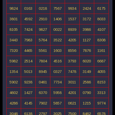
9824
0163
0218
7567
9934
2424
6175
3801
4592
2910
1406
1537
3172
8033
8105
7424
9827
0022
8939
3986
4107
3443
7983
5764
3522
4205
1127
8308
7320
4465
5561
1603
8556
7876
1161
5982
2514
7804
4516
3793
6020
6687
1354
5013
8945
0327
7478
3149
4055
5902
9238
0461
7734
3011
2586
8153
4602
1427
6370
5958
4201
0790
3313
4286
4145
7902
5857
0621
1215
9774
3046
6138
2797
3025
7500
8462
6578