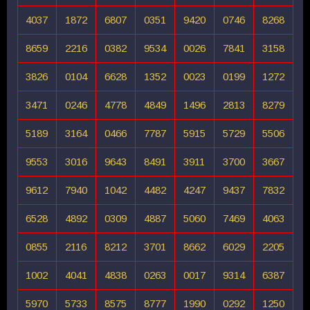
4037
1872
6807
0351
9420
0746
8268
8659
2216
0382
9534
0026
7841
3158
3826
0104
6628
1352
0023
0199
1272
3471
0246
4778
4849
1496
2813
8279
5189
3164
0466
7787
5915
5729
5506
9553
3016
9643
8491
3911
3700
3667
9612
7940
1042
4482
4247
9437
7832
6528
4892
0309
4887
5060
7469
4063
0855
2116
8212
3701
8662
6029
2205
1002
4041
4838
0263
0017
9314
6387
5970
5733
8575
8777
1990
0292
1250