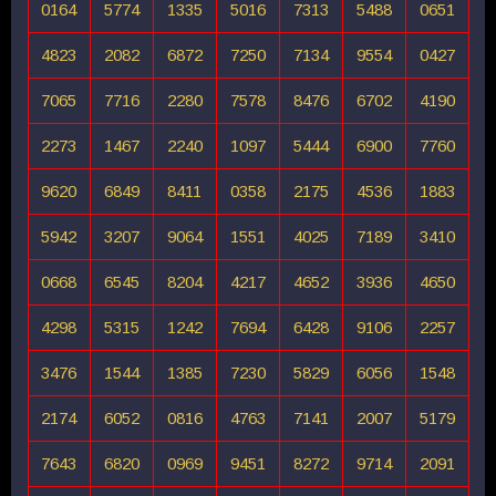
0164
5774
1335
5016
7313
5488
0651
4823
2082
6872
7250
7134
9554
0427
7065
7716
2280
7578
8476
6702
4190
2273
1467
2240
1097
5444
6900
7760
9620
6849
8411
0358
2175
4536
1883
5942
3207
9064
1551
4025
7189
3410
0668
6545
8204
4217
4652
3936
4650
4298
5315
1242
7694
6428
9106
2257
3476
1544
1385
7230
5829
6056
1548
2174
6052
0816
4763
7141
2007
5179
7643
6820
0969
9451
8272
9714
2091