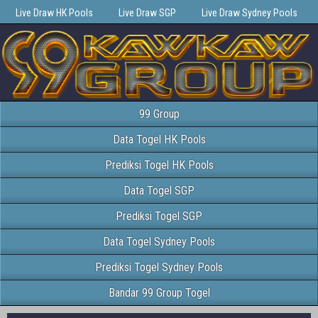
Live Draw HK Pools
Live Draw SGP
Live Draw Sydney Pools
99 Group
Data Togel HK Pools
Prediksi Togel HK Pools
Data Togel SGP
Prediksi Togel SGP
Data Togel Sydney Pools
Prediksi Togel Sydney Pools
Bandar 99 Group Togel