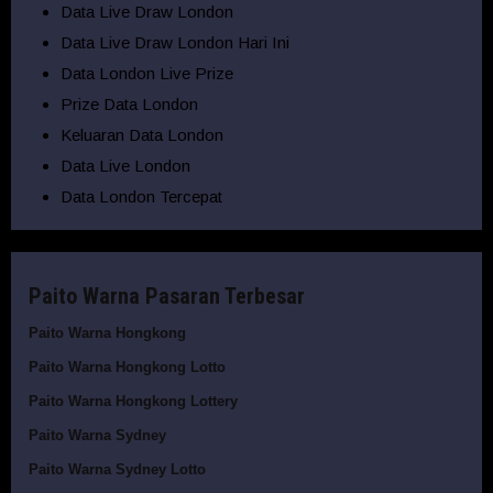
Data Live Draw London
Data Live Draw London Hari Ini
Data London Live Prize
Prize Data London
Keluaran Data London
Data Live London
Data London Tercepat
Paito Warna Pasaran Terbesar
Paito Warna Hongkong
Paito Warna Hongkong Lotto
Paito Warna Hongkong Lottery
Paito Warna Sydney
Paito Warna Sydney Lotto