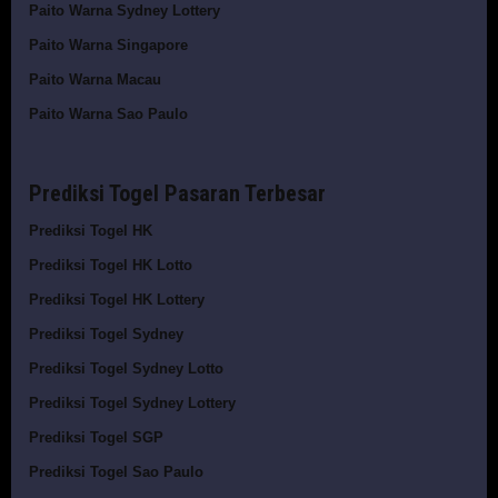
Paito Warna Sydney Lottery
Paito Warna Singapore
Paito Warna Macau
Paito Warna Sao Paulo
Prediksi Togel Pasaran Terbesar
Prediksi Togel HK
Prediksi Togel HK Lotto
Prediksi Togel HK Lottery
Prediksi Togel Sydney
Prediksi Togel Sydney Lotto
Prediksi Togel Sydney Lottery
Prediksi Togel SGP
Prediksi Togel Sao Paulo