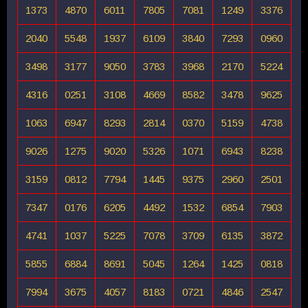
1373
4870
6011
7805
7081
1249
3376
2040
5548
1937
6109
3840
7293
0960
3498
3177
9050
3783
3968
2170
5224
4316
0251
3108
4669
8582
3478
9625
1063
6947
8293
2814
0370
5159
4738
9026
1275
9020
5326
1071
6943
8238
3159
0812
7794
1445
9375
2960
2501
7347
0176
6205
4492
1532
6854
7903
4741
1037
5225
7078
3709
6135
3872
5855
6884
8691
5045
1264
1425
0818
7994
3675
4057
8183
0721
4846
2547