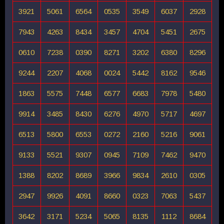
3921
5061
6564
0535
3549
6037
2928
7943
4263
8434
3457
4704
5451
2675
0610
7238
0390
8271
3202
6380
8296
9244
2207
4068
0024
5442
8162
9546
1863
5575
7448
6577
6683
7978
5480
9914
3485
8430
6276
4970
5717
4697
6513
5800
6553
0272
2160
5216
9061
9133
5521
9307
0945
7109
7462
9470
1388
8202
8689
3966
9834
2610
0305
2947
9926
4091
8660
0323
7063
5437
3642
3171
5234
5065
8135
1112
8684