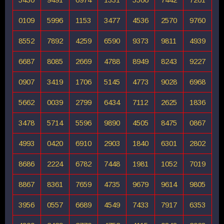
0109
5996
1153
3477
4536
2570
9760
8552
7892
4259
6590
9373
9811
4939
6687
8085
2669
4788
8949
8243
9227
0907
3419
1706
5145
4773
9028
6968
5662
0039
2799
6434
7112
2625
1836
3478
5714
5596
9890
4505
8475
0867
4993
0420
6910
2903
1840
6301
2802
8686
2224
6782
7448
1981
1052
7019
8867
8361
7659
4735
9679
9614
9805
3956
0557
6689
4549
7433
7917
6353