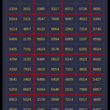
1339
2011
5985
3317
8072
0728
9691
5034
1311
2847
7008
9087
4532
3283
9114
4857
9123
0664
2382
7219
5740
0458
1176
8603
5994
6069
1107
6580
2435
7191
0624
2578
8013
6291
9024
4786
1130
6465
0812
9347
2613
6002
3392
7933
3816
0554
7351
4605
8892
3641
2462
6488
0416
4809
0014
5427
5259
6607
5094
5646
1531
7980
6857
8913
5024
3176
2899
7314
0217
4865
9030
3724
1181
3297
5040
6912
8407