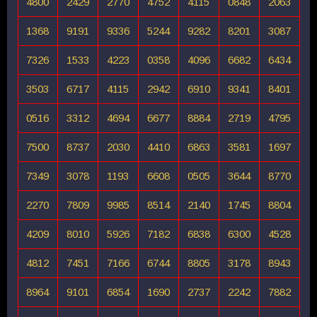
4800
2429
2770
4752
4115
0848
2063
1368
9191
9336
5244
9282
8201
3087
7326
1533
4223
0358
4096
6682
6434
3503
6717
4115
2942
6910
9341
8401
0516
3312
4694
6677
8884
2719
4795
7500
8737
2030
4410
6863
3581
1697
7349
3078
1193
6608
0505
3644
8770
2270
7809
9985
8514
2140
1745
8804
4209
8010
5926
7182
6838
6300
4528
4812
7451
7166
6744
8805
3178
8943
8964
9101
6854
1690
2737
2242
7882