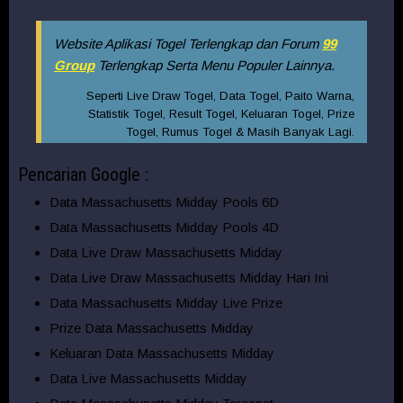
Website Aplikasi Togel Terlengkap dan Forum
99
Group
Terlengkap Serta Menu Populer Lainnya.
Seperti Live Draw Togel, Data Togel, Paito Warna,
Statistik Togel, Result Togel, Keluaran Togel, Prize
Togel, Rumus Togel & Masih Banyak Lagi.
Pencarian Google :
Data Massachusetts Midday Pools 6D
Data Massachusetts Midday Pools 4D
Data Live Draw Massachusetts Midday
Data Live Draw Massachusetts Midday Hari Ini
Data Massachusetts Midday Live Prize
Prize Data Massachusetts Midday
Keluaran Data Massachusetts Midday
Data Live Massachusetts Midday