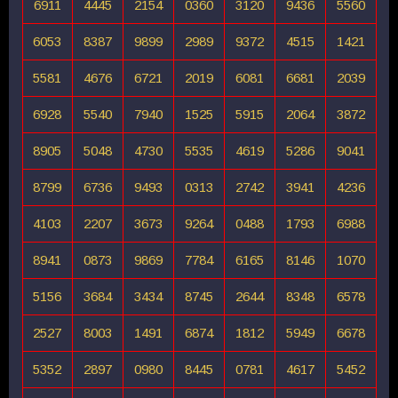
6911
4445
2154
0360
3120
9436
5560
6053
8387
9899
2989
9372
4515
1421
5581
4676
6721
2019
6081
6681
2039
6928
5540
7940
1525
5915
2064
3872
8905
5048
4730
5535
4619
5286
9041
8799
6736
9493
0313
2742
3941
4236
4103
2207
3673
9264
0488
1793
6988
8941
0873
9869
7784
6165
8146
1070
5156
3684
3434
8745
2644
8348
6578
2527
8003
1491
6874
1812
5949
6678
5352
2897
0980
8445
0781
4617
5452