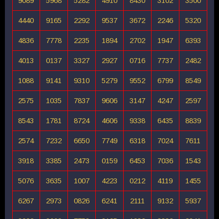
9089
5968
5282
4910
8430
3102
3500
4440
9165
2292
9537
3672
2246
5320
4836
7778
2235
1894
2702
1947
6393
4013
0137
3327
2927
0716
7737
2482
1088
9141
9310
5279
9552
6799
8549
2575
1035
7837
9606
3147
4247
2597
8543
1781
8724
4606
9338
6435
8839
2574
7232
6650
7749
6318
7024
7611
3918
3385
2473
0159
6453
7036
1543
5076
3635
1007
4223
0212
4119
1455
6267
2973
0826
6241
2111
9132
5937