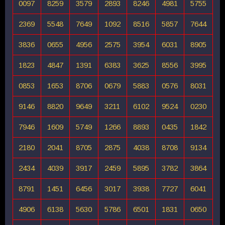
0097
8259
3579
2893
8246
4981
5755
2369
5548
7649
1092
8516
5857
7644
3836
0655
4956
2575
3954
6031
8905
1823
4847
1391
6383
3625
8556
3995
0853
1653
8706
0679
5883
0576
8031
9146
8820
9649
3211
6102
9524
0230
7946
1609
5749
1266
8893
0435
1842
2180
2041
8705
2875
4038
8708
9134
2434
4039
3917
2459
5895
3782
3864
8791
1451
6456
3017
3938
7727
6041
4906
6138
5630
5786
6501
1831
0650