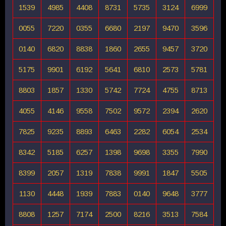
1539
4985
4408
8731
5735
3124
6999
0055
7220
0355
6680
2197
9470
3596
0140
6820
8838
1860
2655
9457
3720
5175
9901
6192
5641
6810
2573
5781
8803
1857
1330
5742
7724
4755
8713
4055
4146
9558
7502
9572
2394
2620
7825
9235
8893
6463
2282
6054
2534
8342
5185
6257
1398
9698
3355
7990
8399
2057
1319
7838
9991
1847
5505
1130
4448
1939
7883
0140
9648
3777
8808
1257
7174
2500
8216
3513
7584