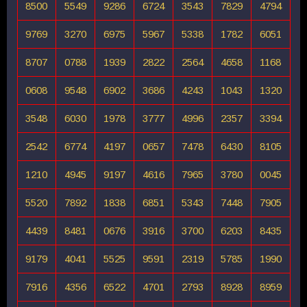
8500
5549
9286
6724
3543
7829
4794
9769
3270
6975
5967
5338
1782
6051
8707
0788
1939
2822
2564
4658
1168
0608
9548
6902
3686
4243
1043
1320
3548
6030
1978
3777
4996
2357
3394
2542
6774
4197
0657
7478
6430
8105
1210
4945
9197
4616
7965
3780
0045
5520
7892
1838
6851
5343
7448
7905
4439
8481
0676
3916
3700
6203
8435
9179
4041
5525
9591
2319
5785
1990
7916
4356
6522
4701
2793
8928
8959