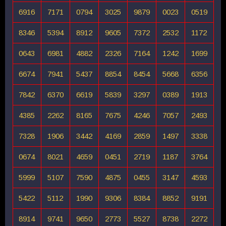
6916
7171
0794
3025
9879
0023
0519
8346
5394
8912
9605
7372
2532
1172
0643
6981
4882
2326
7164
1242
1699
6674
7941
5437
8854
8454
5668
6356
7842
6370
6619
5839
3297
0389
1913
4385
2262
8165
7675
4246
7057
2493
7328
1906
3442
4169
2859
1497
3338
0674
8021
4659
0451
2719
1187
3764
5999
5107
7590
4875
0455
3147
4593
5422
5112
1990
9306
8384
8852
9191
8914
9741
9650
2773
5527
8738
2272