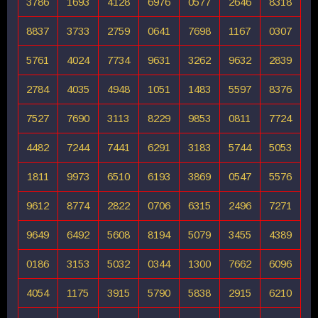
3786
1693
4128
6976
0577
2646
8318
8837
3733
2759
0641
7698
1167
0307
5761
4024
7734
9631
3262
9632
2839
2784
4035
4948
1051
1483
5597
8376
7527
7690
3113
8229
9853
0811
7724
4482
7244
7441
6291
3183
5744
5053
1811
9973
6510
6193
3869
0547
5576
9612
8774
2822
0706
6315
2496
7271
9649
6492
5608
8194
5079
3455
4389
0186
3153
5032
0344
1300
7662
6096
4054
1175
3915
5790
5838
2915
6210