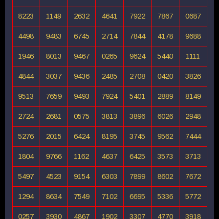
8223
1149
2632
4641
7922
7867
0687
4498
9483
6745
2714
7844
4178
9688
1946
8013
9467
0265
9624
5440
1111
4844
3037
9436
2485
2708
0420
3826
9513
7659
9493
7924
5401
2889
8149
2724
2681
0575
3813
3896
6026
2948
5276
2015
6424
8195
3745
9562
7444
1804
9766
1162
4637
6425
3573
3713
5497
4523
9154
6303
7899
8602
7672
1294
8634
7549
7102
6695
5336
5772
0257
3930
4867
1902
3307
4770
3918