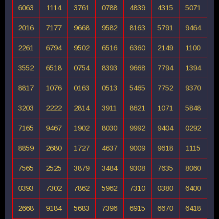
6063
1114
3761
0788
4839
4315
5071
2016
7177
9668
9582
8163
5791
9464
2261
6794
9502
6516
6360
2149
1100
3552
6518
0754
8393
9668
7794
1394
8817
1076
0163
0513
5465
7752
9370
3203
2222
2814
3911
8621
1071
5848
7165
9467
1902
8030
9992
9404
0292
8859
2680
1727
4637
9009
9618
1115
7565
2525
3879
3484
9308
7635
8060
0393
7302
7862
5962
7310
0380
6400
2668
9184
5683
7396
6915
6670
6418