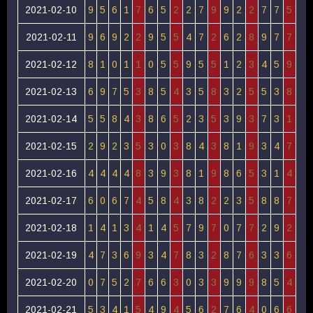
2021-02-10
9
5
6
1
7
6
5
2
2
7
9
9
2
2
7
7
5
2021-02-11
9
6
9
2
2
9
5
5
4
7
2
6
2
8
9
7
7
2021-02-12
8
1
0
1
1
0
5
5
9
5
5
1
2
3
4
5
9
2021-02-13
6
9
7
5
3
8
5
4
3
5
8
3
2
5
5
3
8
2021-02-14
5
5
8
4
3
8
6
5
2
3
5
3
9
3
7
3
1
2021-02-15
2
9
2
3
5
3
0
3
8
4
3
8
1
9
3
4
7
2021-02-16
4
4
4
4
8
3
9
3
8
1
9
8
6
5
3
1
4
2021-02-17
6
0
6
7
4
5
8
4
3
8
2
2
3
5
8
8
7
2021-02-18
1
4
1
3
4
1
4
5
7
9
7
0
7
7
2
9
2
2021-02-19
4
7
3
6
9
3
4
7
8
3
2
8
7
6
3
3
6
2021-02-20
0
7
5
2
7
6
6
3
0
3
3
9
9
9
8
5
4
2021-02-21
5
3
4
1
5
4
9
4
5
6
2
7
6
4
0
6
6