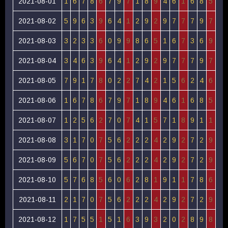
2021-08-01
1
6
7
8
6
7
9
7
1
8
9
4
6
1
6
8
5
2021-08-02
5
9
6
3
9
6
4
1
2
9
2
9
7
7
7
9
7
2021-08-03
3
2
3
3
6
0
9
9
8
6
5
1
6
7
3
6
9
2021-08-04
3
4
6
3
9
6
4
1
2
9
2
9
7
7
7
9
7
2021-08-05
7
9
1
7
8
0
2
2
7
4
2
1
5
6
2
4
6
2021-08-06
1
6
7
8
6
7
9
7
1
8
9
4
6
1
6
8
5
2021-08-07
1
2
5
6
2
7
0
7
4
1
5
7
1
8
9
1
1
2021-08-08
3
1
7
0
7
5
6
2
2
2
4
2
9
2
7
2
9
2021-08-09
5
6
7
0
7
5
6
2
2
2
4
2
9
2
7
2
9
2021-08-10
5
7
6
8
5
6
0
6
2
8
1
9
1
1
7
8
6
2021-08-11
2
1
7
0
7
5
6
2
2
2
4
2
9
2
7
2
9
2021-08-12
1
7
5
5
1
5
1
6
3
9
3
2
0
2
8
9
8