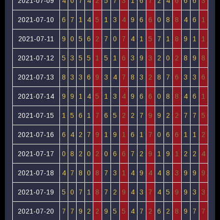
2021-07-09
4
0
7
4
2
5
7
3
1
6
7
2
4
6
6
6
3
2021-07-10
6
7
1
4
5
1
3
4
9
6
6
0
8
8
4
6
1
2021-07-11
9
0
5
6
2
7
0
7
4
1
5
7
1
8
9
1
1
2021-07-12
5
3
5
5
1
5
1
6
3
9
3
2
0
2
8
9
8
2021-07-13
8
3
3
6
9
3
4
7
8
3
2
8
7
6
3
3
6
2021-07-14
9
9
1
4
5
1
3
4
9
6
6
0
8
8
4
6
1
2021-07-15
1
5
6
1
7
6
5
2
2
7
9
9
2
2
7
7
5
2021-07-16
6
4
2
7
9
1
9
1
6
1
7
0
6
6
1
1
2
2021-07-17
0
8
2
0
2
0
6
6
7
2
9
1
9
1
2
2
4
2021-07-18
4
7
8
0
8
7
3
1
4
9
4
4
8
3
9
9
9
2021-07-19
5
0
7
1
8
7
2
9
4
3
7
4
5
9
9
3
3
2021-07-20
7
7
9
2
2
9
5
5
4
7
2
6
2
8
9
7
7