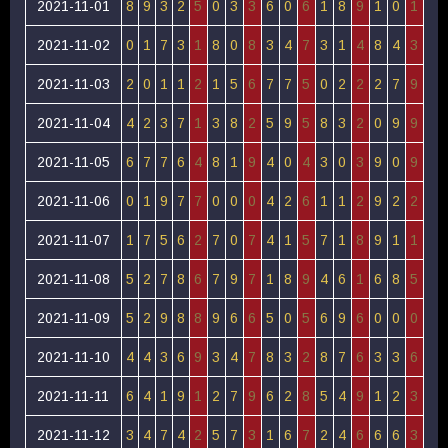
2021-11-01
8
9
3
2
5
0
3
3
6
0
6
1
8
9
1
0
1
2021-11-02
0
1
7
3
1
8
0
8
3
4
7
3
1
4
8
4
3
2021-11-03
2
0
1
1
2
1
5
6
7
7
5
0
2
2
2
7
9
2021-11-04
4
2
3
7
1
3
8
2
5
9
5
8
3
2
0
9
9
2021-11-05
6
7
7
6
4
8
1
9
4
0
4
3
0
3
9
0
9
2021-11-06
0
1
9
7
7
0
0
0
4
2
6
1
1
2
9
2
2
2021-11-07
1
7
5
6
2
7
0
7
4
1
5
7
1
8
9
1
1
2021-11-08
5
2
7
8
6
7
9
7
1
8
9
4
6
1
6
8
5
2021-11-09
5
2
9
8
8
9
6
6
5
0
5
6
9
6
0
0
0
2021-11-10
4
4
3
6
9
3
4
7
8
3
2
8
7
6
3
3
6
2021-11-11
6
4
1
9
1
2
7
9
6
2
8
5
4
9
1
2
3
2021-11-12
3
4
7
4
2
5
7
3
1
6
7
2
4
6
6
6
3