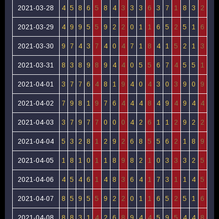
2021-03-28
4
5
8
6
5
8
4
3
3
3
6
3
7
1
8
3
2
2021-03-29
4
9
9
5
5
9
2
2
0
1
1
6
5
2
5
1
6
2021-03-30
9
7
4
3
7
4
0
4
7
1
8
4
1
5
2
1
3
2021-03-31
8
3
8
9
8
9
4
4
0
5
5
6
7
4
5
5
1
2021-04-01
3
7
7
6
4
8
1
9
4
0
4
3
0
3
9
0
9
2021-04-02
7
9
8
1
9
7
6
4
4
4
8
4
9
4
9
4
4
2021-04-03
3
7
9
7
7
0
0
0
4
2
6
1
1
2
9
2
2
2021-04-04
5
3
2
8
1
2
9
2
6
8
5
5
6
2
1
8
9
2021-04-05
1
8
1
0
1
1
8
9
8
2
1
0
3
3
3
2
5
2021-04-06
4
5
4
6
1
4
8
3
6
4
1
7
3
1
1
4
5
2021-04-07
8
5
9
5
5
9
2
2
0
1
1
6
5
2
5
1
6
2021-04-08
8
8
3
1
4
2
6
8
9
4
4
5
9
5
4
4
8