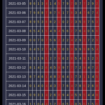
2021-03-05
8
6
1
3
4
1
4
5
7
9
7
0
7
7
2
9
2
2021-03-06
7
9
8
8
7
8
7
6
1
7
8
3
4
7
6
7
4
2021-03-07
8
9
5
3
8
8
2
1
0
2
2
3
5
8
7
5
3
2021-03-08
6
5
4
1
5
4
9
4
5
6
2
7
6
4
0
6
6
2021-03-09
0
0
7
0
7
5
6
2
2
2
4
2
9
2
7
2
9
2021-03-10
6
4
5
2
7
6
6
3
0
3
3
9
9
9
8
5
4
2021-03-11
5
3
1
9
1
2
7
9
6
2
8
5
4
9
1
2
3
2021-03-12
8
1
4
2
6
4
5
9
9
7
7
7
2
9
4
7
2
2021-03-13
8
7
4
6
1
4
8
3
6
4
1
7
3
1
1
4
5
2021-03-14
0
1
4
0
4
4
3
7
7
6
4
7
8
6
2
6
8
2021-03-15
0
9
3
1
4
2
6
8
9
4
4
5
9
5
4
4
8
2021-03-16
1
1
0
4
4
1
2
3
6
5
2
0
5
5
1
5
6