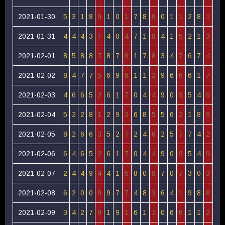
2021-01-30
5
3
1
8
9
1
0
1
7
8
6
0
1
1
2
8
1
2021-01-31
4
4
4
3
7
4
0
4
7
1
8
4
1
5
2
1
3
2021-02-01
8
5
8
8
7
8
7
6
1
7
8
3
4
7
6
7
4
2021-02-02
8
4
7
7
5
6
9
6
1
1
2
9
6
6
6
1
7
2021-02-03
4
6
6
5
2
6
1
7
0
4
4
9
0
9
5
4
9
2021-02-04
5
2
2
8
1
2
9
2
6
8
5
5
6
2
1
8
9
2021-02-05
8
2
6
6
3
5
2
7
2
4
6
2
5
7
7
4
2
2021-02-06
6
4
6
5
2
6
1
7
0
4
4
9
0
9
5
4
9
2021-02-07
2
4
4
9
4
4
1
5
8
0
8
7
0
7
3
0
3
2021-02-08
6
2
0
0
0
9
7
7
4
8
3
6
4
1
9
8
8
2021-02-09
3
4
2
7
9
1
9
1
6
1
7
0
6
6
1
1
2