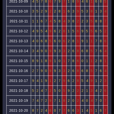
2021-10-09
4
5
7
8
6
7
9
7
1
8
9
4
6
1
6
8
5
2021-10-10
3
5
2
9
2
2
8
1
6
3
9
5
3
8
1
3
4
2021-10-11
1
1
6
7
4
5
8
4
3
8
2
2
3
5
8
8
7
2021-10-12
4
9
5
4
9
6
2
8
1
5
6
9
5
5
6
5
2
2021-10-13
4
0
6
8
5
6
0
6
2
8
1
9
1
1
7
8
6
2021-10-14
3
4
9
0
9
9
3
3
2
6
8
6
8
5
7
6
4
2021-10-15
8
9
1
8
9
1
0
1
7
8
6
0
1
1
2
8
1
2021-10-16
2
7
9
0
9
9
3
3
2
6
8
6
8
5
7
6
4
2021-10-17
9
4
1
9
1
2
7
9
6
2
8
5
4
9
1
2
3
2021-10-18
5
2
4
7
2
5
0
5
9
2
2
2
1
3
4
2
6
2021-10-19
7
4
7
2
9
7
1
8
2
0
2
4
0
4
7
0
7
2021-10-20
8
7
2
4
6
0
7
7
6
6
3
1
4
5
1
6
7