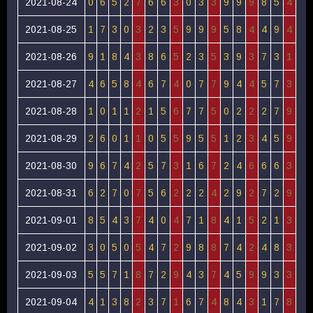
2021-08-24
0
6
5
2
7
6
6
3
0
3
3
9
9
9
8
5
4
2021-08-25
1
7
3
0
3
2
3
5
9
9
9
5
8
4
4
9
4
2021-08-26
9
1
8
4
3
8
6
5
2
3
5
3
9
3
7
3
1
2021-08-27
4
6
5
8
4
6
7
4
0
7
7
9
4
4
5
7
3
2021-08-28
1
0
1
1
2
1
5
6
7
7
5
0
2
2
2
7
9
2021-08-29
2
6
0
1
1
0
5
5
9
5
5
1
2
3
4
5
9
2021-08-30
9
6
7
4
2
5
7
3
1
6
7
2
4
6
6
6
3
2021-08-31
6
2
7
0
7
5
6
2
2
2
4
2
9
2
7
2
9
2021-09-01
8
5
4
3
7
4
0
4
7
1
8
4
1
5
2
1
3
2021-09-02
3
0
5
0
5
4
7
2
9
8
8
7
4
2
4
8
3
2021-09-03
5
5
7
1
8
7
2
9
4
3
7
4
5
9
9
3
3
2021-09-04
4
1
3
8
2
3
7
1
6
7
4
8
4
3
1
7
8