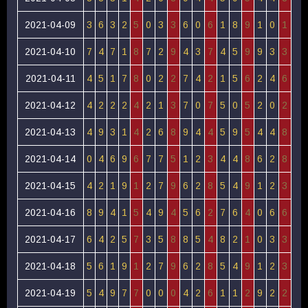
2021-04-09
3
6
3
2
5
0
3
3
6
0
6
1
8
9
1
0
1
2021-04-10
7
4
7
1
8
7
2
9
4
3
7
4
5
9
9
3
3
2021-04-11
4
5
1
7
8
0
2
2
7
4
2
1
5
6
2
4
6
2021-04-12
4
2
2
2
4
2
1
3
7
0
7
5
0
5
2
0
2
2021-04-13
4
9
3
1
4
2
6
8
9
4
4
5
9
5
4
4
8
2021-04-14
0
4
6
9
6
7
7
5
1
2
3
4
4
8
6
2
8
2021-04-15
4
2
1
9
1
2
7
9
6
2
8
5
4
9
1
2
3
2021-04-16
8
9
4
1
5
4
9
4
5
6
2
7
6
4
0
6
6
2021-04-17
6
4
2
5
7
3
5
8
8
5
4
8
2
1
0
3
3
2021-04-18
5
6
1
9
1
2
7
9
6
2
8
5
4
9
1
2
3
2021-04-19
5
4
9
7
7
0
0
0
4
2
6
1
1
2
9
2
2