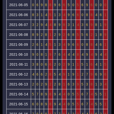
2021-06-05
0
6
9
8
8
9
6
6
5
0
5
6
9
6
0
0
0
2021-06-06
8
3
1
4
5
1
3
4
9
6
6
0
8
8
4
6
1
2021-06-07
3
2
9
4
4
8
9
8
3
1
4
3
6
9
8
1
9
2021-06-08
8
9
2
8
1
2
9
2
6
8
5
5
6
2
1
8
9
2021-06-09
2
6
1
4
5
1
3
4
9
6
6
0
8
8
4
6
1
2021-06-10
9
0
8
1
9
7
6
4
4
4
8
4
9
4
9
4
4
2021-06-11
3
8
0
6
6
2
0
2
9
1
1
5
1
6
4
1
5
2021-06-12
4
6
6
2
8
5
4
9
1
9
1
2
7
9
6
9
6
2021-06-13
2
0
2
9
2
2
8
1
6
3
9
5
3
8
1
3
4
2021-06-14
5
7
8
9
8
9
4
4
0
5
5
6
7
4
5
5
1
2021-06-15
6
0
8
9
8
9
4
4
0
5
5
6
7
4
5
5
1
2021-06-16
7
0
6
9
6
7
7
5
1
2
3
4
4
8
6
2
8