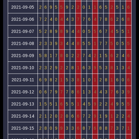
2021-09-05
2
6
9
5
5
9
2
2
0
1
1
6
5
2
5
1
6
2021-09-06
7
2
4
0
4
4
3
7
7
6
4
7
8
6
2
6
8
2021-09-07
5
2
8
9
8
9
4
4
0
5
5
6
7
4
5
5
1
2021-09-08
2
3
3
9
3
4
4
8
5
5
1
7
7
5
0
5
5
2021-09-09
5
8
1
7
8
0
2
2
7
4
2
1
5
6
2
4
6
2021-09-10
2
3
2
9
2
2
8
1
6
3
9
5
3
8
1
3
4
2021-09-11
6
9
8
2
1
5
3
8
1
0
1
2
8
1
6
0
6
2021-09-12
0
6
7
9
7
7
8
6
1
3
4
4
3
7
6
3
9
2021-09-13
1
5
5
1
6
5
5
1
4
5
9
2
2
4
9
5
5
2021-09-14
2
1
2
0
2
0
6
6
7
2
9
1
9
1
2
2
4
2021-09-15
2
8
0
9
9
3
3
6
8
7
6
8
8
7
3
7
1