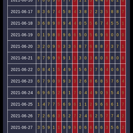
2021-06-17
8
3
6
7
4
5
8
4
3
8
2
2
3
5
8
8
7
2021-06-18
3
6
8
9
8
9
4
4
0
5
5
6
7
4
5
5
1
2021-06-19
0
1
9
8
8
9
6
6
5
0
5
6
9
6
0
0
0
2021-06-20
3
2
0
9
9
3
3
6
8
7
6
8
8
7
3
7
1
2021-06-21
8
7
9
9
9
9
1
1
3
0
3
6
0
6
8
0
8
2021-06-22
0
8
4
1
5
4
9
4
5
6
2
7
6
4
0
6
6
2021-06-23
6
7
9
0
9
9
3
3
2
6
8
6
8
5
7
6
4
2021-06-24
6
9
6
5
2
6
1
7
0
4
4
9
0
9
5
4
9
2021-06-25
1
4
7
7
5
6
9
6
1
1
2
9
6
6
6
1
7
2021-06-26
7
2
6
6
3
5
2
7
2
4
6
2
5
7
7
4
2
2021-06-27
3
5
9
1
1
9
9
9
0
6
6
6
6
3
5
6
2