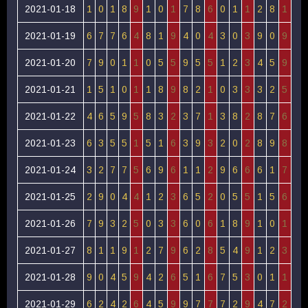
2021-01-18
1
0
1
8
9
1
0
1
7
8
6
0
1
1
2
8
1
2021-01-19
6
7
7
6
4
8
1
9
4
0
4
3
0
3
9
0
9
2021-01-20
7
9
0
1
1
0
5
5
9
5
5
1
2
3
4
5
9
2021-01-21
1
5
1
0
1
1
8
9
8
2
1
0
3
3
3
2
5
2021-01-22
4
6
5
9
5
8
3
2
3
7
1
3
8
2
8
7
6
2021-01-23
6
3
5
5
1
5
1
6
3
9
3
2
0
2
8
9
8
2021-01-24
3
2
7
7
5
6
9
6
1
1
2
9
6
6
6
1
7
2021-01-25
2
9
0
4
4
1
2
3
6
5
2
0
5
5
1
5
6
2021-01-26
7
9
3
2
5
0
3
3
6
0
6
1
8
9
1
0
1
2021-01-27
8
1
1
9
1
2
7
9
6
2
8
5
4
9
1
2
3
2021-01-28
9
0
4
5
9
4
2
6
5
1
6
7
5
3
0
1
1
2021-01-29
6
2
4
2
6
4
5
9
9
7
7
7
2
9
4
7
2