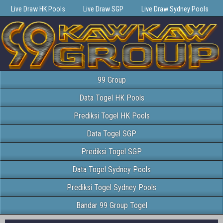
Live Draw HK Pools
Live Draw SGP
Live Draw Sydney Pools
99 Group
Data Togel HK Pools
Prediksi Togel HK Pools
Data Togel SGP
Prediksi Togel SGP
Data Togel Sydney Pools
Prediksi Togel Sydney Pools
Bandar 99 Group Togel