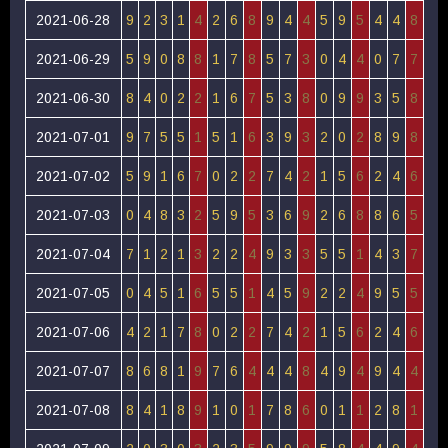
2021-06-28
9
2
3
1
4
2
6
8
9
4
4
5
9
5
4
4
8
2021-06-29
5
9
0
8
8
1
7
8
5
7
3
0
4
4
0
7
7
2021-06-30
8
4
0
2
2
1
6
7
5
3
8
0
9
9
3
5
8
2021-07-01
9
7
5
5
1
5
1
6
3
9
3
2
0
2
8
9
8
2021-07-02
5
9
1
6
7
0
2
2
7
4
2
1
5
6
2
4
6
2021-07-03
0
4
8
3
2
5
9
5
3
6
9
2
6
8
8
6
5
2021-07-04
7
1
2
1
3
2
2
4
9
3
3
5
5
1
4
3
7
2021-07-05
0
4
5
1
6
5
5
1
4
5
9
2
2
4
9
5
5
2021-07-06
4
2
1
7
8
0
2
2
7
4
2
1
5
6
2
4
6
2021-07-07
8
6
8
1
9
7
6
4
4
4
8
4
9
4
9
4
4
2021-07-08
8
4
1
8
9
1
0
1
7
8
6
0
1
1
2
8
1