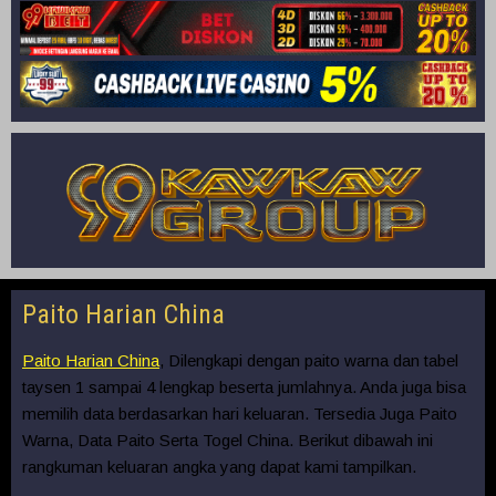
Paito Harian China
Paito Harian China
, Dilengkapi dengan paito warna dan tabel
taysen 1 sampai 4 lengkap beserta jumlahnya. Anda juga bisa
memilih data berdasarkan hari keluaran. Tersedia Juga Paito
Warna, Data Paito Serta Togel China. Berikut dibawah ini
rangkuman keluaran angka yang dapat kami tampilkan.