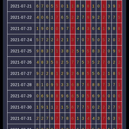
2021-07-21
6
7
0
5
5
0
1
1
8
9
8
1
0
1
3
9
3
2021-07-22
4
0
6
1
7
6
5
2
2
7
9
9
2
2
7
7
5
2021-07-23
1
9
0
0
0
9
7
7
4
8
3
6
4
1
9
8
8
2021-07-24
5
7
2
2
4
2
1
3
7
0
7
5
0
5
2
0
2
2021-07-25
9
8
3
7
1
3
8
2
5
9
5
8
3
2
0
9
9
2021-07-26
4
8
3
5
8
2
5
7
7
5
3
5
2
7
0
2
2
2021-07-27
9
2
2
8
1
2
9
2
6
8
5
5
6
2
1
8
9
2021-07-28
8
1
0
9
9
3
3
6
8
7
6
8
8
7
3
7
1
2021-07-29
0
6
9
8
8
9
6
6
5
0
5
6
9
6
0
0
0
2021-07-30
1
9
1
1
2
1
5
6
7
7
5
0
2
2
2
7
9
2021-07-31
2
2
7
9
7
7
8
6
1
3
4
4
3
7
6
3
9