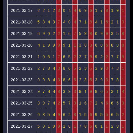
2021-03-17
2
2
1
2
3
0
4
4
6
9
6
1
7
8
1
9
1
2021-03-18
5
8
4
3
7
4
0
4
7
1
8
4
1
5
2
1
3
2021-03-19
6
9
0
2
2
1
6
7
5
3
8
0
9
9
3
5
8
2021-03-20
4
1
9
9
9
9
1
1
3
0
3
6
0
6
8
0
8
2021-03-21
1
0
6
1
7
6
5
2
2
7
9
9
2
2
7
7
5
2021-03-22
2
7
8
4
3
8
6
5
2
3
5
3
9
3
7
3
1
2021-03-23
0
9
8
4
3
8
6
5
2
3
5
3
9
3
7
3
1
2021-03-24
9
7
4
4
8
3
9
3
8
1
9
8
6
5
3
1
4
2021-03-25
3
9
7
4
2
5
7
3
1
6
7
2
4
6
6
6
3
2021-03-26
0
8
5
4
9
6
2
8
1
5
6
9
5
5
6
5
2
2021-03-27
5
0
1
8
9
1
0
1
7
8
6
0
1
1
2
8
1