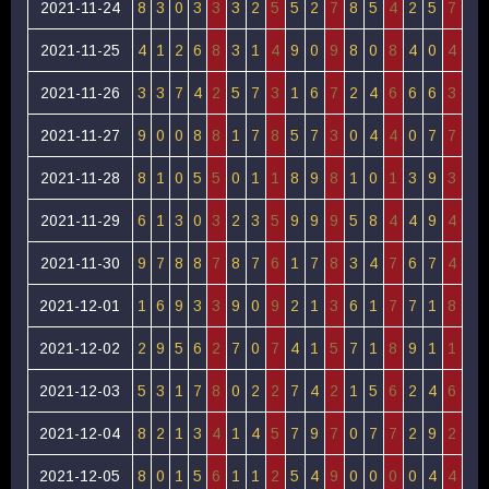
2021-11-24
8
3
0
3
3
3
2
5
5
2
7
8
5
4
2
5
7
2021-11-25
4
1
2
6
8
3
1
4
9
0
9
8
0
8
4
0
4
2021-11-26
3
3
7
4
2
5
7
3
1
6
7
2
4
6
6
6
3
2021-11-27
9
0
0
8
8
1
7
8
5
7
3
0
4
4
0
7
7
2021-11-28
8
1
0
5
5
0
1
1
8
9
8
1
0
1
3
9
3
2021-11-29
6
1
3
0
3
2
3
5
9
9
9
5
8
4
4
9
4
2021-11-30
9
7
8
8
7
8
7
6
1
7
8
3
4
7
6
7
4
2021-12-01
1
6
9
3
3
9
0
9
2
1
3
6
1
7
7
1
8
2021-12-02
2
9
5
6
2
7
0
7
4
1
5
7
1
8
9
1
1
2021-12-03
5
3
1
7
8
0
2
2
7
4
2
1
5
6
2
4
6
2021-12-04
8
2
1
3
4
1
4
5
7
9
7
0
7
7
2
9
2
2021-12-05
8
0
1
5
6
1
1
2
5
4
9
0
0
0
0
4
4