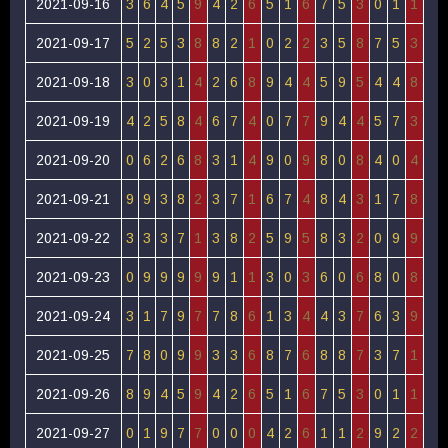
2021-09-16
3
6
4
5
9
4
2
6
5
1
6
7
5
3
0
1
1
2021-09-17
5
2
5
3
8
8
2
1
0
2
2
3
5
8
7
5
3
2021-09-18
3
0
3
1
4
2
6
8
9
4
4
5
9
5
4
4
8
2021-09-19
4
2
5
8
4
6
7
4
0
7
7
9
4
4
5
7
3
2021-09-20
0
6
2
6
8
3
1
4
9
0
9
8
0
8
4
0
4
2021-09-21
9
9
3
8
2
3
7
1
6
7
4
8
4
3
1
7
8
2021-09-22
3
3
3
7
1
3
8
2
5
9
5
8
3
2
0
9
9
2021-09-23
0
9
9
9
9
9
1
1
3
0
3
6
0
6
8
0
8
2021-09-24
3
1
7
9
7
7
8
6
1
3
4
4
3
7
6
3
9
2021-09-25
7
8
0
9
9
3
3
6
8
7
6
8
8
7
3
7
1
2021-09-26
8
9
4
5
9
4
2
6
5
1
6
7
5
3
0
1
1
2021-09-27
0
1
9
7
7
0
0
0
4
2
6
1
1
2
9
2
2