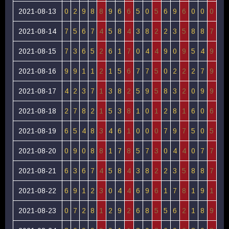
2021-08-13
0
2
9
8
8
9
6
6
5
0
5
6
9
6
0
0
0
2021-08-14
7
5
6
7
4
5
8
4
3
8
2
2
3
5
8
8
7
2021-08-15
7
3
6
5
2
6
1
7
0
4
4
9
0
9
5
4
9
2021-08-16
9
9
1
1
2
1
5
6
7
7
5
0
2
2
2
7
9
2021-08-17
4
2
3
7
1
3
8
2
5
9
5
8
3
2
0
9
9
2021-08-18
2
7
8
2
1
5
3
8
1
0
1
2
8
1
6
0
6
2021-08-19
6
5
4
8
3
4
6
1
0
0
0
7
9
7
5
0
5
2021-08-20
0
9
0
8
8
1
7
8
5
7
3
0
4
4
0
7
7
2021-08-21
6
3
6
7
4
5
8
4
3
8
2
2
3
5
8
8
7
2021-08-22
6
9
1
2
3
0
4
4
6
9
6
1
7
8
1
9
1
2021-08-23
0
7
2
8
1
2
9
2
6
8
5
5
6
2
1
8
9