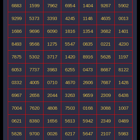
6883
1599
7962
6954
1404
9267
5902
9299
5373
3393
4245
1148
4635
0013
1686
9696
6090
1816
1354
3682
1401
8493
9568
1275
5547
0835
0221
4230
7875
5302
3717
1420
8916
5628
1197
6053
7737
3983
6255
0473
8687
8122
0332
4005
0710
4670
2606
7687
1428
6967
2658
2044
3263
9659
2309
6438
7004
7620
4808
7503
0168
3088
1007
0621
8380
1656
5613
5942
2349
0489
5828
9700
0026
6217
5647
2107
5983