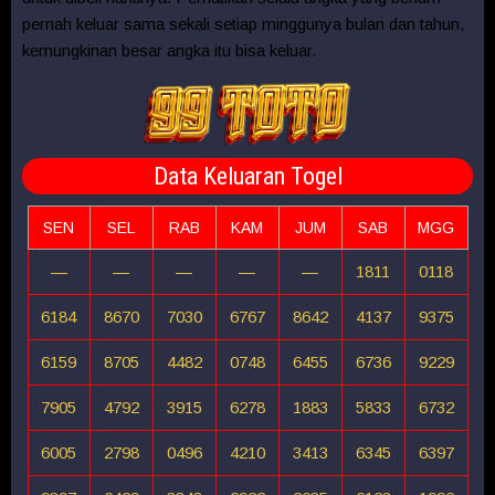
pernah keluar sama sekali setiap minggunya bulan dan tahun,
kemungkinan besar angka itu bisa keluar.
Data Keluaran Togel
SEN
SEL
RAB
KAM
JUM
SAB
MGG
—
—
—
—
—
1811
0118
6184
8670
7030
6767
8642
4137
9375
6159
8705
4482
0748
6455
6736
9229
7905
4792
3915
6278
1883
5833
6732
6005
2798
0496
4210
3413
6345
6397