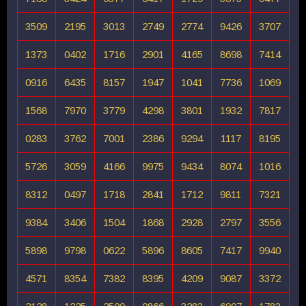
3509
2195
3013
2749
2774
9426
3707
1373
0402
1716
2901
4165
8698
7414
0916
6435
8157
1947
1041
7736
1069
1568
7970
3779
4298
3801
1932
7817
0283
3762
7001
2386
9294
1117
8195
5726
3059
4166
9975
9434
8074
1016
8312
0497
1718
2841
1712
9811
7321
9384
3406
1504
1868
2928
2797
3556
5898
9798
0622
5896
8605
7417
9940
4571
8354
7382
8395
4209
9087
3372