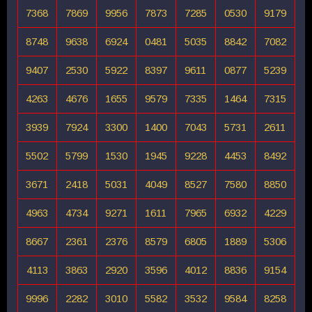
7368
7869
9956
7873
7285
0530
9179
8748
9638
6924
0481
5035
8842
7082
9407
2530
5922
8397
9611
0877
5239
4263
4676
1655
9579
7335
1464
7315
3939
7924
3300
1400
7043
5731
2611
5502
5799
1530
1945
9228
4453
8492
3671
2418
5031
4049
8527
7580
8850
4963
4734
9271
1611
7965
6932
4229
8667
2361
2376
8579
6805
1889
5306
4113
3863
2920
3596
4012
8836
9154
9996
2282
3010
5582
3532
9584
8258