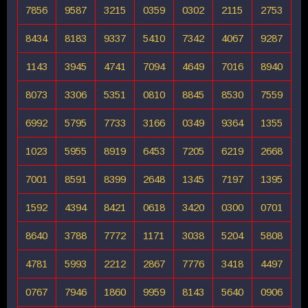
7856
9587
3215
0359
0302
2115
2753
8434
8183
9337
5410
7342
4067
9287
1143
3945
4741
7094
4649
7016
8940
8073
3306
5351
0810
8845
8530
7559
6992
5795
7733
3166
0349
9364
1355
1023
5955
8919
6453
7205
6219
2668
7001
8591
8399
2648
1345
7197
1395
1592
4394
8421
0618
3420
0300
0701
8640
3788
7772
1171
3038
5204
5808
4781
5993
2212
2867
7776
3418
4497
0767
7946
1860
9959
8143
5640
0906