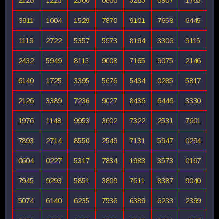
2128
1225
2500
0866
3283
6907
1783
3911
1004
1529
7870
9101
7658
6445
1119
2722
5357
5973
8194
3306
9115
2432
5949
8113
9008
7165
9075
2146
6140
1725
3395
5676
5434
0285
5817
2126
3389
7236
9027
8436
6446
3330
1976
1148
9953
3602
7322
2531
7601
7893
2714
8550
2549
7131
5947
0294
0604
0227
5317
7834
1983
3573
0197
7945
9293
5851
3809
7611
8387
9040
5074
6140
6235
7536
6389
6233
2399