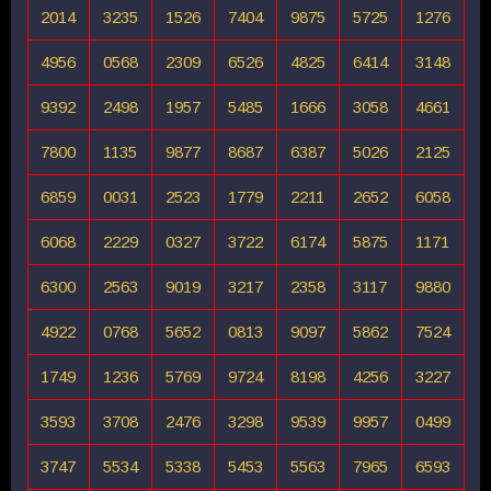
2014
3235
1526
7404
9875
5725
1276
4956
0568
2309
6526
4825
6414
3148
9392
2498
1957
5485
1666
3058
4661
7800
1135
9877
8687
6387
5026
2125
6859
0031
2523
1779
2211
2652
6058
6068
2229
0327
3722
6174
5875
1171
6300
2563
9019
3217
2358
3117
9880
4922
0768
5652
0813
9097
5862
7524
1749
1236
5769
9724
8198
4256
3227
3593
3708
2476
3298
9539
9957
0499
3747
5534
5338
5453
5563
7965
6593