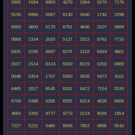
0905
1694
8650
4270
1864
6370
7178
9138
6986
0067
8140
3840
1742
2298
6992
4800
5170
8781
4646
2107
0889
0666
1334
2033
5127
2313
8762
7716
5635
3190
6097
6375
2103
6939
4801
3037
1534
6324
5639
8319
0202
0989
0048
5354
1707
5050
4338
9472
4101
6465
2017
8545
8201
6472
7154
3539
6709
5996
0205
8355
6214
4828
8606
4683
3263
9777
9772
2134
6038
1854
7227
5221
0465
8006
7853
0865
3542