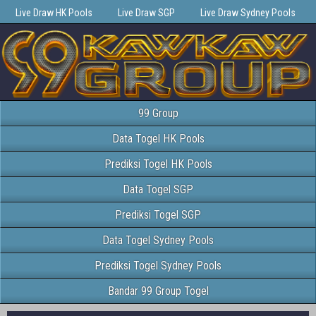
Live Draw HK Pools
Live Draw SGP
Live Draw Sydney Pools
99 Group
Data Togel HK Pools
Prediksi Togel HK Pools
Data Togel SGP
Prediksi Togel SGP
Data Togel Sydney Pools
Prediksi Togel Sydney Pools
Bandar 99 Group Togel