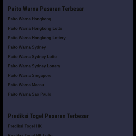
Paito Warna Pasaran Terbesar
Paito Warna Hongkong
Paito Warna Hongkong Lotto
Paito Warna Hongkong Lottery
Paito Warna Sydney
Paito Warna Sydney Lotto
Paito Warna Sydney Lottery
Paito Warna Singapore
Paito Warna Macau
Paito Warna Sao Paulo
Prediksi Togel Pasaran Terbesar
Prediksi Togel HK
Prediksi Togel HK Lotto