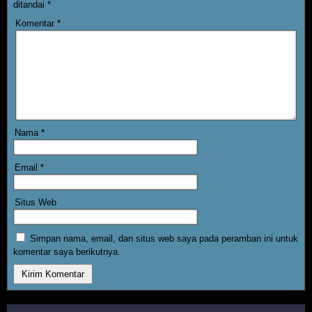
ditandai
*
Komentar
*
Nama
*
Email
*
Situs Web
Simpan nama, email, dan situs web saya pada peramban ini untuk
komentar saya berikutnya.